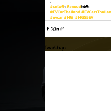
.
#รถไฟฟ
้า 
#รถยนต
์ไฟฟ้า
#EVCarThailand
#EVCarsThaila
#evcar
#MG
#MGS5EV
โพสต์ล่าสุด