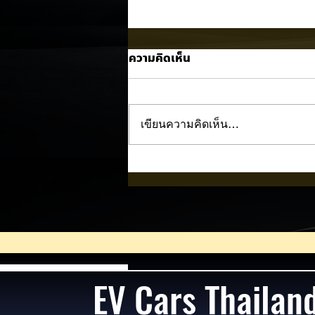
ความคิดเห็น
เขียนความคิดเห็น…
Nissan NX7 EV เผยภาพทีเซอ
แรก! 🚘⚡
EV Cars Thailan