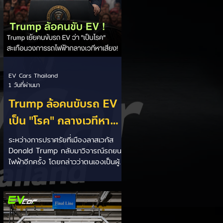
EV Cars Thailand
1 วันที่ผ่านมา
Trump ล้อคนขับรถ EV
เป็น "โรค" กลางเวทีหา
เสียง! 🚘⚡
ระหว่างการปราศรัยที่เมืองลาสเวกัส
Donald Trump กลับมาวิจารณ์รถยนต์
ไฟฟ้าอีกครั้ง โดยกล่าวว่าตนเองเป็นผู้
"ยุติ EV Mandate" พร้อมล้อเลียนผู้
ใช้รถยนต์ไฟฟ้าว่าเหมือน "เป็นโรค"
เพราะเริ่มกังวลเรื่องแบตเตอรี่ตั้งแต่ยัง
เหลือไฟจำนวนมาก และคอยมองหาสถา
นีชาร์จอยู่ตลอดเวลา ซึ่งสื่อมองว่า