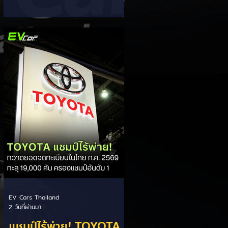
ส่วนแบ่งตลาดไฮบริด
กรรมการผู้จัดการ เผยยอดจดทะเบียน
6 เดือนแรก (ม.ค. - มิ.ย.) โตพุ่ง 67%
(HEV)
แตะ 16,920 คัน พร้อมส่งสัญญาณ
ปรับเป้าหมายยอดขายรวมปีนี้เพิ่มขึ้นเป็น
36,000 คัน จากเดิมตั้งไว้ 30,000
คัน โดยพร้อมเร่งส่งมอบรถค้างสต็อก
(Back Order) ทั้งหมดในระยะเวลาอัน
สั้น - ปรับเป้าเติบโต & เคลียร์ Back
Order: ยอดขายครึ่งปีแรกที่เติบโตสูง
ถึง 67% ประกอบกับการแก้ไขปัญหา
การนำเข้าชิ้นส่วนจากสถานการณ์
ตึงเครียดในตะว
EV Cars Thailand
2 วันที่ผ่านมา
แชมป์ไร้พ่าย! TOYOTA