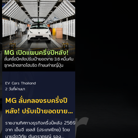
เป็นการพาดพิงถึงอาการ Range
Anxiety หรือความกังวลเรื่องระยะทาง
วิ่งของรถ EV Trump ยังระบุว่า
ปัจจุบันรถยนต์ไฟฟ้ามีสัดส่วนเพียง
ประมาณ 7% ของยอดขายรถใหม่ใน
สหรัฐฯ และใช้ตัวเลขนี้เป็นเหตุผล
ประกอบว่า...
EV Cars Thailand
2 วันที่ผ่านมา
MG ลั่นกลองรบครึ่งปี
หลัง! ปรับเป้ายอดขาย
เพิ่มเป็น 36,000 คัน
รายงานทิศทางธุรกิจครึ่งปีหลัง 2569
จาก เอ็มจี เซลส์ (ประเทศไทย) โดย
พร้อมเดินหน้าลงศึกชิง
นายฉัตวิทัย ตันตราภรณ์ รอง