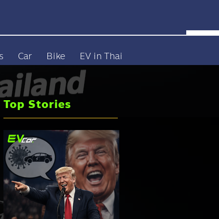
s
Car
Bike
EV in Thai
Top Stories