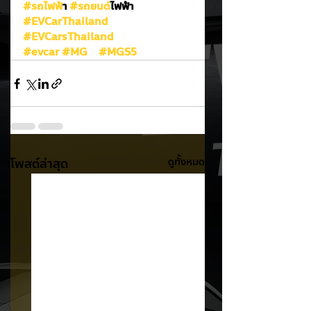
#รถไฟฟ
้า 
#รถยนต
์ไฟฟ้า
#EVCarThailand
#EVCarsThailand
#evcar
#MG
#MGS5
โพสต์ล่าสุด
ดูทั้งหมด