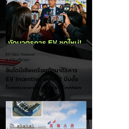
EV Cars Thailand
8 ชั่วโมงที่ผ่านมา
อินโดนีเซียเตรียมอัดมาตรการ
EV Incentive ชุดใหม่! บีบตั้ง
โรงงานและเพิ่ม Local Content
ชิงฐานผลิตแข่งกับไทย
แม้ยอดขายรถยนต์ไฟฟ้า (EV) ในประเทศ
อินโดนีเซียจะเติบโตขึ้นอย่างรวดเร็ว แต่รัฐบาล
อินโดนีเซียเตรียมคลอดแพ็กเกจสิทธิประโยชน์
และมาตรการจูงใจ (EV Incentive) ชุดใหม่
เพื่อเปลี่ยนผ่านจากการเป็นเพียง "ตลาดผู้ซื้อ"