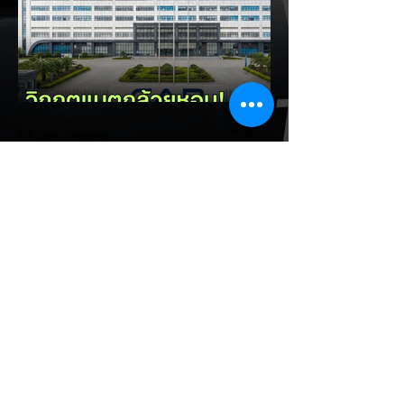
ไปสู่การเป็น "ฐานการผลิตหลักในภูมิภาค
อาเซียน" ช้าไม่ได้เพื่อเร่งเปิดศึกแข่งกับ
ประเทศไทย ยกระดับสู่เฟสโรงงาน: เปลี่ยนจุด
โฟกัสจากการอุดหนุนยอดขาย นำเข้า CBU มา
เป็นการดึงดูดค่ายรถให้เข้ามาลงทุนตั้งโรงงาน
ผลิตในประเทศจริง ชูกฎเหล็ก Local
Content: กำหนดสัดส่วนการใช้ชิ้นส่วนและวัต
EV Cars Thailand
ถ
9 ชั่วโมงที่ผ่านมา
CALB ยกระบบปฏิรูปคุณภาพ
ครั้งใหญ่! หลังเกิดวิกฤต
"แบตเตอรี่กล้วยหอม" บวมพอง
ในรถ EV ของ GAC Aion
เผยผู้ผลิตแบตเตอรี่รายใหญ่อันดับ 3 ของจีน
อย่าง CALB ประกาศปฏิรูปกระบวนการผลิต
และควบคุมคุณภาพภายในองค์กรอย่างเข้มงวด
หลังเกิดปัญหากรณีเซลล์แบตเตอรี่ LFP ขนาด
177 Ah บวมพองจนมีรูปทรงงอคล้ายกล้วย
หอม (Banana Battery) ส่งผลให้รถยนต์
ไฟฟ้า GAC Aion S ที่ใช้งานเชิงพาณิชย์ (เช่น