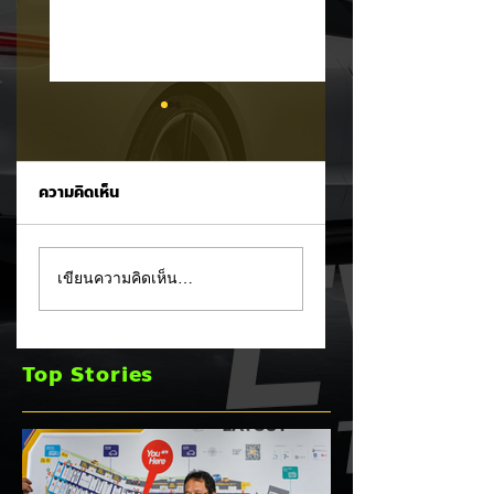
ความคิดเห็น
Tesla ยอมรับ!
อินโดนีเซียเตรียมอัด
เขียนความคิดเห็น…
Cybertruck เจอ
มาตรการ EV
ปัญหา PCS พร้อม
Incentive ชุดใหม่!
ขยายประกันยาว 8 ปี
บีบตั้งโรงงานและเพิ
Top Stories
240,000 กม. 🚗⚡
Local Content ชิง
ฐานผลิตแข่งกับไทย