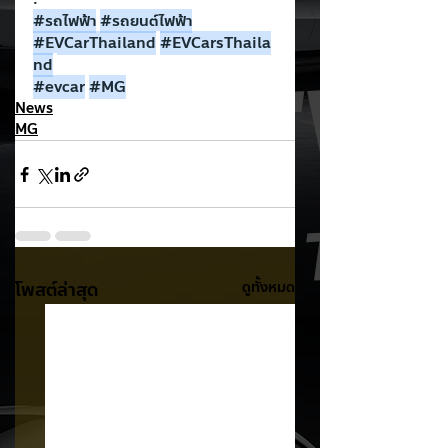
#รถไฟฟ
้า
#รถยนต
์ไฟฟ้า
#EVCarThailand
#EVCarsThaila
nd
#evcar
#MG
News
MG
โพสต์ล่าสุด
ดูทั้งหมด