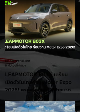
EV Cars Thailand
8 ชั่วโมงที่ผ่านมา
LEAPMOTOR B03X เตรียม
เปิดตัวในไทยก่อน Motor Expo
2026! ครอสโอเวอร์ไฟฟ้าขนาด
กะทัดรัด ลุ้นสเปคและราคาเร็วๆ นี้
LEAPMOTOR B03X รถยนต์ไฟฟ้าทรง
Compact Crossover ขับเคลื่อนล้อหน้า รุ่น
ใหม่ล่าสุดจากแบรนด์ LEAPMOTOR ที่เตรียม