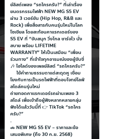
ย์ลิสต์เพลง “รถใครครับ?” ที่เล่าเรื่อง
ยนตรกรรมไฟฟ้า NEW MG S5 EV 
ผ่าน 3 เวอร์ชัน (Hip Hop, R&B และ 
Rock) เพื่อสื่อสารกับคนรุ่นใหม่ในโลก
โซเชียล โดยสะท้อนคาแรกเตอร์ของ 
S5 EV ที่ “ขับสนุก วิ่งไกล ชาร์จไว นั่ง
สบาย พร้อม LIFETIME 
WARRANTY” ให้เป็นเสมือน “เพื่อน
ร่วมทาง” ที่เข้าใจทุกอารมณ์ของผู้ขับขี่
🎶 ไฮไลต์ของเพลย์ลิสต์ “รถใครครับ?”
     ใช้คำถามธรรมดาแต่สะดุดหู เชื่อม
โยงกับการเป็นรถไฟฟ้าที่ตอบโจทย์ไลฟ์
สไตล์คนรุ่นใหม่
ถ่ายทอดคาแรกเตอร์รถผ่านเพลง 3 
สไตล์ เพื่อเข้าถึงผู้ฟังหลากหลายกลุ่ม
ฟังได้แล้ววันนี้ที่ 👉 TikTok “รถใคร
ครับ?”
.
🚗 NEW MG S5 EV – ราคาและข้อ
เสนอพิเศษ (ถึง 30 ก.ย. 2568)