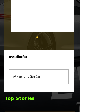
ความคิดเห็น
รัฐบาลจ่อขึ้นภาษี EV
Mitsubishi Motor
เขียนความคิดเห็น…
นำเข้า! ค่ายรถจีนผวา
เผยงบ Q1 FY2026
ผู้นำเข้ารถ EV เตือน
กำไรพุ่งโต 100% แม
ราคารถใหม่พุ่ง 30%
ยอดขายโลกลด 8%
Top Stories
เร่งส่ง Pajero ใหม่
และบุก HEV