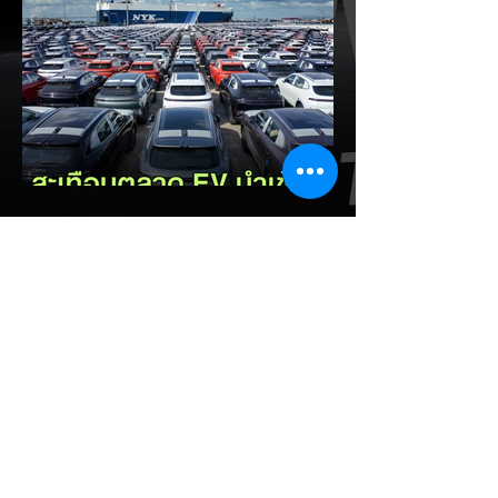
เปิดตัวในประเทศไทยก่อนช่วงงาน MOTOR
EXPO 2026 โดย B03X ถือเป็นรถ EV ไซส์
กะทัดรัดที่ชูจุดเด่นเรื่องพื้นที่ใช้สอยภายในห้อง
โดยสาร และการรองรับเทคโนโลยีชาร์จเร็ว DC
Fast Charge รายละเอียดจากรายงาน (อ้า
งอิงสเปคยุโรป): มิติตัวถังและพื้นที่: ตัวรถยาว
4,270 มม. กว้าง 1,810 มม. สูง 1,635 มม.
ระยะฐานล้อ 2,605 มม. ความจุสัมภาระท้าย
510 ลิตร (พับเบาะเพิ่มเป็น 1,605 ลิตร)...
EV Cars Thailand
8 ชั่วโมงที่ผ่านมา
รัฐบาลจ่อขึ้นภาษี EV นำเข้า! ค่าย
รถจีนผวา ผู้นำเข้ารถ EV เตือน
ราคารถใหม่พุ่ง 30%
กระทรวงการคลัง นำโดย นายเอกนิติ นิติทัณฑ์
ประภาศ เตรียมปรับโครงสร้างภาษีสรรพสามิต
รถยนต์ไฟฟ้า (EV) โดยจ่อปรับขึ้นอัตราภาษี
สำหรับรถยนต์ EV นำเข้า (CBU) จากค่ายที่
ไม่มีโรงงานผลิตในไทย ขณะเดียวกันจะมอบ