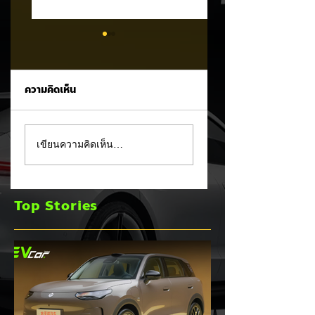
ความคิดเห็น
รัฐบาลจ่อขึ้นภาษี EV
Mitsubishi Motor
เขียนความคิดเห็น…
นำเข้า! ค่ายรถจีนผวา
เผยงบ Q1 FY2026
ผู้นำเข้ารถ EV เตือน
กำไรพุ่งโต 100% แม
ราคารถใหม่พุ่ง 30%
ยอดขายโลกลด 8%
Top Stories
เร่งส่ง Pajero ใหม่
และบุก HEV