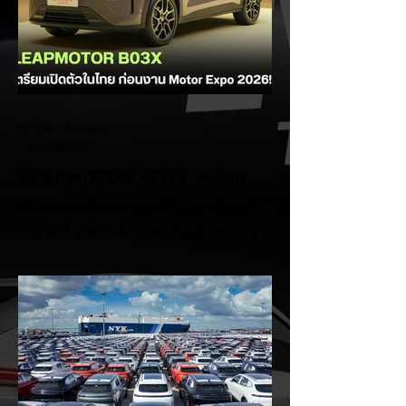
EV Cars Thailand
3 ชั่วโมงที่ผ่านมา
LEAPMOTOR B03X เตรียม
เปิดตัวในไทยก่อน Motor Expo
2026! ครอสโอเวอร์ไฟฟ้าขนาด
กะทัดรัด ลุ้นสเปคและราคาเร็วๆ นี้
LEAPMOTOR B03X รถยนต์ไฟฟ้าทรง
Compact Crossover ขับเคลื่อนล้อหน้า รุ่น
ใหม่ล่าสุดจากแบรนด์ LEAPMOTOR ที่เตรียม
เปิดตัวในประเทศไทยก่อนช่วงงาน MOTOR
EXPO 2026 โดย B03X ถือเป็นรถ EV ไซส์
กะทัดรัดที่ชูจุดเด่นเรื่องพื้นที่ใช้สอยภายในห้อง
โดยสาร และการรองรับเทคโนโลยีชาร์จเร็ว DC