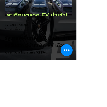
Fast Charge รายละเอียดจากรายงาน (อ้า
งอิงสเปคยุโรป): มิติตัวถังและพื้นที่: ตัวรถยาว
4,270 มม. กว้าง 1,810 มม. สูง 1,635 มม.
ระยะฐานล้อ 2,605 มม. ความจุสัมภาระท้าย
510 ลิตร (พับเบาะเพิ่มเป็น 1,605 ลิตร)...
EV Cars Thailand
3 ชั่วโมงที่ผ่านมา
รัฐบาลจ่อขึ้นภาษี EV นำเข้า! ค่าย
รถจีนผวา ผู้นำเข้ารถ EV เตือน
ราคารถใหม่พุ่ง 30%
กระทรวงการคลัง นำโดย นายเอกนิติ นิติทัณฑ์
ประภาศ เตรียมปรับโครงสร้างภาษีสรรพสามิต
รถยนต์ไฟฟ้า (EV) โดยจ่อปรับขึ้นอัตราภาษี
สำหรับรถยนต์ EV นำเข้า (CBU) จากค่ายที่
ไม่มีโรงงานผลิตในไทย ขณะเดียวกันจะมอบ
สิทธิประโยชน์ทางภาษีที่เหนือกว่าให้กับผู้
ประกอบการที่เข้ามาตั้งโรงงานผลิตและใช้เครือ
ข่ายซัพพลายเชนชิ้นส่วนในประเทศ โดยเตรียม
เสนอ ครม. พิจารณาภายในเดือนกันยายน