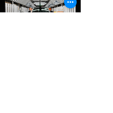
เหลือไฟจำนวนมาก และคอยมองหาสถานีชาร์จ
อยู่ตลอดเวลา ซึ่งสื่อมองว่าเป็นการพาดพิงถึง
อาการ Range Anxiety หรือความกังวล
เรื่องระยะทางวิ่งของรถ EV Trump ยังระบุว่า
ปัจจุบันรถยนต์ไฟฟ้ามีสัดส่วนเพียง ประมาณ
7% ของยอดขายรถใหม่ในสหรัฐฯ และใช้
ตัวเลขนี้เป็นเหตุผลประกอบว่า...
EV Cars Thailand
1 วันที่ผ่านมา
MG ลั่นกลองรบครึ่งปีหลัง! ปรับ
เป้ายอดขายเพิ่มเป็น 36,000 คัน
พร้อมเดินหน้าลงศึกชิงส่วนแบ่ง
ตลาดไฮบริด (HEV)
รายงานทิศทางธุรกิจครึ่งปีหลัง 2569 จาก
เอ็มจี เซลส์ (ประเทศไทย) โดย นายฉัตวิทัย ตัน
ตราภรณ์ รองกรรมการผู้จัดการ เผยยอดจด
ทะเบียน 6 เดือนแรก (ม.ค. - มิ.ย.) โตพุ่ง
67% แตะ 16,920 คัน พร้อมส่งสัญญาณ
ปรับเป้าหมายยอดขายรวมปีนี้เพิ่มขึ้นเป็น