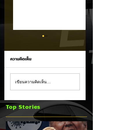
ความคิดเห็น
MG ลั่นกลองรบครึ่งปี
แชมป์ไร้พ่าย!
เขียนความคิดเห็น…
หลัง! ปรับเป้ายอดขาย
TOYOTA กวาดยอด
เพิ่มเป็น 36,000 คัน
จดทะเบียน ก.ค. 69
พร้อมเดินหน้าลงศึก
เฉียด 2 หมื่นคัน คร
Top Stories
ชิงส่วนแบ่งตลาดไฮ
แชมป์อันดับ 1 ในไท
บริด (HEV)