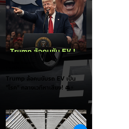
EV Cars Thailand
1 วันที่ผ่านมา
Trump ล้อคนขับรถ EV เป็น
"โรค" กลางเวทีหาเสียง! 🚘⚡
ระหว่างการปราศรัยที่เมืองลาสเวกัส Donald
Trump กลับมาวิจารณ์รถยนต์ไฟฟ้าอีกครั้ง
โดยกล่าวว่าตนเองเป็นผู้ "ยุติ EV Mandate"
พร้อมล้อเลียนผู้ใช้รถยนต์ไฟฟ้าว่าเหมือน "เป็น
โรค" เพราะเริ่มกังวลเรื่องแบตเตอรี่ตั้งแต่ยัง