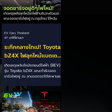
(BEV): ขับเคลื่อ
EV Cars Thailand
47 นาทีที่ผ่านมา
ระทึกกลางไทเป! Toyota
bZ4X ไฟลุกไหม้แบตเตอรี่
ขณะชาร์จใต้สะพานยก
เกิดเหตุเพลิงไหม้รถยนต์ไฟฟ้า (BEV)
รุ่น Toyota bZ4X ขณะกำลังจอด
ระดับ รอดไร้เจ็บ
ชาร์จไฟอยู่ ณ ลานจอดรถใต้สะพานยก
ระดับซินเซิง (Xinsheng High-
Speed Overpass) ในเขตจงซาน
กรุงไทเป ประเทศไต้หวัน ช่วงเช้าวันที่ 3
สิงหาคม 2026 รายละเอียดในที่เกิด
เหตุ: - ลักษณะการเกิดเหตุ: เพลิงไหม้
เริ่มขึ้นจากกลุ่มแบตเตอรี่บริเวณใต้อก