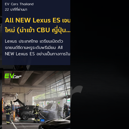
EV Cars Thailand
22 นาทีที่ผ่านมา
All NEW Lexus ES เจน
ใหม่ (นำเข้า CBU ญี่ปุ่น)
ลุยเปิดตัวในไทย 13
Lexus ประเทศไทย เตรียมเปิดตัว
รถยนต์ซีดานหรูระดับพรีเมียม All
สิงหาคมนี้ จัดเต็มทั้ง
NEW Lexus ES อย่างเป็นทางการใน
HEV และ EV 100%
วันที่ 13 สิงหาคมนี้ โดยเป็นการนำเข้า
ทั้งคัน (CBU) จากโรงงานในประเทศ
ญี่ปุ่น มาพร้อมตัวเลือกขุมพลังที่ตอบ
โจทย์ทั้งสายไฮบริด (HEV) และครั้ง
แรกกับการเปิดตัวไลน์อัปไฟฟ้า 100%
(BEV) 3 ทางเลือกขุมพลังครบครัน: -
ES 350h (HEV): เครื่องยนต์เบนซิน
ทำงานร่วมกับมอเตอร์ไฟฟ้า ไฮบริดเจ
เนอเรชันใหม่ ให้ความเร็วสูงสุด 195
กม./ชม. (อัตราเร่ง 0-100 กม./ชม.
ใน 7.5 - 7.7 วินาที) - ES 350e