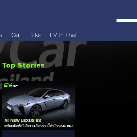
s
Car
Bike
EV in Thai
Top Stories