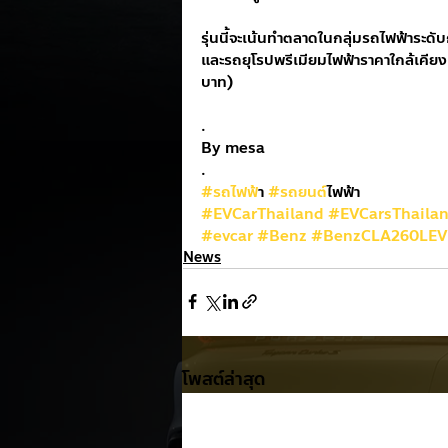
รุ่นนี้จะเน้นทำตลาดในกลุ่มรถไฟฟ้าระด
และรถยุโรปพรีเมียมไฟฟ้าราคาใกล้เคีย
บาท)
.
By mesa
.
#รถไฟฟ
้า 
#รถยนต
์ไฟฟ้า
#EVCarThailand
#EVCarsThaila
#evcar
#Benz
#BenzCLA260LEV
News
โพสต์ล่าสุด