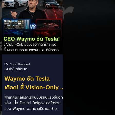
ตัวรถยนต์ไฟฟ้าขณะเสียบสายชาร์จไฟ
ส่งผลให้เกิดกลุ่มควันหนาแน่นและไฟลุก
ไหม้อย่างรุนแรง - การระงับเหตุ: เจ้า
หน้าที่ดับเพลิงกรุงไทเปนำกำลังพร้อม
รถน้ำเข้าระงับเหตุ โดยระดมฉีดน้ำเพื่อ
ลดคว
EV Cars Thailand
24 ชั่วโมงที่ผ่านมา
Waymo ซัด Tesla
เดือด! ชี้ Vision-Only มี
ข้อจำกัดร้ายแรงยิ่ง
ศึกเทคโนโลยีรถไร้คนขับร้อนแรงขึ้นอีก
ครั้ง เมื่อ Dmitri Dolgov ซีอีโอร่วม
พัฒนา ยิ่งชนกำแพง
ของ Waymo ออกมาอธิบายอย่าง
ความปลอดภัย! ⚡🚗👀
ชัดเจนว่า แนวทาง Vision-Only หรือ