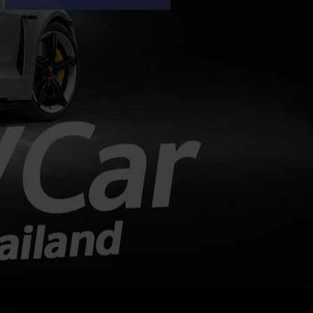
การใช้ กล้องเพียงอย่างเดียว สำหรับ
ระบบขับขี่อัตโนมัติ มีข้อจำกัดด้านความ
ปลอดภัย และไม่สามารถพัฒนาไปสู่การ
ขับขี่อัตโนมัติระดับสูงได้ตามเป้าหมาย
แม้จะไม่ได้เอ่ยชื่อ Tesla ตรง ๆ แต่เป็น
ที่เข้าใจกันว่ากำลังพูดถึงแนวทางที่
Tesla ใช้อยู่ในปัจจุบัน Dolgov อธิบาย
ว่า กล้องเป็นเซ็นเซอร์ที่พึ่งพาสภาพแสง
และการมองเห็น หากเจอฝนหนัก หมอก
แสงย้อน หรือสิ่งบดบัง...