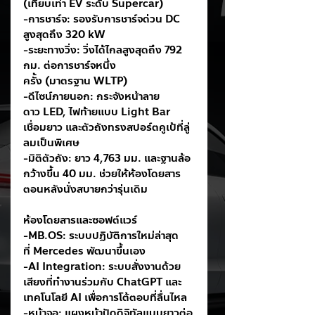
(เทียบเท่า EV ระดับ Supercar)
-การชาร์จ: รองรับการชาร์จด่วน DC 
สูงสุดถึง 320 kW
-ระยะทางวิ่ง: วิ่งได้ไกลสูงสุดถึง 792 
กม. ต่อการชาร์จหนึ่ง
ครั้ง (มาตรฐาน WLTP)
-ดีไซน์ภายนอก: กระจังหน้าลาย
ดาว LED, ไฟท้ายแบบ Light Bar 
เชื่อมยาว และตัวถังทรงสปอร์ตคูเป้ที่ลู่
ลมเป็นพิเศษ
-มิติตัวถัง: ยาว 4,763 มม. และฐานล้อ
กว้างขึ้น 40 มม. ช่วยให้ห้องโดยสาร
ตอนหลังนั่งสบายกว่ารุ่นเดิม
ห้องโดยสารและซอฟต์แวร์
-MB.OS: ระบบปฏิบัติการใหม่ล่าสุด
ที่ Mercedes พัฒนาขึ้นเอง
-AI Integration: ระบบสั่งงานด้วย
เสียงที่ทำงานร่วมกับ ChatGPT และ
เทคโนโลยี AI เพื่อการโต้ตอบที่ลื่นไหล
-หน้าจอ: แผงหน้าปัดดิจิทัลแบบยาวต่อ