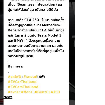
เนื่อง (Seamless Integration) ลด
ปุ่มกดให้น้อยที่สุด เน้นความมินิมัล
การเปิดตัว CLA 250+ ในมาเลเซียครั้ง
นี้คือสัญญาณชัดเจนว่า Mercedes-
Benz กำลังจะเปลี่ยน CLA ให้เป็นอาวุธ
หลักในการท้าชนกับ Tesla Model 3 
และ BMW i4 ด้วยจุดเด่นเรื่องความ
สวยงามตามฉบับดาวสามแฉก ผสมกับ
เทคโนโลยีการชาร์จที่เร็วที่สุดรุ่นหนึ่งใน
ตลาดปัจจุบันครับ
.
By mesa
.
#รถไฟฟ
้า 
#รถยนต
์ไฟฟ้า
#EVCarThailand
#EVCarsThailand
#evcar
#Benz
#BenzCLA250
News