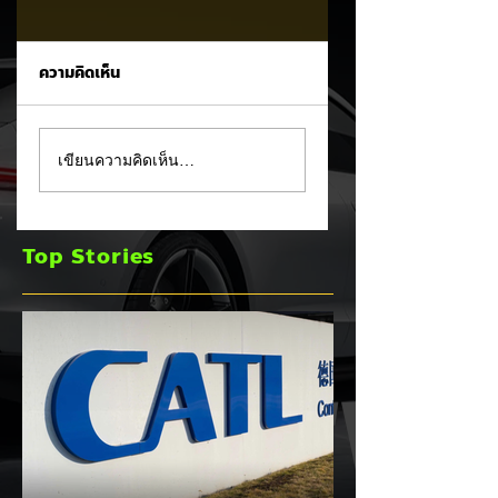
ความคิดเห็น
XPENG X9 แรงจัด!
MG 07 เผยโฉม
เขียนความคิดเห็น…
พุ่งขึ้นอันดับ 2 ยอด
สปอร์ตคูเป้ฟาสต์แบ็
จดทะเบียน MPV
คบนเว็บหลัก ชูขุม
ประตูสไลด์ เดือน ก.ค.
พลัง PHEV ชาร์จไฟ
Top Stories
2026
วิ่งไกลสุด 245 กม.
พร้อมทางเลือก EV
แบตเตอรี่กึ่งของแข็