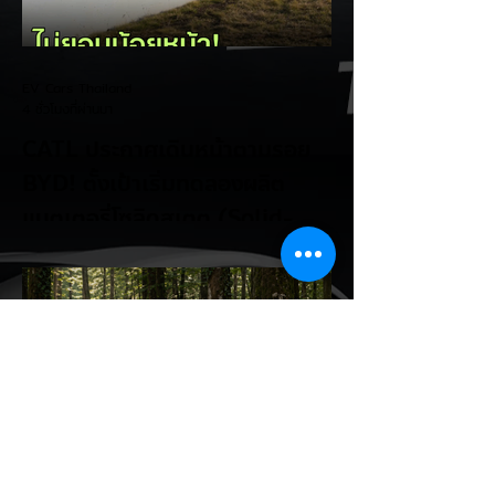
EV Cars Thailand
4 ชั่วโมงที่ผ่านมา
CATL ประกาศเดินหน้าตามรอย
BYD! ตั้งเป้าเริ่มทดลองผลิต
แบตเตอรี่โซลิดสเตต (Solid-
State Battery) ในปี 2027
รายงานจาก CarNewsChina เผยว่า สอง
ยักษ์ใหญ่ผู้ผลิตแบตเตอรี่และรถยนต์ไฟฟ้าของ
จีนอย่าง CATL และ BYD กำลังเดินหน้าเข้าสู่
ยุคใหม่ของแบตเตอรี่สถานะของแข็ง (Solid-
State Battery: SSB) อย่างเต็มตัว โดยหลัง
จากที่ BYD ได้ยื่นจดสิทธิบัตรแบตเตอรี่โซลิดส
เตตใหม่ 6 ฉบับ ทาง CATL ก็ได้ออกมายืนยัน
แผนการเตรียมเริ่มเดินสายการผลิตทดลอง
(Pilot/Trial Production) แบตเตอรี่โซลิดส
เตตขนาดเล็กในปี 2027 เช่นเดียวกัน การตอบ