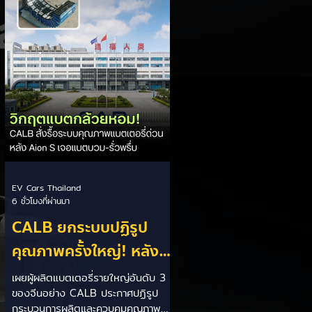
เปิดศึกแข่งกับประเทศไทย ยกระดับสู่
เฟสโรงงาน: เปลี่ยนจุดโฟกัสจากการ
อุดหนุนยอดขาย นำเข้า CBU มา
เป็นการดึงดูดค่ายรถให้เข้ามาลงทุนตั้ง
โรงงานผลิตในประเทศจริง ชูกฎเหล็ก
Local Content: กำหนดสัดส่วนการใช้
ชิ้นส่วนและวัตถ
EV Cars Thailand
6 ชั่วโมงที่ผ่านมา
CALB ยกระบบปฏิรูป
คุณภาพครั้งใหญ่! หลัง
เกิดวิกฤต "แบตเตอรี่
เผยผู้ผลิตแบตเตอรี่รายใหญ่อันดับ 3
ของจีนอย่าง CALB ประกาศปฏิรูป
กล้วยหอม" บวมพองในรถ
กระบวนการผลิตและควบคุมคุณภาพ