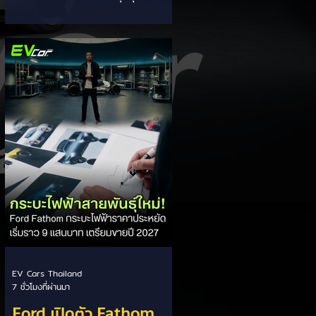
EV ของ GAC Aion
ภายในองค์กรอย่างเข้มงวด หลังเกิด
ปัญหากรณีเซลล์แบตเตอรี่ LFP ขนาด
177 Ah บวมพองจนมีรูปทรงงอคล้าย
กล้วยหอม (Banana Battery) ส่งผล
ให้รถยนต์ไฟฟ้า GAC Aion S ที่ใช้งาน
เชิงพาณิชย์ (เช่น แท็กซี่ และ Ride-
hailing) เกิดอาการแบตเตอรี่บวม น้ำ
ยาอิเล็กโทรไลต์รั่วซึม และพลังงานดับ
กะทันหัน ซึ่งกระทบรถยนต์ในจีนกว่า
213,000 คัน วิกฤตแบตเตอรี่กล้วย
หอม: ปัญหาเกิดขึ้นกับเซลล์ LFP ของ
CALB ในรถ Aion S ที่ใช
EV Cars Thailand
7 ชั่วโมงที่ผ่านมา
Ford เปิดตัว Fathom