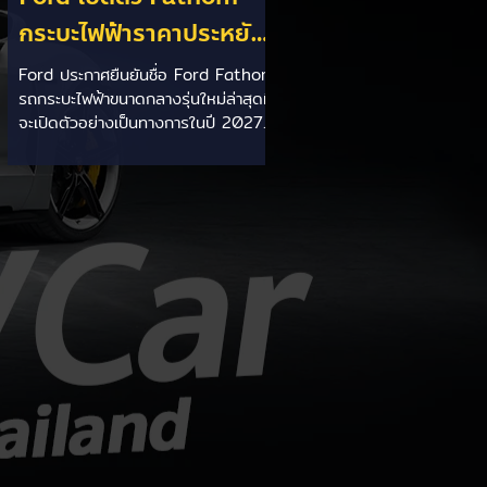
กระบะไฟฟ้าราคาประหยัด
เริ่มไม่ถึง 1 ล้านบาท
Ford ประกาศยืนยันชื่อ Ford Fathom
รถกระบะไฟฟ้าขนาดกลางรุ่นใหม่ล่าสุดที่
เตรียมขายปี 2027 ท้าชน
จะเปิดตัวอย่างเป็นทางการในปี 2027
EV จีน
ชูจุดเด่นด้วยราคาเริ่มต้นเพียง 29,945
ดอลลาร์สหรัฐ (ประมาณ 9.92 แสน
บาท) สร้างขึ้นบนแพลตฟอร์มใหม่
Ford Universal EV Platform หวัง
ทุ่มงบกว่า 1.65 แสนล้านบาทลดต้นทุน
การผลิตเพื่อสู้ศึกตลาด EV จากจีน
ราคาสบายกระเป๋าจับต้องได้: วางราคา
เริ่มต้นสหรัฐฯ ไว้ที่ 29,945 ดอลลาร์
สหรัฐ (ราว 9.92 แสนบาท) หวังสร้าง
นิยามใหม่ให้รถกระบะไฟฟ้าที่ราคา
ย่อมเยา แพลตฟอร์มใหม่เน้นลดต้นทุน:
พัฒนาบน For