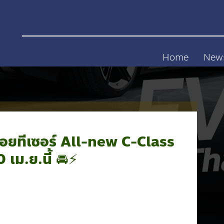
Home
New
ยทีเซอร์ All-new C-Class
เม.ย.นี้ 🚘⚡️