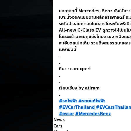
นอกจากนี้ Mercedes-Benz ยังให้ความ
เบาะนั่งออกแบบตามหลักสรีรศาสตร์ ระบ
ระดับประสบการณ์โดยสารในระดับพรีเมี
All-new C-Class EV ถูกวางให้เป็นโม
โดยจะเข้ามาชนคู่แข่งโดยตรงจากฝั่งเ
ละเอียดสเปกเต็ม รวมถึงสมรรถนะและราค
เมษายนนี้
.
.
ที่มา : carexpert
.
.
เรียบเรียง by atiram
.
#รถไฟฟ้า
#รถยนต์ไฟฟ้า
#EVCarThailand
#EVCarsThaila
#evcar
#MercedesBenz
News
Cars