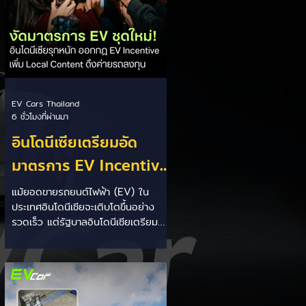
EV Cars Thailand
6 ชั่วโมงที่ผ่านมา
อินโดนีเซียเตรียมอัด
มาตรการ EV Incentive
ชุดใหม่! บีบตั้งโรงงานและ
แม้ยอดขายรถยนต์ไฟฟ้า (EV) ใน
ประเทศอินโดนีเซียจะเติบโตขึ้นอย่าง
เพิ่ม Local Content ชิง
รวดเร็ว แต่รัฐบาลอินโดนีเซียเตรียม
ฐานผลิตแข่งกับไทย
คลอดแพ็กเกจสิทธิประโยชน์และ
มาตรการจูงใจ (EV Incentive) ชุด
ใหม่ เพื่อเปลี่ยนผ่านจากการเป็นเพียง
"ตลาดผู้ซื้อ" ไปสู่การเป็น "ฐานการผลิต
หลักในภูมิภาคอาเซียน" ช้าไม่ได้เพื่อเร่ง