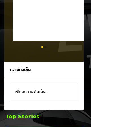
ความคิดเห็น
CATL ประกาศเดิน
XPENG X9 แรงจัด
เขียนความคิดเห็น…
หน้าตามรอย BYD!
พุ่งขึ้นอันดับ 2 ยอด
ตั้งเป้าเริ่มทดลองผลิต
จดทะเบียน MPV
แบตเตอรี่โซลิดสเตต
ประตูสไลด์ เดือน ก.
Top Stories
(Solid-State
2026
Battery) ในปี 2027