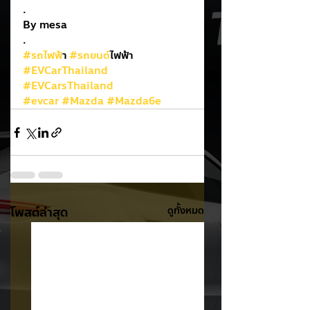
.
By mesa
.
#รถไฟฟ
้า 
#รถยนต
์ไฟฟ้า
#EVCarThailand
#EVCarsThailand
#evcar
#Mazda
#Mazda6e
โพสต์ล่าสุด
ดูทั้งหมด