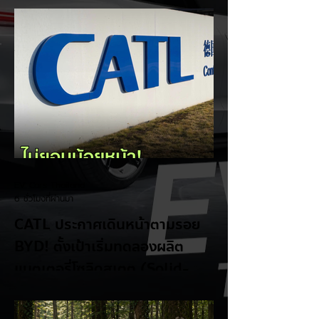
EV Cars Thailand
6 ชั่วโมงที่ผ่านมา
CATL ประกาศเดินหน้าตามรอย
BYD! ตั้งเป้าเริ่มทดลองผลิต
แบตเตอรี่โซลิดสเตต (Solid-
State Battery) ในปี 2027
รายงานจาก CarNewsChina เผยว่า สอง
ยักษ์ใหญ่ผู้ผลิตแบตเตอรี่และรถยนต์ไฟฟ้าของ