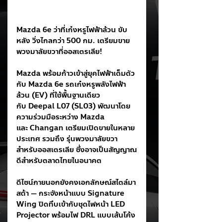
Mazda 6e ว่าที่เก๋งหรูไฟฟ้าล้วน ขับ
หลัง วิ่งไกลกว่า 500 กม. เตรียมขาย
พวงมาลัยขวาที่ออสเตรเลีย!
Mazda พร้อมก้าวเข้าสู่ยุคไฟฟ้าเต็มตัว
กับ Mazda 6e รถเก๋งหรูพลังไฟฟ้า
ล้วน (EV) ที่ใช้พื้นฐานเดียว
กับ Deepal L07 (SL03) พัฒนาโดย
ความร่วมมือระหว่าง Mazda 
และ Changan เตรียมเปิดขายในหลาย
ประเทศ รวมถึง รุ่นพวงมาลัยขวา
สำหรับออสเตรเลีย ซึ่งอาจเป็นสัญญาณ
ดีสำหรับตลาดไทยในอนาคต
ดีไซน์ภายนอกยังคงเอกลักษณ์สไตล์มา
สด้า — กระจังหน้าแบบ Signature 
Wing ปิดทึบเข้ากับชุดไฟหน้า LED 
Projector พร้อมไฟ DRL แบบเส้นโค้ง