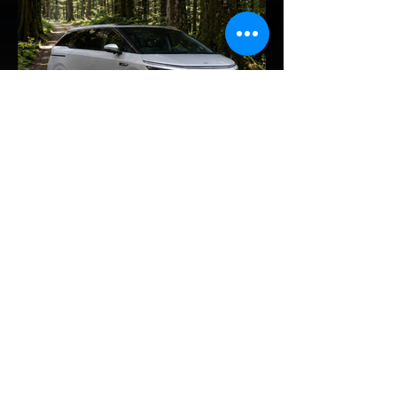
จีนอย่าง CATL และ BYD กำลังเดินหน้าเข้าสู่
ยุคใหม่ของแบตเตอรี่สถานะของแข็ง (Solid-
State Battery: SSB) อย่างเต็มตัว โดยหลัง
จากที่ BYD ได้ยื่นจดสิทธิบัตรแบตเตอรี่โซลิดส
เตตใหม่ 6 ฉบับ ทาง CATL ก็ได้ออกมายืนยัน
แผนการเตรียมเริ่มเดินสายการผลิตทดลอง
(Pilot/Trial Production) แบตเตอรี่โซลิดส
เตตขนาดเล็กในปี 2027 เช่นเดียวกัน การตอบ
รับของ CATL ต่อผู้ลงนักลงทุน: CATL ระบุใน
การตอบคำถามนักลงทุนว่า บริษัทก้าวหน้าใน
EV Cars Thailand
เทค
7 ชั่วโมงที่ผ่านมา
XPENG X9 แรงจัด! พุ่งขึ้น
อันดับ 2 ยอดจดทะเบียน MPV
ประตูสไลด์ เดือน ก.ค. 2026
รายงานสถิติยอดจดทะเบียนรถยนต์กลุ่ม MPV
– VAN ประตูสไลด์ ประจำเดือนกรกฎาคม
2569 เผยให้เห็นฟอร์มอันร้อนแรงของ
XPENG X9 รถตู้ไฟฟ้า 100% อัจฉริยะทรงคู