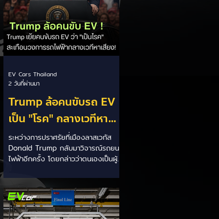
EV Cars Thailand
2 วันที่ผ่านมา
Trump ล้อคนขับรถ EV
เป็น "โรค" กลางเวทีหา
เสียง! 🚘⚡
ระหว่างการปราศรัยที่เมืองลาสเวกัส
Donald Trump กลับมาวิจารณ์รถยนต์
ไฟฟ้าอีกครั้ง โดยกล่าวว่าตนเองเป็นผู้
"ยุติ EV Mandate" พร้อมล้อเลียนผู้
ใช้รถยนต์ไฟฟ้าว่าเหมือน "เป็นโรค"
เพราะเริ่มกังวลเรื่องแบตเตอรี่ตั้งแต่ยัง
เหลือไฟจำนวนมาก และคอยมองหาสถา
นีชาร์จอยู่ตลอดเวลา ซึ่งสื่อมองว่า