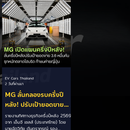
เป็นการพาดพิงถึงอาการ Range
Anxiety หรือความกังวลเรื่องระยะทาง
วิ่งของรถ EV Trump ยังระบุว่า
ปัจจุบันรถยนต์ไฟฟ้ามีสัดส่วนเพียง
ประมาณ 7% ของยอดขายรถใหม่ใน
สหรัฐฯ และใช้ตัวเลขนี้เป็นเหตุผล
ประกอบว่า...
EV Cars Thailand
2 วันที่ผ่านมา
MG ลั่นกลองรบครึ่งปี
หลัง! ปรับเป้ายอดขาย
เพิ่มเป็น 36,000 คัน
รายงานทิศทางธุรกิจครึ่งปีหลัง 2569
จาก เอ็มจี เซลส์ (ประเทศไทย) โดย
พร้อมเดินหน้าลงศึกชิง
นายฉัตวิทัย ตันตราภรณ์ รอง