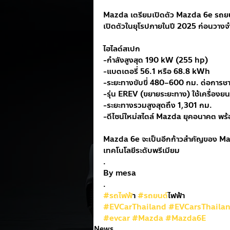
Mazda เตรียมเปิดตัว Mazda 6e รถยนต
เปิดตัวในยุโรปภายในปี 2025 ก่อนวาง
ไฮไลต์สเปก
-กำลังสูงสุด 190 kW (255 hp)
-แบตเตอรี่ 56.1 หรือ 68.8 kWh
-ระยะทางขับขี่ 480–600 กม. ต่อการชา
-รุ่น EREV (ขยายระยะทาง) ใช้เครื่องยนต
-ระยะทางรวมสูงสุดถึง 1,301 กม.
-ดีไซน์ใหม่สไตล์ Mazda ยุคอนาคต พ
Mazda 6e จะเป็นอีกก้าวสำคัญของ Maz
เทคโนโลยีระดับพรีเมียม 
.
By mesa
.
#รถไฟฟ
้า 
#รถยนต
์ไฟฟ้า
#EVCarThailand
#EVCarsThaila
#evcar
#Mazda
#Mazda6E
News