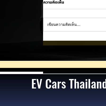
ความคิดเห็น
เขียนความคิดเห็น…
Trump ล้อคนขับรถ EV เป็น
"โรค" กลางเวทีหาเสียง! 🚘⚡
EV Cars Thailan