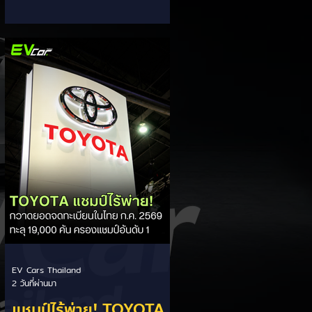
ส่วนแบ่งตลาดไฮบริด
กรรมการผู้จัดการ เผยยอดจดทะเบียน
6 เดือนแรก (ม.ค. - มิ.ย.) โตพุ่ง 67%
(HEV)
แตะ 16,920 คัน พร้อมส่งสัญญาณ
ปรับเป้าหมายยอดขายรวมปีนี้เพิ่มขึ้นเป็น
36,000 คัน จากเดิมตั้งไว้ 30,000
คัน โดยพร้อมเร่งส่งมอบรถค้างสต็อก
(Back Order) ทั้งหมดในระยะเวลาอัน
สั้น - ปรับเป้าเติบโต & เคลียร์ Back
Order: ยอดขายครึ่งปีแรกที่เติบโตสูง
ถึง 67% ประกอบกับการแก้ไขปัญหา
การนำเข้าชิ้นส่วนจากสถานการณ์
ตึงเครียดในตะว
EV Cars Thailand
2 วันที่ผ่านมา
แชมป์ไร้พ่าย! TOYOTA