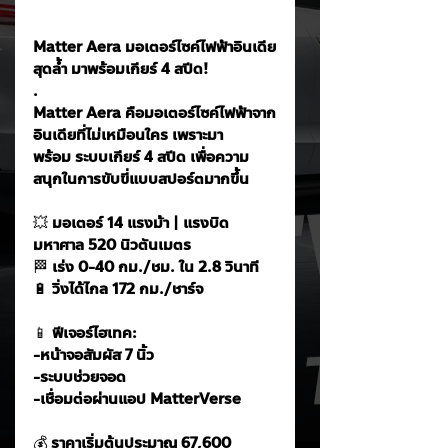
Matter Aera มอเตอร์ไซค์ไฟฟ้าอินเดีย
สุดล้ำ มาพร้อมเกียร์ 4 สปีด!
. 
Matter Aera คือมอเตอร์ไซค์ไฟฟ้าจาก
อินเดียที่ไม่เหมือนใคร เพราะมา
พร้อม ระบบเกียร์ 4 สปีด เพื่อความ
สนุกในการขับขี่แบบสปอร์ตมากขึ้น
💥
 มอเตอร์ 14 แรงม้า | แรงบิด
มหาศาล 520 นิวตันเมตร
🏁
 เร่ง 0-40 กม./ชม. ใน 2.8 วินาที
🔋
 วิ่งได้ไกล 172 กม./ชาร์จ
📱
 ฟีเจอร์ไฮเทค:
-หน้าจอสัมผัส 7 นิ้ว
-ระบบช่วยจอด
-เชื่อมต่อผ่านแอป MatterVerse
💰
 ราคาเริ่มต้นประมาณ 67,600 