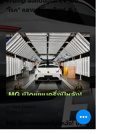
Trump ล้อคนขับรถ EV เป็น
"โรค" กลางเวทีหาเสียง! 🚘⚡
ระหว่างการปราศรัยที่เมืองลาสเวกัส Donald
Trump กลับมาวิจารณ์รถยนต์ไฟฟ้าอีกครั้ง
โดยกล่าวว่าตนเองเป็นผู้ "ยุติ EV Mandate"
พร้อมล้อเลียนผู้ใช้รถยนต์ไฟฟ้าว่าเหมือน "เป็น
โรค" เพราะเริ่มกังวลเรื่องแบตเตอรี่ตั้งแต่ยัง
เหลือไฟจำนวนมาก และคอยมองหาสถานีชาร์จ
อยู่ตลอดเวลา ซึ่งสื่อมองว่าเป็นการพาดพิงถึง
อาการ Range Anxiety หรือความกังวล
เรื่องระยะทางวิ่งของรถ EV Trump ยังระบุว่า
ปัจจุบันรถยนต์ไฟฟ้ามีสัดส่วนเพียง ประมาณ
7% ของยอดขายรถใหม่ในสหรัฐฯ และใช้
ตัวเลขนี้เป็นเหตุผลประกอบว่า...
EV Cars Thailand
22 ชั่วโมงที่ผ่านมา
MG ลั่นกลองรบครึ่งปีหลัง! ปรับ
เป้ายอดขายเพิ่มเป็น 36,000 คัน