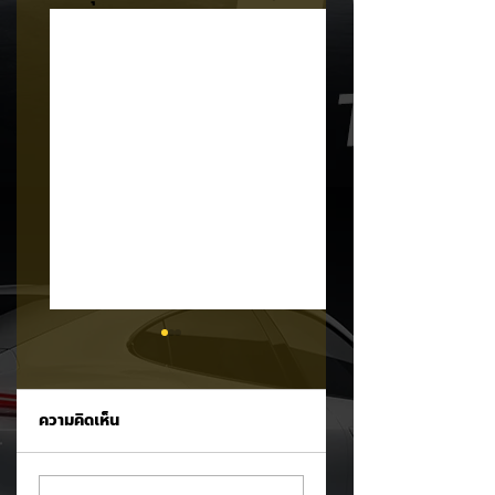
ความคิดเห็น
Trump ล้อคนขับรถ
MG ลั่นกลองรบครึ่ง