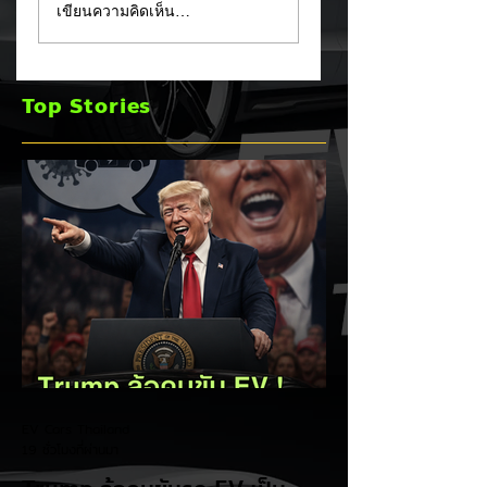
เขียนความคิดเห็น…
EV เป็น "โรค" กลาง
หลัง! ปรับเป้ายอดข
เวทีหาเสียง! 🚘⚡
เพิ่มเป็น 36,000 คั
พร้อมเดินหน้าลงศึก
Top Stories
ชิงส่วนแบ่งตลาดไฮ
บริด (HEV)
EV Cars Thailand
19 ชั่วโมงที่ผ่านมา