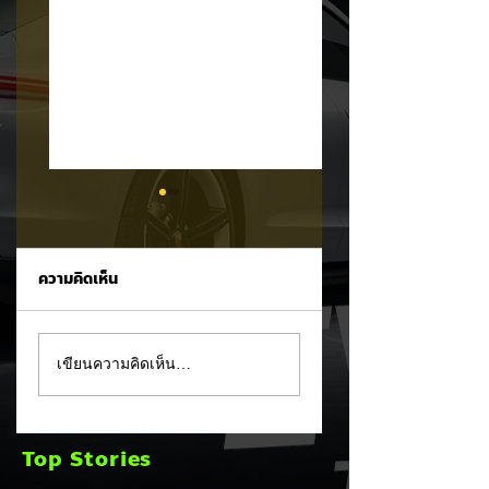
ความคิดเห็น
XPENG X9 แรงจัด!
MG 07 เผยโฉม
เขียนความคิดเห็น…
พุ่งขึ้นอันดับ 2 ยอด
สปอร์ตคูเป้ฟาสต์แบ็
จดทะเบียน MPV
คบนเว็บหลัก ชูขุม
ประตูสไลด์ เดือน ก.ค.
พลัง PHEV ชาร์จไฟ
Top Stories
2026
วิ่งไกลสุด 245 กม.