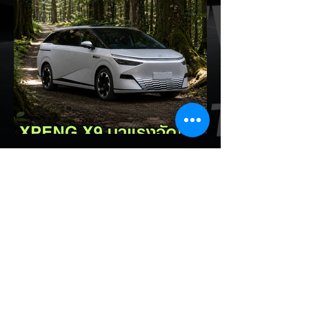
จีนอย่าง CATL และ BYD กำลังเดินหน้าเข้าสู่
ยุคใหม่ของแบตเตอรี่สถานะของแข็ง (Solid-
State Battery: SSB) อย่างเต็มตัว โดยหลัง
จากที่ BYD ได้ยื่นจดสิทธิบัตรแบตเตอรี่โซลิดส
เตตใหม่ 6 ฉบับ ทาง CATL ก็ได้ออกมายืนยัน
แผนการเตรียมเริ่มเดินสายการผลิตทดลอง
(Pilot/Trial Production) แบตเตอรี่โซลิดส
เตตขนาดเล็กในปี 2027 เช่นเดียวกัน การตอบ
รับของ CATL ต่อผู้ลงนักลงทุน: CATL ระบุใน
การตอบคำถามนักลงทุนว่า บริษัทก้าวหน้าใน
EV Cars Thailand
เทค
4 ชั่วโมงที่ผ่านมา
XPENG X9 แรงจัด! พุ่งขึ้น
อันดับ 2 ยอดจดทะเบียน MPV
ประตูสไลด์ เดือน ก.ค. 2026
รายงานสถิติยอดจดทะเบียนรถยนต์กลุ่ม MPV
– VAN ประตูสไลด์ ประจำเดือนกรกฎาคม
2569 เผยให้เห็นฟอร์มอันร้อนแรงของ