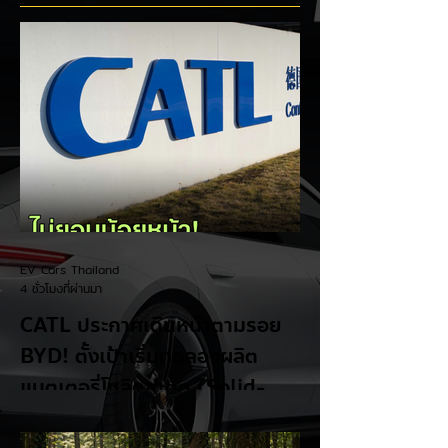
พร้อมทางเลือก EV
แบตเตอรี่กึ่งของแข็
EV Cars Thailand
4 ชั่วโมงที่ผ่านมา
CATL ประกาศเดินหน้าตามรอย
BYD! ตั้งเป้าเริ่มทดลองผลิต
แบตเตอรี่โซลิดสเตต (Solid-
State Battery) ในปี 2027
รายงานจาก CarNewsChina เผยว่า สอง
ยักษ์ใหญ่ผู้ผลิตแบตเตอรี่และรถยนต์ไฟฟ้าของ