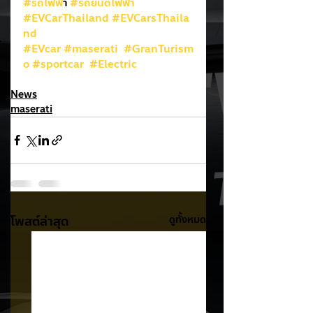
#รถไฟฟ
้า 
#รถยนต์ไฟฟ้า
#EVCarThailand
#EVCarsThaila
nd
#EVcar
#maserati
#GranTurism
o
#sportcar
#Electric
News
maserati
โพสต์ล่าสุด
ดูทั้งหมด