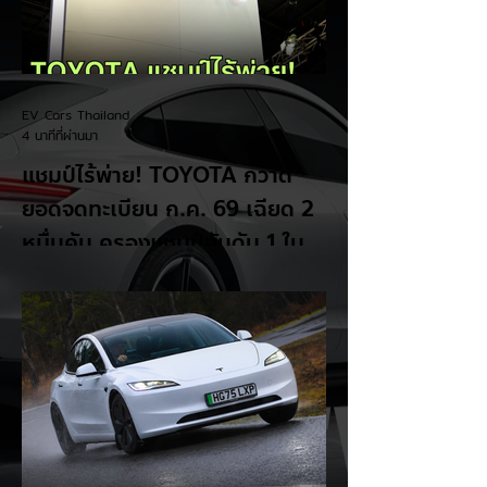
EV Cars Thailand
4 นาทีที่ผ่านมา
แชมป์ไร้พ่าย! TOYOTA กวาด
ยอดจดทะเบียน ก.ค. 69 เฉียด 2
หมื่นคัน ครองแชมป์อันดับ 1 ใน
ไทย
รายงานสถิติยอดจดทะเบียนรถยนต์ใน
ประเทศไทย ประจำเดือนกรกฎาคม 2569 เผย
ยอดจดทะเบียนรวมทุกประเภทอยู่ที่ 58,402
คัน โดยค่ายยักษ์ใหญ่สัญชาติญี่ปุ่นอย่าง
TOYOTA ยังคงสร้างผลงานได้อย่างยอดเยี่ยม
ด้วยยอดจดทะเบียนรวมแบรนด์สูงถึง 19,564
คัน ครองส่วนแบ่งตลาดอันดับ 1 ของประเทศ
ได้อย่างมั่นคงและทิ้งห่างคู่แข่งอย่างขาดลอย
รายละเอียดจากสถิติ: - ภาพรวมแบรนด์: