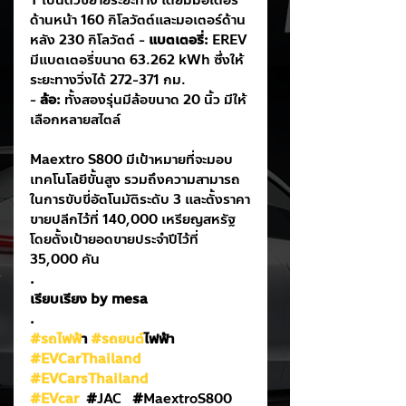
T เป็นตัวขยายระยะทาง โดยมีมอเตอร์
ด้านหน้า 160 กิโลวัตต์และมอเตอร์ด้าน
หลัง 230 กิโลวัตต์ - 
แบตเตอรี่:
 EREV 
มีแบตเตอรี่ขนาด 63.262 kWh ซึ่งให้
ระยะทางวิ่งได้ 272-371 กม.
- 
ล้อ:
 ทั้งสองรุ่นมีล้อขนาด 20 นิ้ว มีให้
เลือกหลายสไตล์
Maextro S800 มีเป้าหมายที่จะมอบ
เทคโนโลยีขั้นสูง รวมถึงความสามารถ
ในการขับขี่อัตโนมัติระดับ 3 และตั้งราคา
ขายปลีกไว้ที่ 140,000 เหรียญสหรัฐ 
โดยตั้งเป้ายอดขายประจำปีไว้ที่ 
35,000 คัน
.
เรียบเรียง by mesa
.
#รถไฟฟ
้า 
#รถยนต
์ไฟฟ้า
#EVCarThailand
#EVCarsThailand
#EVcar
  #
JAC 
  #
MaextroS800 