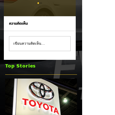
ความคิดเห็น
Tesla Model 3 กวาด
All NEW Lexus E
เขียนความคิดเห็น…
สัดส่วนเกือบครึ่ง!
เจนใหม่ (นำเข้า CB
ครองแชมป์ยอดขาย
ญี่ปุ่น) ลุยเปิดตัวใน
C-Segment
ไทย 13 สิงหาคมนี้ จ
Top Stories
มิถุนายน 2026 เป็น
เต็มทั้ง HEV และ E
เดือนที่ 2 ติดต่อกัน
100%