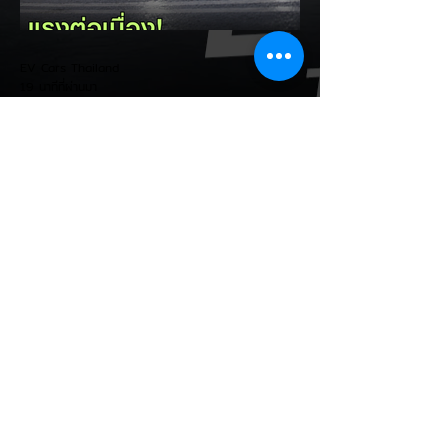
TOYOTA คว้าอันดับ 1 ยอดจดทะเบียนรวมทุก
ประเภทที่ 19,564 คัน คิดเป็นสัดส่วนมากกว่า
1 ใน 3 ของยอดจดทะเบียนรถยนต์ทั้งประเทศ
EV Cars Thailand
ประจำเดือนกรกฎา
19 นาทีที่ผ่านมา
Tesla Model 3 กวาดสัดส่วน
เกือบครึ่ง! ครองแชมป์ยอดขาย
C-Segment มิถุนายน 2026
เป็นเดือนที่ 2 ติดต่อกัน
รายงานสถิติยอดขายรถยนต์กลุ่มคอมแพกต์ซี
ดาน (C-Segment) ในประเทศไทย ประจำ
เดือนมิถุนายน 2026 เผยยอดขายรวมทั้งกลุ่ม
อยู่ที่ 1,328 คัน โดย Tesla Model 3
สามารถทำยอดส่งมอบได้อย่างโดดเด่น และ
กลายเป็นหัวหอกหลักของกลุ่มรถยนต์ไฟฟ้าใน
ตลาดนี้ - ครองอันดับ 1 ต่อเนื่อง 2 เดือน:
ยึดตำแหน่งแชมป์ยอดขายรถยนต์ C-
Segment ในไทยติดต่อกันเป็นเดือนที่ 2
(พฤษภาคม - มิถุนายน 2026) - กวาดส่วน
แบ่งเกือบครึ่งเค้ก: ทำยอดส่งมอบได้สูงถึง