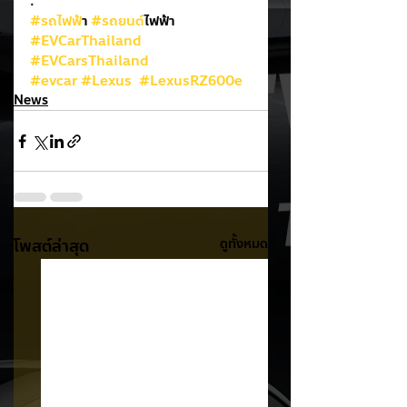
.
#รถไฟฟ
้า 
#รถยนต
์ไฟฟ้า
#EVCarThailand
#EVCarsThailand
#evcar
#Lexus
#LexusRZ600e
News
โพสต์ล่าสุด
ดูทั้งหมด