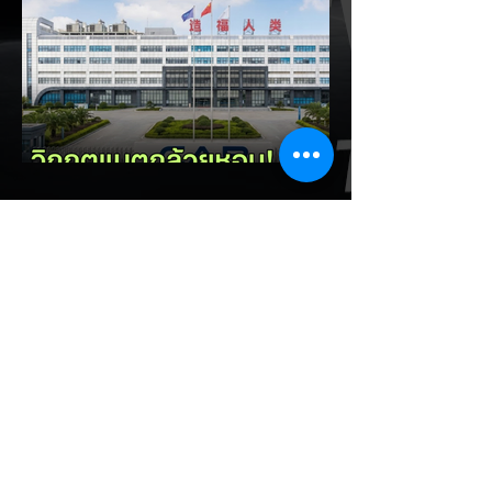
เพื่อเปลี่ยนผ่านจากการเป็นเพียง "ตลาดผู้ซื้อ"
ไปสู่การเป็น "ฐานการผลิตหลักในภูมิภาค
อาเซียน" ช้าไม่ได้เพื่อเร่งเปิดศึกแข่งกับ
ประเทศไทย ยกระดับสู่เฟสโรงงาน: เปลี่ยนจุด
โฟกัสจากการอุดหนุนยอดขาย นำเข้า CBU มา
เป็นการดึงดูดค่ายรถให้เข้ามาลงทุนตั้งโรงงาน
ผลิตในประเทศจริง ชูกฎเหล็ก Local
Content: กำหนดสัดส่วนการใช้ชิ้นส่วนและวัต
EV Cars Thailand
ถ
13 ชั่วโมงที่ผ่านมา
CALB ยกระบบปฏิรูปคุณภาพ
ครั้งใหญ่! หลังเกิดวิกฤต
"แบตเตอรี่กล้วยหอม" บวมพอง
ในรถ EV ของ GAC Aion
เผยผู้ผลิตแบตเตอรี่รายใหญ่อันดับ 3 ของจีน
อย่าง CALB ประกาศปฏิรูปกระบวนการผลิต
และควบคุมคุณภาพภายในองค์กรอย่างเข้มงวด
หลังเกิดปัญหากรณีเซลล์แบตเตอรี่ LFP ขนาด
177 Ah บวมพองจนมีรูปทรงงอคล้ายกล้วย