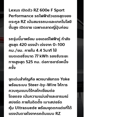
Lexus เปิดตัว RZ 600e F Sport 
Performance รถไฟฟ้าตัวแรงสุดของ
ตระกูล RZ เน้นสมรรถนะและเทคโนโลยี
ขั้นสูง เปิดขาย เฉพาะตลาดญี่ปุ่นก่อน
รถรุ่นนี้มาพร้อม มอเตอร์ไฟฟ้าคู่ กำลัง
สูงสุด 420 แรงม้า เร่งจาก 0–100 
กม./ชม. ภายใน 4.4 วินาที ใช้
แบตเตอรี่ขนาด 77 kWh รองรับระยะ
ทางสูงสุด 525 กม. ต่อการชาร์จหนึ่ง
ครั้ง
จุดเด่นสำคัญคือ พวงมาลัยทรง Yoke 
พร้อมระบบ Steer-by-Wire ให้การ
ควบคุมแบบไร้กลไกเชื่อมต่อ
โดยตรง เน้นความแม่นยำและอารมณ์
สปอร์ต ภายในติดตั้ง เบาะสปอร์ต
หุ้ม Ultrasuede พร้อมชุดตกแต่งที่ได้
แรงบันดาลใจจากรถต้นแบบ RZ 