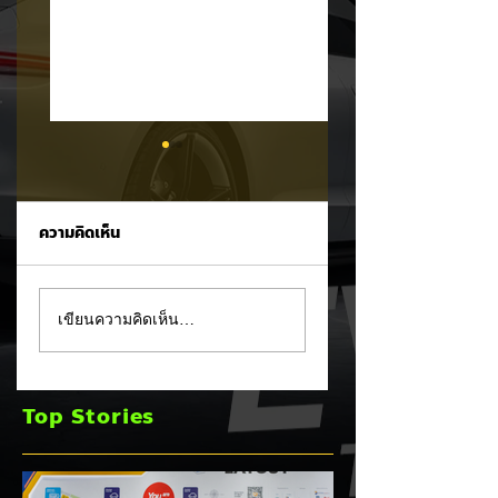
ความคิดเห็น
CALB ยกระบบปฏิรูป
Ford เปิดตัว
เขียนความคิดเห็น…
คุณภาพครั้งใหญ่!
Fathom กระบะไฟฟ้
หลังเกิดวิกฤต
ราคาประหยัด เริ่มไม่
"แบตเตอรี่กล้วยหอม"
ถึง 1 ล้านบาทเตรียม
Top Stories
บวมพองในรถ EV
ขายปี 2027 ท้าชน 
ของ GAC Aion
จีน