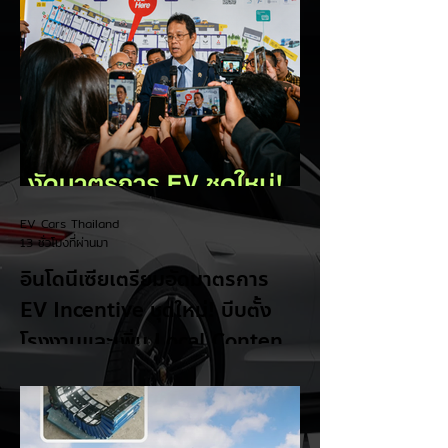
EV Cars Thailand
13 ชั่วโมงที่ผ่านมา
อินโดนีเซียเตรียมอัดมาตรการ
EV Incentive ชุดใหม่! บีบตั้ง
โรงงานและเพิ่ม Local Content
ชิงฐานผลิตแข่งกับไทย
แม้ยอดขายรถยนต์ไฟฟ้า (EV) ในประเทศ
อินโดนีเซียจะเติบโตขึ้นอย่างรวดเร็ว แต่รัฐบาล
อินโดนีเซียเตรียมคลอดแพ็กเกจสิทธิประโยชน์
และมาตรการจูงใจ (EV Incentive) ชุดใหม่