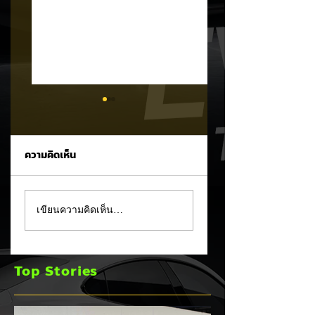
ความคิดเห็น
XPENG X9 แรงจัด!
MG 07 เผยโฉม
เขียนความคิดเห็น…
พุ่งขึ้นอันดับ 2 ยอด
สปอร์ตคูเป้ฟาสต์แบ็
จดทะเบียน MPV
คบนเว็บหลัก ชูขุม
ประตูสไลด์ เดือน ก.ค.
พลัง PHEV ชาร์จไฟ
Top Stories
2026
วิ่งไกลสุด 245 กม.
พร้อมทางเลือก EV