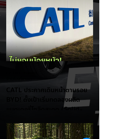
แบตเตอรี่กึ่งของแข็
EV Cars Thailand
5 ชั่วโมงที่ผ่านมา
CATL ประกาศเดินหน้าตามรอย
BYD! ตั้งเป้าเริ่มทดลองผลิต
แบตเตอรี่โซลิดสเตต (Solid-
State Battery) ในปี 2027
รายงานจาก CarNewsChina เผยว่า สอง
ยักษ์ใหญ่ผู้ผลิตแบตเตอรี่และรถยนต์ไฟฟ้าของ
จีนอย่าง CATL และ BYD กำลังเดินหน้าเข้าสู่