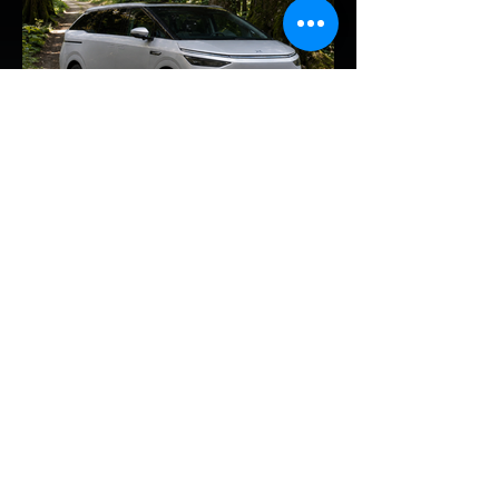
ยุคใหม่ของแบตเตอรี่สถานะของแข็ง (Solid-
State Battery: SSB) อย่างเต็มตัว โดยหลัง
จากที่ BYD ได้ยื่นจดสิทธิบัตรแบตเตอรี่โซลิดส
เตตใหม่ 6 ฉบับ ทาง CATL ก็ได้ออกมายืนยัน
แผนการเตรียมเริ่มเดินสายการผลิตทดลอง
(Pilot/Trial Production) แบตเตอรี่โซลิดส
เตตขนาดเล็กในปี 2027 เช่นเดียวกัน การตอบ
รับของ CATL ต่อผู้ลงนักลงทุน: CATL ระบุใน
การตอบคำถามนักลงทุนว่า บริษัทก้าวหน้าใน
EV Cars Thailand
เทค
6 ชั่วโมงที่ผ่านมา
XPENG X9 แรงจัด! พุ่งขึ้น
อันดับ 2 ยอดจดทะเบียน MPV
ประตูสไลด์ เดือน ก.ค. 2026
รายงานสถิติยอดจดทะเบียนรถยนต์กลุ่ม MPV
– VAN ประตูสไลด์ ประจำเดือนกรกฎาคม
2569 เผยให้เห็นฟอร์มอันร้อนแรงของ
XPENG X9 รถตู้ไฟฟ้า 100% อัจฉริยะทรงคู
เป้ (Luxury Ultra Smart MPV) ที่สามารถ