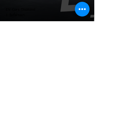
EV Cars Thailand
1 วันที่ผ่านมา
MG ลั่นกลองรบครึ่งปีหลัง! ปรับ
เป้ายอดขายเพิ่มเป็น 36,000 คัน
พร้อมเดินหน้าลงศึกชิงส่วนแบ่ง
ตลาดไฮบริด (HEV)
รายงานทิศทางธุรกิจครึ่งปีหลัง 2569 จาก
เอ็มจี เซลส์ (ประเทศไทย) โดย นายฉัตวิทัย ตัน
ตราภรณ์ รองกรรมการผู้จัดการ เผยยอดจด
ทะเบียน 6 เดือนแรก (ม.ค. - มิ.ย.) โตพุ่ง
67% แตะ 16,920 คัน พร้อมส่งสัญญาณ
ปรับเป้าหมายยอดขายรวมปีนี้เพิ่มขึ้นเป็น
36,000 คัน จากเดิมตั้งไว้ 30,000 คัน โดย
พร้อมเร่งส่งมอบรถค้างสต็อก (Back Order)
ทั้งหมดในระยะเวลาอันสั้น - ปรับเป้าเติบโต &
เคลียร์ Back Order: ยอดขายครึ่งปีแรกที่
เติบโตสูงถึง 67% ประกอบกับการแก้ไขปัญหา
การนำเข้าชิ้นส่วนจากสถานการณ์ตึงเครียดใน
EV Cars Thailand