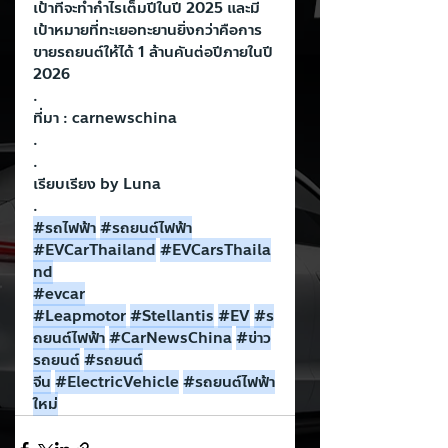
เป้าที่จะทำกำไรเต็มปีในปี 2025 และมี
เป้าหมายที่ทะเยอทะยานยิ่งกว่าคือการ 
ขายรถยนต์ให้ได้ 1 ล้านคันต่อปีภายในปี 
2026
.
ที่มา : carnewschina
.
.
เรียบเรียง by Luna
.
#รถไฟฟ
้า
#รถยนต
์ไฟฟ้า
#EVCarThailand
#EVCarsThaila
nd
#evcar
#Leapmotor
#Stellantis
#EV
#ร
ถยนต
์ไฟฟ้า
#CarNewsChina
#ข
่าว
รถยนต์
#รถยนต
จีน
#ElectricVehicle
#รถยนต
์ไฟฟ้า
ใหม่