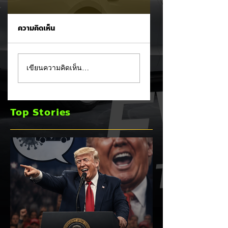
ความคิดเห็น
Trump ล้อคนขับรถ
MG ลั่นกลองรบครึ่ง
เขียนความคิดเห็น…
EV เป็น "โรค" กลาง
หลัง! ปรับเป้ายอดข
เวทีหาเสียง! 🚘⚡
เพิ่มเป็น 36,000 คั
พร้อมเดินหน้าลงศึก
Top Stories
ชิงส่วนแบ่งตลาดไฮ
บริด (HEV)