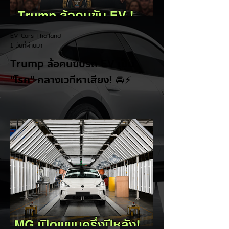
EV Cars Thailand
1 วันที่ผ่านมา
Trump ล้อคนขับรถ EV เป็น
"โรค" กลางเวทีหาเสียง! 🚘⚡
ระหว่างการปราศรัยที่เมืองลาสเวกัส Donald
Trump กลับมาวิจารณ์รถยนต์ไฟฟ้าอีกครั้ง
โดยกล่าวว่าตนเองเป็นผู้ "ยุติ EV Mandate"
พร้อมล้อเลียนผู้ใช้รถยนต์ไฟฟ้าว่าเหมือน "เป็น
โรค" เพราะเริ่มกังวลเรื่องแบตเตอรี่ตั้งแต่ยัง
เหลือไฟจำนวนมาก และคอยมองหาสถานีชาร์จ
อยู่ตลอดเวลา ซึ่งสื่อมองว่าเป็นการพาดพิงถึง
อาการ Range Anxiety หรือความกังวล
เรื่องระยะทางวิ่งของรถ EV Trump ยังระบุว่า
ปัจจุบันรถยนต์ไฟฟ้ามีสัดส่วนเพียง ประมาณ
7% ของยอดขายรถใหม่ในสหรัฐฯ และใช้
ตัวเลขนี้เป็นเหตุผลประกอบว่า...