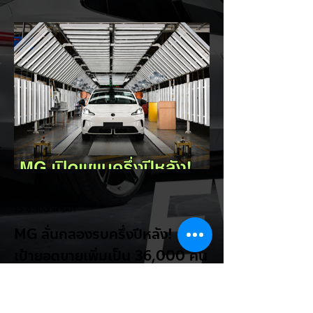
Trump กลับมาวิจารณ์รถยนต์ไฟฟ้าอีกครั้ง
โดยกล่าวว่าตนเองเป็นผู้ "ยุติ EV Mandate"
พร้อมล้อเลียนผู้ใช้รถยนต์ไฟฟ้าว่าเหมือน "เป็น
โรค" เพราะเริ่มกังวลเรื่องแบตเตอรี่ตั้งแต่ยัง
เหลือไฟจำนวนมาก และคอยมองหาสถานีชาร์จ
อยู่ตลอดเวลา ซึ่งสื่อมองว่าเป็นการพาดพิงถึง
อาการ Range Anxiety หรือความกังวล
เรื่องระยะทางวิ่งของรถ EV Trump ยังระบุว่า
ปัจจุบันรถยนต์ไฟฟ้ามีสัดส่วนเพียง ประมาณ
7% ของยอดขายรถใหม่ในสหรัฐฯ และใช้
ตัวเลขนี้เป็นเหตุผลประกอบว่า...
EV Cars Thailand
15 ชั่วโมงที่ผ่านมา
MG ลั่นกลองรบครึ่งปีหลัง! ปรับ
เป้ายอดขายเพิ่มเป็น 36,000 คัน
พร้อมเดินหน้าลงศึกชิงส่วนแบ่ง
ตลาดไฮบริด (HEV)
รายงานทิศทางธุรกิจครึ่งปีหลัง 2569 จาก