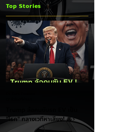
พร้อมเดินหน้าลงศึก
Top Stories
ชิงส่วนแบ่งตลาดไฮ
บริด (HEV)
EV Cars Thailand
12 ชั่วโมงที่ผ่านมา
Trump ล้อคนขับรถ EV เป็น
"โรค" กลางเวทีหาเสียง! 🚘⚡
ระหว่างการปราศรัยที่เมืองลาสเวกัส Donald