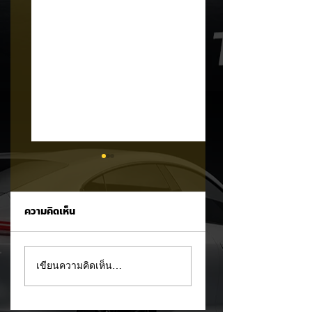
ความคิดเห็น
Trump ล้อคนขับรถ
MG ลั่นกลองรบครึ่ง
เขียนความคิดเห็น…
EV เป็น "โรค" กลาง
หลัง! ปรับเป้ายอดข
เวทีหาเสียง! 🚘⚡
เพิ่มเป็น 36,000 คั