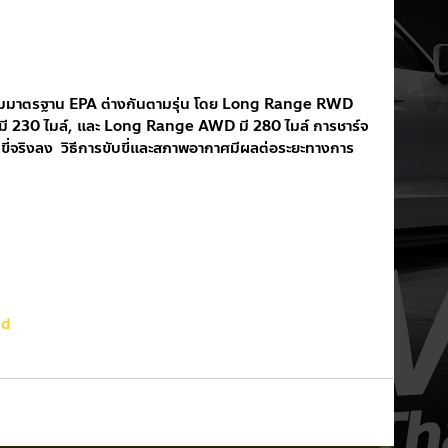
ตามมาตรฐาน EPA ต่างกันตามรุ่น โดย Long Range RWD 
ี 230 ไมล์, และ Long Range AWD มี 280 ไมล์ การชาร์จ
ี่จริงลง  วิธีการขับขี่และสภาพอากาศมีผลต่อระยะทางการ
nd