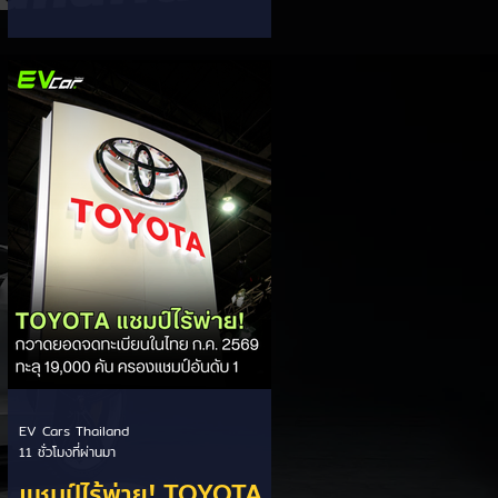
ส่วนแบ่งตลาดไฮบริด
กรรมการผู้จัดการ เผยยอดจดทะเบียน
6 เดือนแรก (ม.ค. - มิ.ย.) โตพุ่ง 67%
(HEV)
แตะ 16,920 คัน พร้อมส่งสัญญาณ
ปรับเป้าหมายยอดขายรวมปีนี้เพิ่มขึ้นเป็น
36,000 คัน จากเดิมตั้งไว้ 30,000
คัน โดยพร้อมเร่งส่งมอบรถค้างสต็อก
(Back Order) ทั้งหมดในระยะเวลาอัน
สั้น - ปรับเป้าเติบโต & เคลียร์ Back
Order: ยอดขายครึ่งปีแรกที่เติบโตสูง
ถึง 67% ประกอบกับการแก้ไขปัญหา
การนำเข้าชิ้นส่วนจากสถานการณ์
ตึงเครียดในตะว
EV Cars Thailand
11 ชั่วโมงที่ผ่านมา
แชมป์ไร้พ่าย! TOYOTA