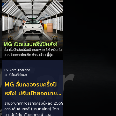
เป็นการพาดพิงถึงอาการ Range
Anxiety หรือความกังวลเรื่องระยะทาง
วิ่งของรถ EV Trump ยังระบุว่า
ปัจจุบันรถยนต์ไฟฟ้ามีสัดส่วนเพียง
ประมาณ 7% ของยอดขายรถใหม่ใน
สหรัฐฯ และใช้ตัวเลขนี้เป็นเหตุผล
ประกอบว่า...
EV Cars Thailand
11 ชั่วโมงที่ผ่านมา
MG ลั่นกลองรบครึ่งปี
หลัง! ปรับเป้ายอดขาย
เพิ่มเป็น 36,000 คัน
รายงานทิศทางธุรกิจครึ่งปีหลัง 2569
จาก เอ็มจี เซลส์ (ประเทศไทย) โดย
พร้อมเดินหน้าลงศึกชิง
นายฉัตวิทัย ตันตราภรณ์ รอง