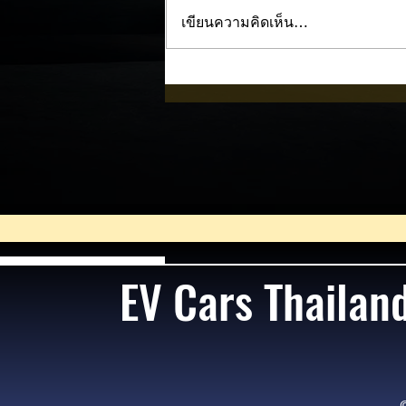
เขียนความคิดเห็น…
Trump ล้อคนขับรถ EV เป็น
"โรค" กลางเวทีหาเสียง! 🚘⚡
EV Cars Thailan