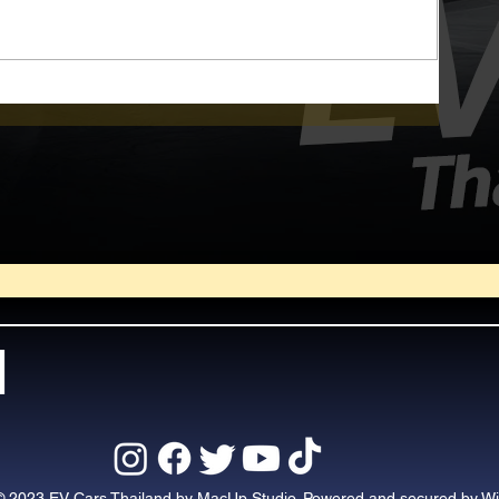
d
© 2023 EV Cars Thailand by MacUp Studio. Powered and secured by
Wi