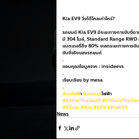
Kia EV9 วิ่งได้ไกลเท่าไหร่?
.
รถยนต์ Kia EV9 มีระยะทางการขับขี่
มี 304 ไมล์, Standard Range RWD ม
แบตเตอรี่ถึง 80% จะลดระยะทางการขับข
ขับขี่จริงของรถยนต์ 
.
ขอบคุณข้อมูลจาก : insideevs
.
เรียบเรียง by mesa
.
#รถไฟฟ
้า 
#รถยนต
์ไฟฟ้า
#EVCarThailand
#EVCarsThaila
#EVcar
#Kia
#EV9
#KiaEV9
News