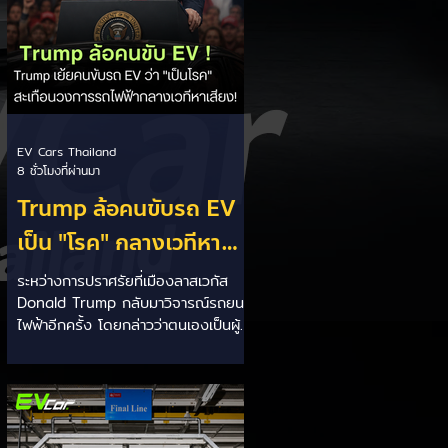
EV Cars Thailand
8 ชั่วโมงที่ผ่านมา
Trump ล้อคนขับรถ EV
เป็น "โรค" กลางเวทีหา
เสียง! 🚘⚡
ระหว่างการปราศรัยที่เมืองลาสเวกัส
Donald Trump กลับมาวิจารณ์รถยนต์
ไฟฟ้าอีกครั้ง โดยกล่าวว่าตนเองเป็นผู้
"ยุติ EV Mandate" พร้อมล้อเลียนผู้
ใช้รถยนต์ไฟฟ้าว่าเหมือน "เป็นโรค"
เพราะเริ่มกังวลเรื่องแบตเตอรี่ตั้งแต่ยัง
เหลือไฟจำนวนมาก และคอยมองหาสถา
นีชาร์จอยู่ตลอดเวลา ซึ่งสื่อมองว่า