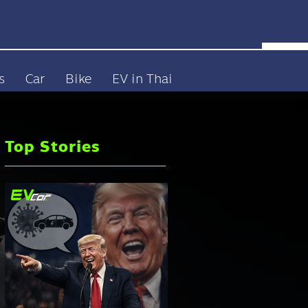
s
Car
Bike
EV in Thai
Top Stories