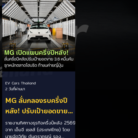
เป็นการพาดพิงถึงอาการ Range
Anxiety หรือความกังวลเรื่องระยะทาง
วิ่งของรถ EV Trump ยังระบุว่า
ปัจจุบันรถยนต์ไฟฟ้ามีสัดส่วนเพียง
ประมาณ 7% ของยอดขายรถใหม่ใน
สหรัฐฯ และใช้ตัวเลขนี้เป็นเหตุผล
ประกอบว่า...
EV Cars Thailand
2 วันที่ผ่านมา
MG ลั่นกลองรบครึ่งปี
หลัง! ปรับเป้ายอดขาย
เพิ่มเป็น 36,000 คัน
รายงานทิศทางธุรกิจครึ่งปีหลัง 2569
จาก เอ็มจี เซลส์ (ประเทศไทย) โดย
พร้อมเดินหน้าลงศึกชิง
นายฉัตวิทัย ตันตราภรณ์ รอง