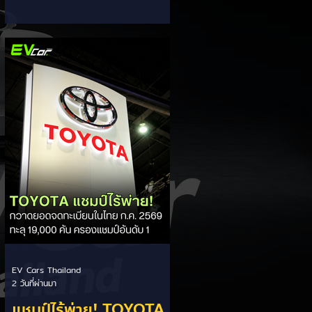
ส่วนแบ่งตลาดไฮบริด
กรรมการผู้จัดการ เผยยอดจดทะเบียน
6 เดือนแรก (ม.ค. - มิ.ย.) โตพุ่ง 67%
(HEV)
แตะ 16,920 คัน พร้อมส่งสัญญาณ
ปรับเป้าหมายยอดขายรวมปีนี้เพิ่มขึ้นเป็น
36,000 คัน จากเดิมตั้งไว้ 30,000
คัน โดยพร้อมเร่งส่งมอบรถค้างสต็อก
(Back Order) ทั้งหมดในระยะเวลาอัน
สั้น - ปรับเป้าเติบโต & เคลียร์ Back
Order: ยอดขายครึ่งปีแรกที่เติบโตสูง
ถึง 67% ประกอบกับการแก้ไขปัญหา
การนำเข้าชิ้นส่วนจากสถานการณ์
ตึงเครียดในตะว
EV Cars Thailand
2 วันที่ผ่านมา
แชมป์ไร้พ่าย! TOYOTA