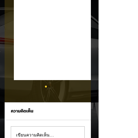
ความคิดเห็น
Tesla ยอมรับ!
อินโดนีเซียเตรียมอัด
เขียนความคิดเห็น…