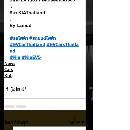
ตลาด EV ในประเทศไทยอย่างจริงจัง
 .
ที่มา KIAThailand
.
By Lamud
.
#รถไฟฟ้า
#รถยนต์ไฟฟ้า
#EVCarThailand
#EVCarsThaila
nd
#Kia
#KiaEV5
News
Cars
KIA
โพสต์ล่าสุด
ดูทั้งหมด