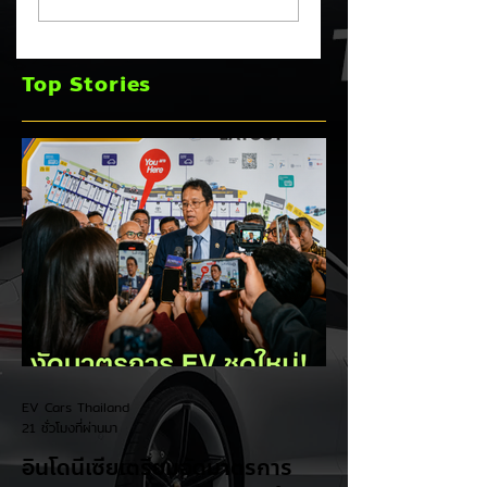
Cybertruck เจอ
มาตรการ EV
ปัญหา PCS พร้อม
Incentive ชุดใหม่!
ขยายประกันยาว 8 ปี
บีบตั้งโรงงานและเพิ
Top Stories
240,000 กม. 🚗⚡
Local Content ชิง
ฐานผลิตแข่งกับไทย
EV Cars Thailand
21 ชั่วโมงที่ผ่านมา
อินโดนีเซียเตรียมอัดมาตรการ