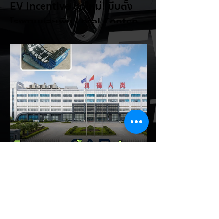
EV Incentive ชุดใหม่! บีบตั้ง
โรงงานและเพิ่ม Local Content
ชิงฐานผลิตแข่งกับไทย
แม้ยอดขายรถยนต์ไฟฟ้า (EV) ในประเทศ
อินโดนีเซียจะเติบโตขึ้นอย่างรวดเร็ว แต่รัฐบาล
อินโดนีเซียเตรียมคลอดแพ็กเกจสิทธิประโยชน์
และมาตรการจูงใจ (EV Incentive) ชุดใหม่
เพื่อเปลี่ยนผ่านจากการเป็นเพียง "ตลาดผู้ซื้อ"
ไปสู่การเป็น "ฐานการผลิตหลักในภูมิภาค
อาเซียน" ช้าไม่ได้เพื่อเร่งเปิดศึกแข่งกับ
ประเทศไทย ยกระดับสู่เฟสโรงงาน: เปลี่ยนจุด
โฟกัสจากการอุดหนุนยอดขาย นำเข้า CBU มา
เป็นการดึงดูดค่ายรถให้เข้ามาลงทุนตั้งโรงงาน
ผลิตในประเทศจริง ชูกฎเหล็ก Local
Content: กำหนดสัดส่วนการใช้ชิ้นส่วนและวัต
EV Cars Thailand
ถ
21 ชั่วโมงที่ผ่านมา
CALB ยกระบบปฏิรูปคุณภาพ
ครั้งใหญ่! หลังเกิดวิกฤต