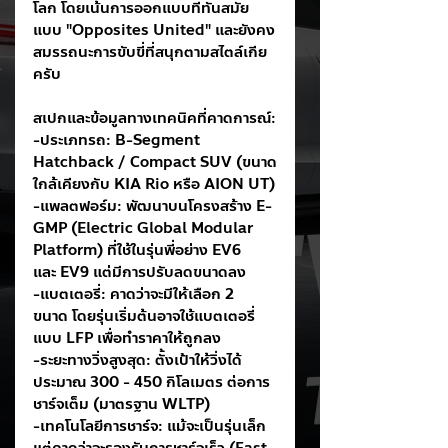
โลก โดยเน้นการออกแบบที่ทันสมัย
แบบ "Opposites United" และยังคง
สมรรถนะการขับขี่ที่สนุกตามสไตล์เกีย
ครับ
สเปกและข้อมูลทางเทคนิคที่คาดการณ์:
-ประเภทรถ: B-Segment 
Hatchback / Compact SUV (ขนาด
ใกล้เคียงกับ KIA Rio หรือ AION UT)
-แพลตฟอร์ม: พัฒนาบนโครงสร้าง E-
GMP (Electric Global Modular 
Platform) ที่ใช้ในรุ่นพี่อย่าง EV6 
และ EV9 แต่มีการปรับลดขนาดลง
-แบตเตอรี่: คาดว่าจะมีให้เลือก 2 
ขนาด โดยรุ่นเริ่มต้นอาจใช้แบตเตอรี่
แบบ LFP เพื่อทำราคาให้ถูกลง
-ระยะทางวิ่งสูงสุด: ตั้งเป้าให้วิ่งได้
ประมาณ 300 - 450 กิโลเมตร ต่อการ
ชาร์จเต็ม (มาตรฐาน WLTP)
-เทคโนโลยีการชาร์จ: แม้จะเป็นรุ่นเล็ก