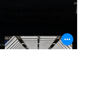
22 ชั่วโมงที่ผ่านมา
Trump ล้อคนขับรถ EV เป็น
"โรค" กลางเวทีหาเสียง! 🚘⚡
ระหว่างการปราศรัยที่เมืองลาสเวกัส Donald
Trump กลับมาวิจารณ์รถยนต์ไฟฟ้าอีกครั้ง
โดยกล่าวว่าตนเองเป็นผู้ "ยุติ EV Mandate"
พร้อมล้อเลียนผู้ใช้รถยนต์ไฟฟ้าว่าเหมือน "เป็น
โรค" เพราะเริ่มกังวลเรื่องแบตเตอรี่ตั้งแต่ยัง
เหลือไฟจำนวนมาก และคอยมองหาสถานีชาร์จ
อยู่ตลอดเวลา ซึ่งสื่อมองว่าเป็นการพาดพิงถึง
อาการ Range Anxiety หรือความกังวล
เรื่องระยะทางวิ่งของรถ EV Trump ยังระบุว่า
ปัจจุบันรถยนต์ไฟฟ้ามีสัดส่วนเพียง ประมาณ
7% ของยอดขายรถใหม่ในสหรัฐฯ และใช้
ตัวเลขนี้เป็นเหตุผลประกอบว่า...
EV Cars Thailand
1 วันที่ผ่านมา