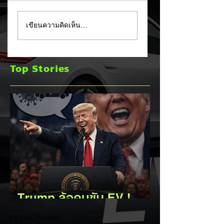
MG ลั่นกลองรบครึ่งปี
แชมป์ไร้พ่าย!
เขียนความคิดเห็น…
หลัง! ปรับเป้ายอดขาย
TOYOTA กวาดยอด
เพิ่มเป็น 36,000 คัน
จดทะเบียน ก.ค. 69
พร้อมเดินหน้าลงศึก
เฉียด 2 หมื่นคัน คร
Top Stories
ชิงส่วนแบ่งตลาดไฮ
แชมป์อันดับ 1 ในไท
บริด (HEV)
EV Cars Thailand