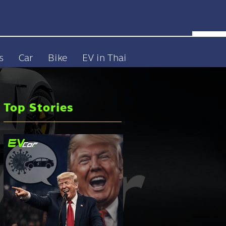
s
Car
Bike
EV in Thai
Top Stories