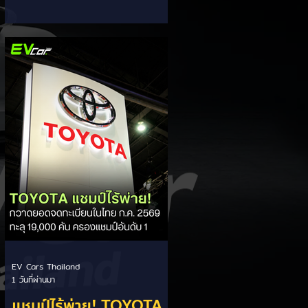
ส่วนแบ่งตลาดไฮบริด
กรรมการผู้จัดการ เผยยอดจดทะเบียน
6 เดือนแรก (ม.ค. - มิ.ย.) โตพุ่ง 67%
(HEV)
แตะ 16,920 คัน พร้อมส่งสัญญาณ
ปรับเป้าหมายยอดขายรวมปีนี้เพิ่มขึ้นเป็น
36,000 คัน จากเดิมตั้งไว้ 30,000
คัน โดยพร้อมเร่งส่งมอบรถค้างสต็อก
(Back Order) ทั้งหมดในระยะเวลาอัน
สั้น - ปรับเป้าเติบโต & เคลียร์ Back
Order: ยอดขายครึ่งปีแรกที่เติบโตสูง
ถึง 67% ประกอบกับการแก้ไขปัญหา
การนำเข้าชิ้นส่วนจากสถานการณ์
ตึงเครียดในตะว
EV Cars Thailand
1 วันที่ผ่านมา
แชมป์ไร้พ่าย! TOYOTA