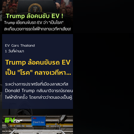
EV Cars Thailand
1 วันที่ผ่านมา
Trump ล้อคนขับรถ EV
เป็น "โรค" กลางเวทีหา
เสียง! 🚘⚡
ระหว่างการปราศรัยที่เมืองลาสเวกัส
Donald Trump กลับมาวิจารณ์รถยนต์
ไฟฟ้าอีกครั้ง โดยกล่าวว่าตนเองเป็นผู้
"ยุติ EV Mandate" พร้อมล้อเลียนผู้
ใช้รถยนต์ไฟฟ้าว่าเหมือน "เป็นโรค"
เพราะเริ่มกังวลเรื่องแบตเตอรี่ตั้งแต่ยัง
เหลือไฟจำนวนมาก และคอยมองหาสถา
นีชาร์จอยู่ตลอดเวลา ซึ่งสื่อมองว่า