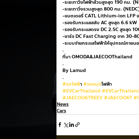
-ระยะทาวิ่งไฟฟ้าล้วนสูงสุด 190 กม. (
-ระยะทาวิ่งรวมสูงสุด 800 กม. (NEDC
-แบตเตอรี่ CATL Lithium-ion LFP
-รองรับกระแสสลับ AC สูงสุด 6.6 kW
-รองรับกระแสตรง DC 2.5C สูงสุด 1
-ชาร์จ DC Fast Charging จาก 30-8
-ระบบจ่ายกระแสไฟฟ้าให้อุปกรณ์ภายน
.
ที่มา OMODA&JAECOOThailand
.
By Lamud
.
#รถไฟฟ
้า 
#รถยนต
์ไฟฟ้า
#EVCarThailand
#EVCarThailan
#JAECOO6TREEV
#JAECOO6T
#
News
Cars