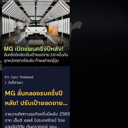
เป็นการพาดพิงถึงอาการ Range
Anxiety หรือความกังวลเรื่องระยะทาง
วิ่งของรถ EV Trump ยังระบุว่า
ปัจจุบันรถยนต์ไฟฟ้ามีสัดส่วนเพียง
ประมาณ 7% ของยอดขายรถใหม่ใน
สหรัฐฯ และใช้ตัวเลขนี้เป็นเหตุผล
ประกอบว่า...
EV Cars Thailand
1 วันที่ผ่านมา
MG ลั่นกลองรบครึ่งปี
หลัง! ปรับเป้ายอดขาย
เพิ่มเป็น 36,000 คัน
รายงานทิศทางธุรกิจครึ่งปีหลัง 2569
จาก เอ็มจี เซลส์ (ประเทศไทย) โดย
พร้อมเดินหน้าลงศึกชิง
นายฉัตวิทัย ตันตราภรณ์ รอง