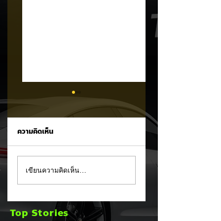
ความคิดเห็น
MG ลั่นกลองรบครึ่งปี
แชมป์ไร้พ่าย!
เขียนความคิดเห็น…
หลัง! ปรับเป้ายอดขาย
TOYOTA กวาดยอด
เพิ่มเป็น 36,000 คัน
จดทะเบียน ก.ค. 69
พร้อมเดินหน้าลงศึก
เฉียด 2 หมื่นคัน คร
Top Stories
ชิงส่วนแบ่งตลาดไฮ
แชมป์อันดับ 1 ในไท