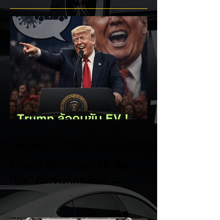
บริด (HEV)
EV Cars Thailand
2 ชั่วโมงที่ผ่านมา
Trump ล้อคนขับรถ EV เป็น
"โรค" กลางเวทีหาเสียง! 🚘⚡
ระหว่างการปราศรัยที่เมืองลาสเวกัส Donald
Trump กลับมาวิจารณ์รถยนต์ไฟฟ้าอีกครั้ง