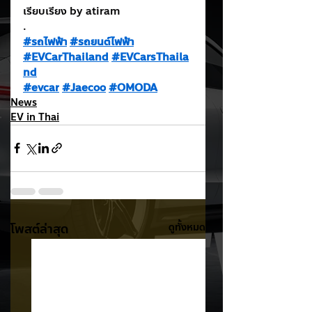
เรียบเรียง by atiram
.
#รถไฟฟ้า
#รถยนต์ไฟฟ้า
#EVCarThailand
#EVCarsThaila
nd
#evcar
#Jaecoo
#OMODA
News
EV in Thai
โพสต์ล่าสุด
ดูทั้งหมด