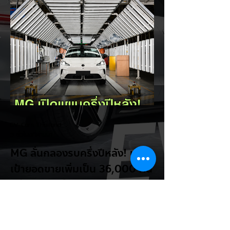
โดยกล่าวว่าตนเองเป็นผู้ "ยุติ EV Mandate"
พร้อมล้อเลียนผู้ใช้รถยนต์ไฟฟ้าว่าเหมือน "เป็น
โรค" เพราะเริ่มกังวลเรื่องแบตเตอรี่ตั้งแต่ยัง
เหลือไฟจำนวนมาก และคอยมองหาสถานีชาร์จ
อยู่ตลอดเวลา ซึ่งสื่อมองว่าเป็นการพาดพิงถึง
อาการ Range Anxiety หรือความกังวล
เรื่องระยะทางวิ่งของรถ EV Trump ยังระบุว่า
ปัจจุบันรถยนต์ไฟฟ้ามีสัดส่วนเพียง ประมาณ
7% ของยอดขายรถใหม่ในสหรัฐฯ และใช้
ตัวเลขนี้เป็นเหตุผลประกอบว่า...
EV Cars Thailand
5 ชั่วโมงที่ผ่านมา
MG ลั่นกลองรบครึ่งปีหลัง! ปรับ
เป้ายอดขายเพิ่มเป็น 36,000 คัน
พร้อมเดินหน้าลงศึกชิงส่วนแบ่ง
ตลาดไฮบริด (HEV)
รายงานทิศทางธุรกิจครึ่งปีหลัง 2569 จาก
เอ็มจี เซลส์ (ประเทศไทย) โดย นายฉัตวิทัย ตัน
ตราภรณ์ รองกรรมการผู้จัดการ เผยยอดจด