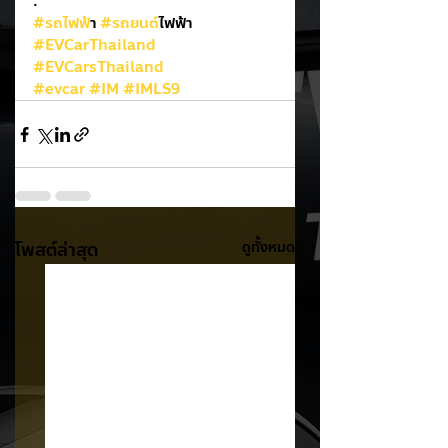
.
#รถไฟฟ
้า 
#รถยนต
์ไฟฟ้า
#EVCarThailand
#EVCarsThailand
#evcar
#IM
#IMLS9
โพสต์ล่าสุด
ดูทั้งหมด