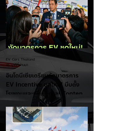
EV Cars Thailand
41 นาทีที่ผ่านมา
อินโดนีเซียเตรียมอัดมาตรการ
EV Incentive ชุดใหม่! บีบตั้ง
โรงงานและเพิ่ม Local Content
ชิงฐานผลิตแข่งกับไทย
แม้ยอดขายรถยนต์ไฟฟ้า (EV) ในประเทศ
อินโดนีเซียจะเติบโตขึ้นอย่างรวดเร็ว แต่รัฐบาล
อินโดนีเซียเตรียมคลอดแพ็กเกจสิทธิประโยชน์
และมาตรการจูงใจ (EV Incentive) ชุดใหม่
เพื่อเปลี่ยนผ่านจากการเป็นเพียง "ตลาดผู้ซื้อ"