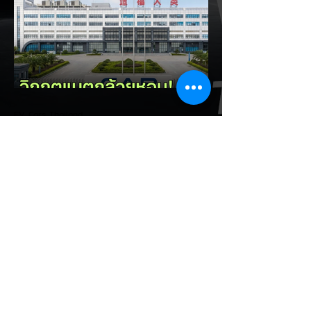
ไปสู่การเป็น "ฐานการผลิตหลักในภูมิภาค
อาเซียน" ช้าไม่ได้เพื่อเร่งเปิดศึกแข่งกับ
ประเทศไทย ยกระดับสู่เฟสโรงงาน: เปลี่ยนจุด
โฟกัสจากการอุดหนุนยอดขาย นำเข้า CBU มา
เป็นการดึงดูดค่ายรถให้เข้ามาลงทุนตั้งโรงงาน
ผลิตในประเทศจริง ชูกฎเหล็ก Local
Content: กำหนดสัดส่วนการใช้ชิ้นส่วนและวัต
EV Cars Thailand
ถ
2 ชั่วโมงที่ผ่านมา
CALB ยกระบบปฏิรูปคุณภาพ
ครั้งใหญ่! หลังเกิดวิกฤต
"แบตเตอรี่กล้วยหอม" บวมพอง
ในรถ EV ของ GAC Aion
เผยผู้ผลิตแบตเตอรี่รายใหญ่อันดับ 3 ของจีน
อย่าง CALB ประกาศปฏิรูปกระบวนการผลิต
และควบคุมคุณภาพภายในองค์กรอย่างเข้มงวด
หลังเกิดปัญหากรณีเซลล์แบตเตอรี่ LFP ขนาด
177 Ah บวมพองจนมีรูปทรงงอคล้ายกล้วย
หอม (Banana Battery) ส่งผลให้รถยนต์