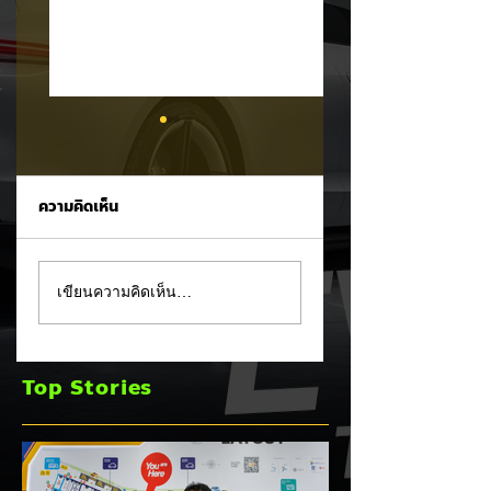
ความคิดเห็น
อินโดนีเซียเตรียมอัด
KIA PV7 EV ถูกจับ
เขียนความคิดเห็น…
มาตรการ EV
ภาพขณะวิ่งทดสอบ
Incentive ชุดใหม่!
บนถนน! 🚘⚡
บีบตั้งโรงงานและเพิ่ม
Top Stories
Local Content ชิง
ฐานผลิตแข่งกับไทย