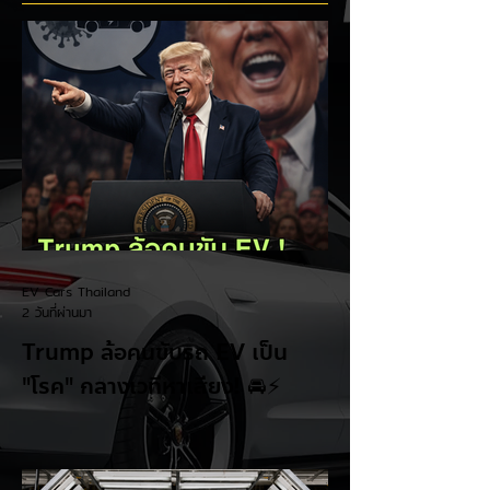
บริด (HEV)
EV Cars Thailand
2 วันที่ผ่านมา
Trump ล้อคนขับรถ EV เป็น
"โรค" กลางเวทีหาเสียง! 🚘⚡
ระหว่างการปราศรัยที่เมืองลาสเวกัส Donald
Trump กลับมาวิจารณ์รถยนต์ไฟฟ้าอีกครั้ง
โดยกล่าวว่าตนเองเป็นผู้ "ยุติ EV Mandate"