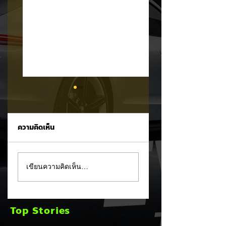
ความคิดเห็น
MG ลั่นกลองรบครึ่งปี
แชมป์ไร้พ่าย!
เขียนความคิดเห็น…
หลัง! ปรับเป้ายอดขาย
TOYOTA กวาดยอด
เพิ่มเป็น 36,000 คัน
จดทะเบียน ก.ค. 69
พร้อมเดินหน้าลงศึก
เฉียด 2 หมื่นคัน คร
Top Stories
ชิงส่วนแบ่งตลาดไฮ
แชมป์อันดับ 1 ในไท