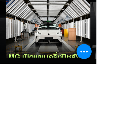
พร้อมล้อเลียนผู้ใช้รถยนต์ไฟฟ้าว่าเหมือน "เป็น
โรค" เพราะเริ่มกังวลเรื่องแบตเตอรี่ตั้งแต่ยัง
เหลือไฟจำนวนมาก และคอยมองหาสถานีชาร์จ
อยู่ตลอดเวลา ซึ่งสื่อมองว่าเป็นการพาดพิงถึง
อาการ Range Anxiety หรือความกังวล
เรื่องระยะทางวิ่งของรถ EV Trump ยังระบุว่า
ปัจจุบันรถยนต์ไฟฟ้ามีสัดส่วนเพียง ประมาณ
7% ของยอดขายรถใหม่ในสหรัฐฯ และใช้
ตัวเลขนี้เป็นเหตุผลประกอบว่า...
EV Cars Thailand
2 วันที่ผ่านมา
MG ลั่นกลองรบครึ่งปีหลัง! ปรับ
เป้ายอดขายเพิ่มเป็น 36,000 คัน
พร้อมเดินหน้าลงศึกชิงส่วนแบ่ง
ตลาดไฮบริด (HEV)
รายงานทิศทางธุรกิจครึ่งปีหลัง 2569 จาก
เอ็มจี เซลส์ (ประเทศไทย) โดย นายฉัตวิทัย ตัน
ตราภรณ์ รองกรรมการผู้จัดการ เผยยอดจด