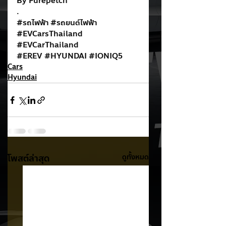
By Purepetch
.
#รถไฟฟ
้า 
#รถยนต
์ไฟฟ้า
#EVCarsThailand
#EVCarThailand
#EREV
#HYUNDAI
#IONIQ5
Cars
Hyundai
โพสต์ล่าสุด
ดูทั้งหมด