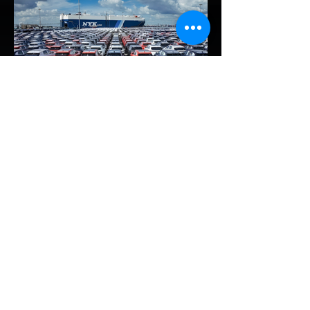
ใหม่ล่าสุดจากแบรนด์ LEAPMOTOR ที่เตรียม
เปิดตัวในประเทศไทยก่อนช่วงงาน MOTOR
EXPO 2026 โดย B03X ถือเป็นรถ EV ไซส์
กะทัดรัดที่ชูจุดเด่นเรื่องพื้นที่ใช้สอยภายในห้อง
โดยสาร และการรองรับเทคโนโลยีชาร์จเร็ว DC
Fast Charge รายละเอียดจากรายงาน (อ้า
งอิงสเปคยุโรป): มิติตัวถังและพื้นที่: ตัวรถยาว
4,270 มม. กว้าง 1,810 มม. สูง 1,635 มม.
ระยะฐานล้อ 2,605 มม. ความจุสัมภาระท้าย
510 ลิตร (พับเบาะเพิ่มเป็น 1,605 ลิตร)...
EV Cars Thailand
11 ชั่วโมงที่ผ่านมา
รัฐบาลจ่อขึ้นภาษี EV นำเข้า! ค่าย
รถจีนผวา ผู้นำเข้ารถ EV เตือน
ราคารถใหม่พุ่ง 30%
กระทรวงการคลัง นำโดย นายเอกนิติ นิติทัณฑ์
ประภาศ เตรียมปรับโครงสร้างภาษีสรรพสามิต
รถยนต์ไฟฟ้า (EV) โดยจ่อปรับขึ้นอัตราภาษี
สำหรับรถยนต์ EV นำเข้า (CBU) จากค่ายที่