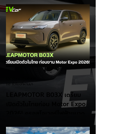
และบุก HEV
EV Cars Thailand
10 ชั่วโมงที่ผ่านมา
LEAPMOTOR B03X เตรียม
เปิดตัวในไทยก่อน Motor Expo
2026! ครอสโอเวอร์ไฟฟ้าขนาด
กะทัดรัด ลุ้นสเปคและราคาเร็วๆ นี้
LEAPMOTOR B03X รถยนต์ไฟฟ้าทรง
Compact Crossover ขับเคลื่อนล้อหน้า รุ่น