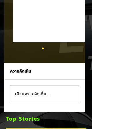
ความคิดเห็น
รัฐบาลจ่อขึ้นภาษี EV
Mitsubishi Motor
เขียนความคิดเห็น…
นำเข้า! ค่ายรถจีนผวา
เผยงบ Q1 FY2026
ผู้นำเข้ารถ EV เตือน
กำไรพุ่งโต 100% แม
ราคารถใหม่พุ่ง 30%
ยอดขายโลกลด 8%
Top Stories
เร่งส่ง Pajero ใหม่