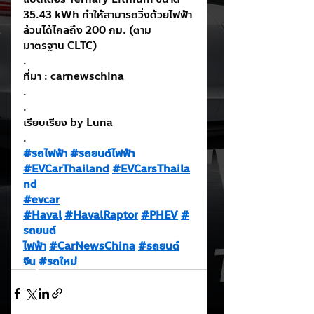
35.43 kWh ทำให้สามารถวิ่งด้วยไฟฟ้า
ล้วนได้ไกลถึง 200 กม. (ตาม
มาตรฐาน CLTC)
.
ที่มา : carnewschina
.
.
เรียบเรียง by Luna
.
#รถไฟฟ้า
#รถยนต์ไฟฟ้า
#EVCarThailand
#EVCarsThaila
nd
#evcar
#Haval
#HavalRaptor
#PHEV
#
รถยนต์
ไฟฟ้า
#CarNewsChina
#รถยนต์
จีน
#รถใหม่