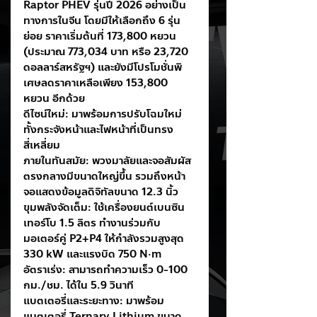
Raptor PHEV รุ่นปี 2026 อย่างเป็น
ทางการในจีน โดยมีให้เลือกถึง 6 รุ่น
ย่อย ราคาเริ่มต้นที่ 173,800 หยวน 
(ประมาณ 773,034 บาท หรือ 23,720 
ดอลลาร์สหรัฐฯ) และยังมีโปรโมชั่นพิ
เศษลดราคาเหลือเพียง 153,800 
หยวน อีกด้วย
ดีไซน์ใหม่: มาพร้อมการปรับโฉมใหม่ 
ทั้งกระจังหน้าและไฟหน้าที่เป็นทรง
สี่เหลี่ยม
ภายในทันสมัย: พวงมาลัยและจอสัมผัส
ตรงกลางมีขนาดใหญ่ขึ้น รวมถึงหน้า
จอแสดงข้อมูลดิจิทัลขนาด 12.3 นิ้ว
ขุมพลังจัดเต็ม: ใช้เครื่องยนต์เบนซิน
เทอร์โบ 1.5 ลิตร ทำงานร่วมกับ
มอเตอร์คู่ P2+P4 ให้กำลังรวมสูงสุด 
330 kW และแรงบิด 750 N·m
อัตราเร่ง: สามารถทำความเร็ว 0-100 
กม./ชม. ได้ใน 5.9 วินาที
แบตเตอรี่และระยะทาง: มาพร้อม
แบตเตอรี่ Ternary Lithium ขนาด 