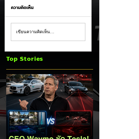
ความคิดเห็น
Waymo ซัด Tesla
สยบข่าวลือย้ายฐาน
เขียนความคิดเห็น…
เดือด! ชี้ Vision-
ประธานไทยฮอนด้า
Only มีข้อจำกัดร้าย
ยืนยันมอเตอร์ไซค์
แรงยิ่งพัฒนา ยิ่งชน
ไฟฟ้า Honda UC3
Top Stories
กำแพงความ
ไม่ย้ายฐานผลิตออก
ปลอดภัย! ⚡🚗👀
จากไทย