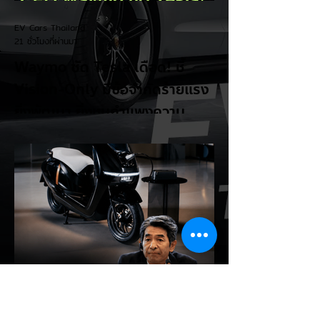
EV Cars Thailand
21 ชั่วโมงที่ผ่านมา
Waymo ซัด Tesla เดือด! ชี้
Vision-Only มีข้อจำกัดร้ายแรง
ยิ่งพัฒนา ยิ่งชนกำแพงความ
ปลอดภัย! ⚡🚗👀
ศึกเทคโนโลยีรถไร้คนขับร้อนแรงขึ้นอีกครั้ง
เมื่อ Dmitri Dolgov ซีอีโอร่วมของ Waymo
ออกมาอธิบายอย่างชัดเจนว่า แนวทาง
Vision-Only หรือการใช้ กล้องเพียงอย่าง
เดียว สำหรับระบบขับขี่อัตโนมัติ มีข้อจำกัดด้าน
ความปลอดภัย และไม่สามารถพัฒนาไปสู่การ
ขับขี่อัตโนมัติระดับสูงได้ตามเป้าหมาย แม้จะไม่
ได้เอ่ยชื่อ Tesla ตรง ๆ แต่เป็นที่เข้าใจกันว่า
กำลังพูดถึงแนวทางที่ Tesla ใช้อยู่ในปัจจุบัน
Dolgov อธิบายว่า กล้องเป็นเซ็นเซอร์ที่พึ่งพา
สภาพแสงและการมองเห็น หากเจอฝนหนัก
หมอก แสงย้อน หรือสิ่งบดบัง...