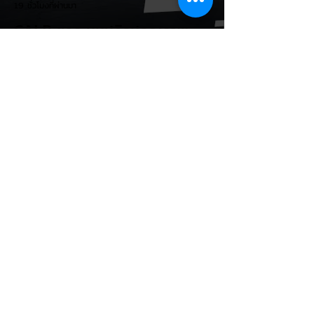
19 ชั่วโมงที่ผ่านมา
CALB ยกระบบปฏิรูปคุณภาพ
ครั้งใหญ่! หลังเกิดวิกฤต
"แบตเตอรี่กล้วยหอม" บวมพอง
ในรถ EV ของ GAC Aion
เผยผู้ผลิตแบตเตอรี่รายใหญ่อันดับ 3 ของจีน
อย่าง CALB ประกาศปฏิรูปกระบวนการผลิต
และควบคุมคุณภาพภายในองค์กรอย่างเข้มงวด
หลังเกิดปัญหากรณีเซลล์แบตเตอรี่ LFP ขนาด
177 Ah บวมพองจนมีรูปทรงงอคล้ายกล้วย
หอม (Banana Battery) ส่งผลให้รถยนต์
ไฟฟ้า GAC Aion S ที่ใช้งานเชิงพาณิชย์ (เช่น
แท็กซี่ และ Ride-hailing) เกิดอาการ
แบตเตอรี่บวม น้ำยาอิเล็กโทรไลต์รั่วซึม และ
พลังงานดับกะทันหัน ซึ่งกระทบรถยนต์ในจีน
กว่า 213,000 คัน วิกฤตแบตเตอรี่กล้วยหอม:
ปัญหาเกิดขึ้นกับเซลล์ LFP ของ CALB ในรถ
EV Cars Thailand
Aion S ที่ใช
20 ชั่วโมงที่ผ่านมา