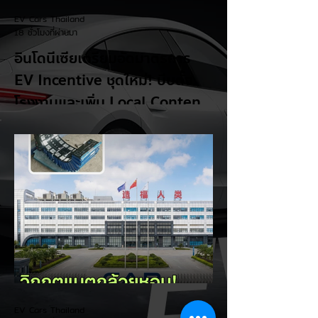
EV Cars Thailand
18 ชั่วโมงที่ผ่านมา
อินโดนีเซียเตรียมอัดมาตรการ
EV Incentive ชุดใหม่! บีบตั้ง
โรงงานและเพิ่ม Local Content
ชิงฐานผลิตแข่งกับไทย
แม้ยอดขายรถยนต์ไฟฟ้า (EV) ในประเทศ
อินโดนีเซียจะเติบโตขึ้นอย่างรวดเร็ว แต่รัฐบาล
อินโดนีเซียเตรียมคลอดแพ็กเกจสิทธิประโยชน์
และมาตรการจูงใจ (EV Incentive) ชุดใหม่
เพื่อเปลี่ยนผ่านจากการเป็นเพียง "ตลาดผู้ซื้อ"
ไปสู่การเป็น "ฐานการผลิตหลักในภูมิภาค
อาเซียน" ช้าไม่ได้เพื่อเร่งเปิดศึกแข่งกับ
ประเทศไทย ยกระดับสู่เฟสโรงงาน: เปลี่ยนจุด
โฟกัสจากการอุดหนุนยอดขาย นำเข้า CBU มา
เป็นการดึงดูดค่ายรถให้เข้ามาลงทุนตั้งโรงงาน
ผลิตในประเทศจริง ชูกฎเหล็ก Local
Content: กำหนดสัดส่วนการใช้ชิ้นส่วนและวัต
EV Cars Thailand
ถ