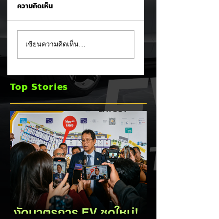
ความคิดเห็น
Tesla ยอมรับ!
อินโดนีเซียเตรียมอัด
เขียนความคิดเห็น…
Cybertruck เจอ
มาตรการ EV
ปัญหา PCS พร้อม
Incentive ชุดใหม่!
ขยายประกันยาว 8 ปี
บีบตั้งโรงงานและเพิ
Top Stories
240,000 กม. 🚗⚡
Local Content ชิง
ฐานผลิตแข่งกับไทย