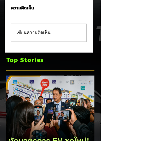
ความคิดเห็น
อินโดนีเซียเตรียมอัด
KIA PV7 EV ถูกจับ
เขียนความคิดเห็น…
มาตรการ EV
ภาพขณะวิ่งทดสอบ
Incentive ชุดใหม่!
บนถนน! 🚘⚡
บีบตั้งโรงงานและเพิ่ม
Top Stories
Local Content ชิง
ฐานผลิตแข่งกับไทย