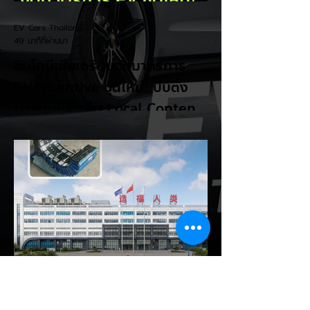
EV Cars Thailand
49 นาทีที่ผ่านมา
อินโดนีเซียเตรียมอัดมาตรการ
EV Incentive ชุดใหม่! บีบตั้ง
โรงงานและเพิ่ม Local Content
ชิงฐานผลิตแข่งกับไทย
แม้ยอดขายรถยนต์ไฟฟ้า (EV) ในประเทศ
อินโดนีเซียจะเติบโตขึ้นอย่างรวดเร็ว แต่รัฐบาล
อินโดนีเซียเตรียมคลอดแพ็กเกจสิทธิประโยชน์
และมาตรการจูงใจ (EV Incentive) ชุดใหม่
เพื่อเปลี่ยนผ่านจากการเป็นเพียง "ตลาดผู้ซื้อ"
ไปสู่การเป็น "ฐานการผลิตหลักในภูมิภาค
อาเซียน" ช้าไม่ได้เพื่อเร่งเปิดศึกแข่งกับ
ประเทศไทย ยกระดับสู่เฟสโรงงาน: เปลี่ยนจุด
โฟกัสจากการอุดหนุนยอดขาย นำเข้า CBU มา
เป็นการดึงดูดค่ายรถให้เข้ามาลงทุนตั้งโรงงาน
ผลิตในประเทศจริง ชูกฎเหล็ก Local
Content: กำหนดสัดส่วนการใช้ชิ้นส่วนและวัต