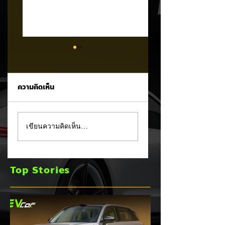
ความคิดเห็น
รัฐบาลจ่อขึ้นภาษี EV
Mitsubishi Motor
เขียนความคิดเห็น…
นำเข้า! ค่ายรถจีนผวา
เผยงบ Q1 FY2026
ผู้นำเข้ารถ EV เตือน
กำไรพุ่งโต 100% แม
ราคารถใหม่พุ่ง 30%
ยอดขายโลกลด 8%
Top Stories
เร่งส่ง Pajero ใหม่
และบุก HEV