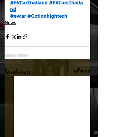
#EVCarThailand
#EVCarsThaila
nd
#evcar
#Gotionhightech
News
โพสต์ล่าสุด
ดูทั้งหมด