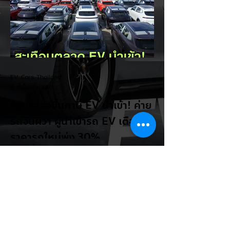
กะทัดรัดที่ชูจุดเด่นเรื่องพื้นที่ใช้สอยภายในห้อง
โดยสาร และการรองรับเทคโนโลยีชาร์จเร็ว DC
Fast Charge รายละเอียดจากรายงาน (อ้า
งอิงสเปคยุโรป): มิติตัวถังและพื้นที่: ตัวรถยาว
4,270 มม. กว้าง 1,810 มม. สูง 1,635 มม.
ระยะฐานล้อ 2,605 มม. ความจุสัมภาระท้าย
510 ลิตร (พับเบาะเพิ่มเป็น 1,605 ลิตร)...
EV Cars Thailand
6 ชั่วโมงที่ผ่านมา
รัฐบาลจ่อขึ้นภาษี EV นำเข้า! ค่าย
รถจีนผวา ผู้นำเข้ารถ EV เตือน
ราคารถใหม่พุ่ง 30%
กระทรวงการคลัง นำโดย นายเอกนิติ นิติทัณฑ์
ประภาศ เตรียมปรับโครงสร้างภาษีสรรพสามิต
รถยนต์ไฟฟ้า (EV) โดยจ่อปรับขึ้นอัตราภาษี
สำหรับรถยนต์ EV นำเข้า (CBU) จากค่ายที่
ไม่มีโรงงานผลิตในไทย ขณะเดียวกันจะมอบ
สิทธิประโยชน์ทางภาษีที่เหนือกว่าให้กับผู้
ประกอบการที่เข้ามาตั้งโรงงานผลิตและใช้เครือ