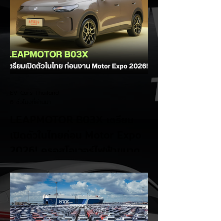
EV Cars Thailand
6 ชั่วโมงที่ผ่านมา
LEAPMOTOR B03X เตรียม
เปิดตัวในไทยก่อน Motor Expo
2026! ครอสโอเวอร์ไฟฟ้าขนาด
กะทัดรัด ลุ้นสเปคและราคาเร็วๆ นี้
LEAPMOTOR B03X รถยนต์ไฟฟ้าทรง
Compact Crossover ขับเคลื่อนล้อหน้า รุ่น
ใหม่ล่าสุดจากแบรนด์ LEAPMOTOR ที่เตรียม
เปิดตัวในประเทศไทยก่อนช่วงงาน MOTOR
EXPO 2026 โดย B03X ถือเป็นรถ EV ไซส์