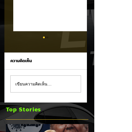
ความคิดเห็น
Trump ล้อคนขับรถ
MG ลั่นกลองรบครึ่ง
เขียนความคิดเห็น…
EV เป็น "โรค" กลาง
หลัง! ปรับเป้ายอดข
เวทีหาเสียง! 🚘⚡
เพิ่มเป็น 36,000 คั
พร้อมเดินหน้าลงศึก
Top Stories
ชิงส่วนแบ่งตลาดไฮ
บริด (HEV)