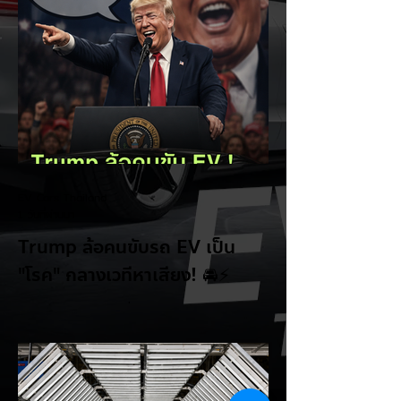
EV Cars Thailand
1 วันที่ผ่านมา
Trump ล้อคนขับรถ EV เป็น
"โรค" กลางเวทีหาเสียง! 🚘⚡
ระหว่างการปราศรัยที่เมืองลาสเวกัส Donald
Trump กลับมาวิจารณ์รถยนต์ไฟฟ้าอีกครั้ง
โดยกล่าวว่าตนเองเป็นผู้ "ยุติ EV Mandate"
พร้อมล้อเลียนผู้ใช้รถยนต์ไฟฟ้าว่าเหมือน "เป็น
โรค" เพราะเริ่มกังวลเรื่องแบตเตอรี่ตั้งแต่ยัง