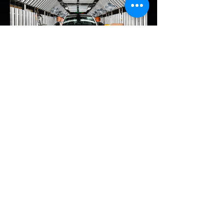
เหลือไฟจำนวนมาก และคอยมองหาสถานีชาร์จ
อยู่ตลอดเวลา ซึ่งสื่อมองว่าเป็นการพาดพิงถึง
อาการ Range Anxiety หรือความกังวล
เรื่องระยะทางวิ่งของรถ EV Trump ยังระบุว่า
ปัจจุบันรถยนต์ไฟฟ้ามีสัดส่วนเพียง ประมาณ
7% ของยอดขายรถใหม่ในสหรัฐฯ และใช้
ตัวเลขนี้เป็นเหตุผลประกอบว่า...
EV Cars Thailand
1 วันที่ผ่านมา
MG ลั่นกลองรบครึ่งปีหลัง! ปรับ
เป้ายอดขายเพิ่มเป็น 36,000 คัน
พร้อมเดินหน้าลงศึกชิงส่วนแบ่ง
ตลาดไฮบริด (HEV)
รายงานทิศทางธุรกิจครึ่งปีหลัง 2569 จาก
เอ็มจี เซลส์ (ประเทศไทย) โดย นายฉัตวิทัย ตัน
ตราภรณ์ รองกรรมการผู้จัดการ เผยยอดจด
ทะเบียน 6 เดือนแรก (ม.ค. - มิ.ย.) โตพุ่ง
67% แตะ 16,920 คัน พร้อมส่งสัญญาณ
ปรับเป้าหมายยอดขายรวมปีนี้เพิ่มขึ้นเป็น