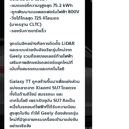
-แบตเตอรี่ความจุสูงสุด 75.2 kWh
-ถูกพัฒนาบนแพลตฟอร์มไฟฟ้า 800V
-วิ่งได้ไกลสุด 725 กิโลเมตร 
(มาตรฐาน CLTC)
-รองรับการชาร์จเร็ว
จุดเด่นอีกอย่างคือการติดตั้ง LiDAR 
และระบบช่วยขับอัจฉริยะรุ่นใหม่จาก 
Geely รวมถึงสปอยเลอร์ท้ายไฟฟ้า 
เสริมภาพลักษณ์รถสปอร์ตยุคใหม่ที่
เน้นทั้งสมรรถนะและเทคโนโลยี
Galaxy TT ถูกสร้างขึ้นมาเพื่อแย่งส่วน
แบ่งตลาดจาก Xiaomi SU7 โดยตรง 
ทั้งในด้านดีไซน์ สมรรถนะ และ
เทคโนโลยี เพราะปัจจุบัน SU7 ถือเป็น
หนึ่งในรถยนต์ไฟฟ้าที่ได้รับความนิยม
สูงสุดในจีน ทำให้ Geely ต้องส่งรถรุ่น
ใหม่ที่มีจุดขายครบเครื่องเข้ามาแข่งขัน
อย่างจริงจัง