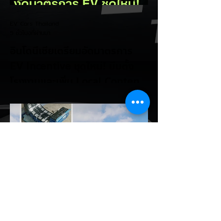
EV Cars Thailand
5 ชั่วโมงที่ผ่านมา
อินโดนีเซียเตรียมอัดมาตรการ
EV Incentive ชุดใหม่! บีบตั้ง
โรงงานและเพิ่ม Local Content
ชิงฐานผลิตแข่งกับไทย
แม้ยอดขายรถยนต์ไฟฟ้า (EV) ในประเทศ
อินโดนีเซียจะเติบโตขึ้นอย่างรวดเร็ว แต่รัฐบาล
อินโดนีเซียเตรียมคลอดแพ็กเกจสิทธิประโยชน์
และมาตรการจูงใจ (EV Incentive) ชุดใหม่
เพื่อเปลี่ยนผ่านจากการเป็นเพียง "ตลาดผู้ซื้อ"
ไปสู่การเป็น "ฐานการผลิตหลักในภูมิภาค
อาเซียน" ช้าไม่ได้เพื่อเร่งเปิดศึกแข่งกับ
ประเทศไทย ยกระดับสู่เฟสโรงงาน: เปลี่ยนจุด
โฟกัสจากการอุดหนุนยอดขาย นำเข้า CBU มา
เป็นการดึงดูดค่ายรถให้เข้ามาลงทุนตั้งโรงงาน
ผลิตในประเทศจริง ชูกฎเหล็ก Local
Content: กำหนดสัดส่วนการใช้ชิ้นส่วนและวัต