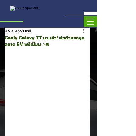
9 ก.ค.
ยาว 1 นาที
Geely Galaxy TT มาแล้ว! ส่งตัวแรงบุก
ตลาด EV พรีเมียม ⚡🚘