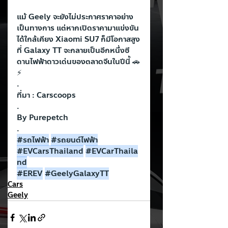
แม้ Geely จะยังไม่ประกาศราคาอย่าง
เป็นทางการ แต่หากเปิดราคามาแข่งขัน
ได้ใกล้เคียง Xiaomi SU7 ก็มีโอกาสสูง
ที่ Galaxy TT จะกลายเป็นอีกหนึ่งซี
ดานไฟฟ้าดาวเด่นของตลาดจีนในปีนี้ 🚗
⚡
.
ที่มา : Carscoops
.
By Purepetch
.
#รถไฟฟ
้า
#รถยนต
์ไฟฟ้า
#EVCarsThailand
#EVCarThaila
nd
#EREV
#GeelyGalaxyTT
Cars
Geely