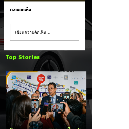
ความคิดเห็น
Tesla ยอมรับ!
อินโดนีเซียเตรียมอัด
เขียนความคิดเห็น…
Cybertruck เจอ
มาตรการ EV
ปัญหา PCS พร้อม
Incentive ชุดใหม่!
ขยายประกันยาว 8 ปี
บีบตั้งโรงงานและเพิ
Top Stories
240,000 กม. 🚗⚡
Local Content ชิง
ฐานผลิตแข่งกับไทย