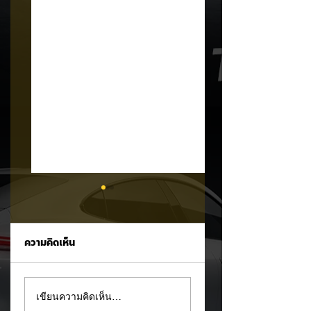
ความคิดเห็น
MG ลั่นกลองรบครึ่งปี
แชมป์ไร้พ่าย!
เขียนความคิดเห็น…
หลัง! ปรับเป้ายอดขาย
TOYOTA กวาดยอด