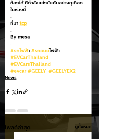
ต้องได้ ที่กำลังแข่งขันกันอย่างดุเดือด
ในช่วงนี้
.
ที่มา 
tcp
.
By mesa
.
#รถไฟฟ
้า 
#รถยนต
์ไฟฟ้า
#EVCarThailand
#EVCarsThailand
#evcar
#GEELY
#GEELYEX2
News
โพสต์ล่าสุด
ดูทั้งหมด