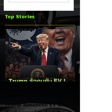
เพิ่มเป็น 36,000 คัน
จดทะเบียน ก.ค. 69
พร้อมเดินหน้าลงศึก
เฉียด 2 หมื่นคัน คร
Top Stories
ชิงส่วนแบ่งตลาดไฮ
แชมป์อันดับ 1 ในไท
บริด (HEV)
EV Cars Thailand
9 ชั่วโมงที่ผ่านมา
Trump ล้อคนขับรถ EV เป็น