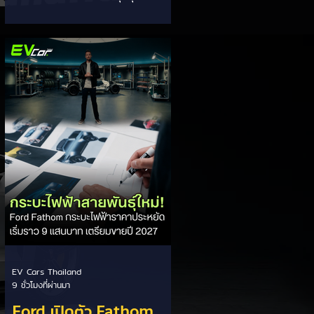
EV ของ GAC Aion
ภายในองค์กรอย่างเข้มงวด หลังเกิด
ปัญหากรณีเซลล์แบตเตอรี่ LFP ขนาด
177 Ah บวมพองจนมีรูปทรงงอคล้าย
กล้วยหอม (Banana Battery) ส่งผล
ให้รถยนต์ไฟฟ้า GAC Aion S ที่ใช้งาน
เชิงพาณิชย์ (เช่น แท็กซี่ และ Ride-
hailing) เกิดอาการแบตเตอรี่บวม น้ำ
ยาอิเล็กโทรไลต์รั่วซึม และพลังงานดับ
กะทันหัน ซึ่งกระทบรถยนต์ในจีนกว่า
213,000 คัน วิกฤตแบตเตอรี่กล้วย
หอม: ปัญหาเกิดขึ้นกับเซลล์ LFP ของ
CALB ในรถ Aion S ที่ใช
EV Cars Thailand
9 ชั่วโมงที่ผ่านมา
Ford เปิดตัว Fathom