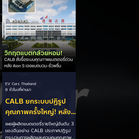
เปิดศึกแข่งกับประเทศไทย ยกระดับสู่
เฟสโรงงาน: เปลี่ยนจุดโฟกัสจากการ
อุดหนุนยอดขาย นำเข้า CBU มา
เป็นการดึงดูดค่ายรถให้เข้ามาลงทุนตั้ง
โรงงานผลิตในประเทศจริง ชูกฎเหล็ก
Local Content: กำหนดสัดส่วนการใช้
ชิ้นส่วนและวัตถ
EV Cars Thailand
8 ชั่วโมงที่ผ่านมา
CALB ยกระบบปฏิรูป
คุณภาพครั้งใหญ่! หลัง
เกิดวิกฤต "แบตเตอรี่
เผยผู้ผลิตแบตเตอรี่รายใหญ่อันดับ 3
ของจีนอย่าง CALB ประกาศปฏิรูป
กล้วยหอม" บวมพองในรถ
กระบวนการผลิตและควบคุมคุณภาพ