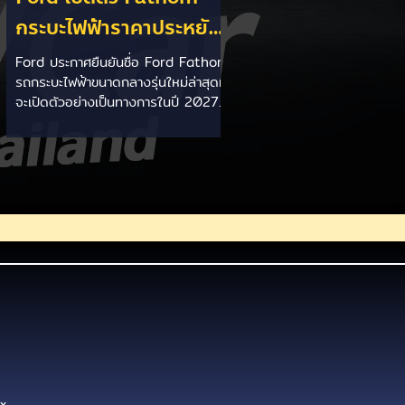
กระบะไฟฟ้าราคาประหยัด
เริ่มไม่ถึง 1 ล้านบาท
Ford ประกาศยืนยันชื่อ Ford Fathom
รถกระบะไฟฟ้าขนาดกลางรุ่นใหม่ล่าสุดที่
เตรียมขายปี 2027 ท้าชน
จะเปิดตัวอย่างเป็นทางการในปี 2027
EV จีน
ชูจุดเด่นด้วยราคาเริ่มต้นเพียง 29,945
ดอลลาร์สหรัฐ (ประมาณ 9.92 แสน
บาท) สร้างขึ้นบนแพลตฟอร์มใหม่
Ford Universal EV Platform หวัง
ทุ่มงบกว่า 1.65 แสนล้านบาทลดต้นทุน
การผลิตเพื่อสู้ศึกตลาด EV จากจีน
ราคาสบายกระเป๋าจับต้องได้: วางราคา
เริ่มต้นสหรัฐฯ ไว้ที่ 29,945 ดอลลาร์
สหรัฐ (ราว 9.92 แสนบาท) หวังสร้าง
นิยามใหม่ให้รถกระบะไฟฟ้าที่ราคา
ย่อมเยา แพลตฟอร์มใหม่เน้นลดต้นทุน:
พัฒนาบน For
x