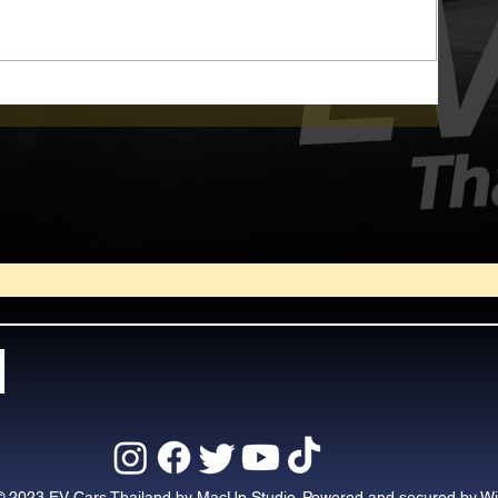
่ง
d
© 2023 EV Cars Thailand by MacUp Studio. Powered and secured by
Wi