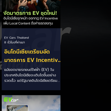
EV Cars Thailand
8 ชั่วโมงที่ผ่านมา
อินโดนีเซียเตรียมอัด
มาตรการ EV Incentive
ชุดใหม่! บีบตั้งโรงงานและ
แม้ยอดขายรถยนต์ไฟฟ้า (EV) ใน
ประเทศอินโดนีเซียจะเติบโตขึ้นอย่าง
เพิ่ม Local Content ชิง
รวดเร็ว แต่รัฐบาลอินโดนีเซียเตรียม
ฐานผลิตแข่งกับไทย
คลอดแพ็กเกจสิทธิประโยชน์และ
มาตรการจูงใจ (EV Incentive) ชุด
ใหม่ เพื่อเปลี่ยนผ่านจากการเป็นเพียง
"ตลาดผู้ซื้อ" ไปสู่การเป็น "ฐานการผลิต
หลักในภูมิภาคอาเซียน" ช้าไม่ได้เพื่อเร่ง