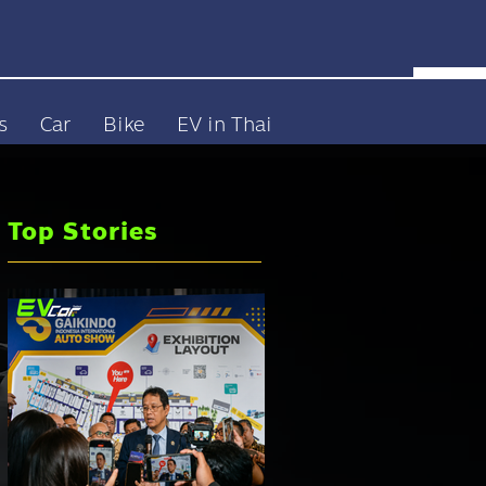
s
Car
Bike
EV in Thai
Top Stories