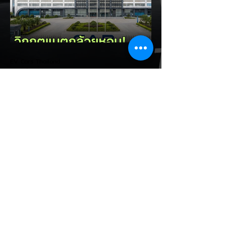
ประเทศไทย ยกระดับสู่เฟสโรงงาน: เปลี่ยนจุด
โฟกัสจากการอุดหนุนยอดขาย นำเข้า CBU มา
เป็นการดึงดูดค่ายรถให้เข้ามาลงทุนตั้งโรงงาน
ผลิตในประเทศจริง ชูกฎเหล็ก Local
Content: กำหนดสัดส่วนการใช้ชิ้นส่วนและวัต
EV Cars Thailand
ถ
22 ชั่วโมงที่ผ่านมา
CALB ยกระบบปฏิรูปคุณภาพ
ครั้งใหญ่! หลังเกิดวิกฤต
"แบตเตอรี่กล้วยหอม" บวมพอง
ในรถ EV ของ GAC Aion
เผยผู้ผลิตแบตเตอรี่รายใหญ่อันดับ 3 ของจีน
อย่าง CALB ประกาศปฏิรูปกระบวนการผลิต
และควบคุมคุณภาพภายในองค์กรอย่างเข้มงวด
หลังเกิดปัญหากรณีเซลล์แบตเตอรี่ LFP ขนาด
177 Ah บวมพองจนมีรูปทรงงอคล้ายกล้วย
หอม (Banana Battery) ส่งผลให้รถยนต์
ไฟฟ้า GAC Aion S ที่ใช้งานเชิงพาณิชย์ (เช่น
แท็กซี่ และ Ride-hailing) เกิดอาการ