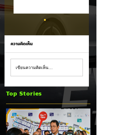
ความคิดเห็น
CALB ยกระบบปฏิรูป
Ford เปิดตัว
เขียนความคิดเห็น…
คุณภาพครั้งใหญ่!
Fathom กระบะไฟฟ้
หลังเกิดวิกฤต
ราคาประหยัด เริ่มไม่
"แบตเตอรี่กล้วยหอม"
ถึง 1 ล้านบาทเตรียม
Top Stories
บวมพองในรถ EV
ขายปี 2027 ท้าชน 
ของ GAC Aion
จีน