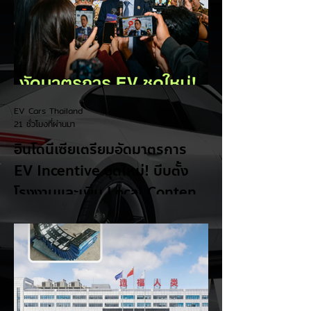
EV Cars Thailand
21 ชั่วโมงที่ผ่านมา
อินโดนีเซียเตรียมอัดมาตรการ
EV Incentive ชุดใหม่! บีบตั้ง
โรงงานและเพิ่ม Local Content
ชิงฐานผลิตแข่งกับไทย
แม้ยอดขายรถยนต์ไฟฟ้า (EV) ในประเทศ
อินโดนีเซียจะเติบโตขึ้นอย่างรวดเร็ว แต่รัฐบาล
อินโดนีเซียเตรียมคลอดแพ็กเกจสิทธิประโยชน์
และมาตรการจูงใจ (EV Incentive) ชุดใหม่
เพื่อเปลี่ยนผ่านจากการเป็นเพียง "ตลาดผู้ซื้อ"
ไปสู่การเป็น "ฐานการผลิตหลักในภูมิภาค
อาเซียน" ช้าไม่ได้เพื่อเร่งเปิดศึกแข่งกับ