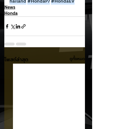
hailand
#HondaP7
#HondaEV
News
Honda
โพสต์ล่าสุด
ดูทั้งหมด