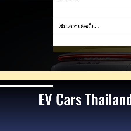
เขียนความคิดเห็น…
รัฐบาลเคาะเงินกู้ 2 แสนล้าน ปู
พรมเปลี่ยนผ่านพลังงาน เร่ง
แปลงรถสาธารณะเป็น EV ควบค
แจก 5 หมื่นดัน โซลาร์รูฟท็อป
EV Cars Thailan