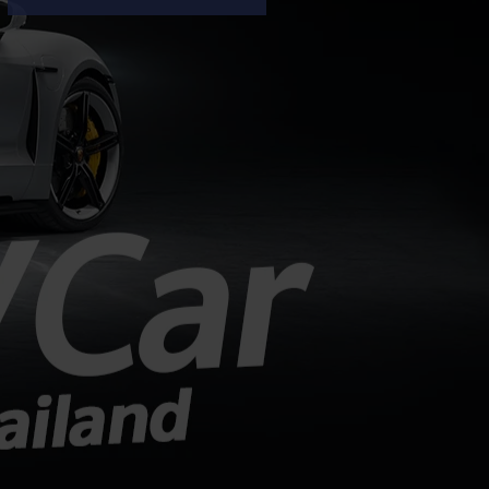
ประเทศไทยก่อนช่วงงาน MOTOR
คาเร็วๆ นี้
EXPO 2026 โดย B03X ถือเป็นรถ
EV ไซส์กะทัดรัดที่ชูจุดเด่นเรื่องพื้นที่
ใช้สอยภายในห้องโดยสาร และการ
รองรับเทคโนโลยีชาร์จเร็ว DC Fast
Charge รายละเอียดจากรายงาน (อ้า
งอิงสเปคยุโรป): มิติตัวถังและพื้นที่: ตัว
รถยาว 4,270 มม. กว้าง 1,810 มม.
สูง 1,635 มม. ระยะฐานล้อ 2,605
มม. ความจุสัมภาระท้าย 510 ลิตร (พับ
เบาะเพิ่มเป็น 1,605 ลิตร)...