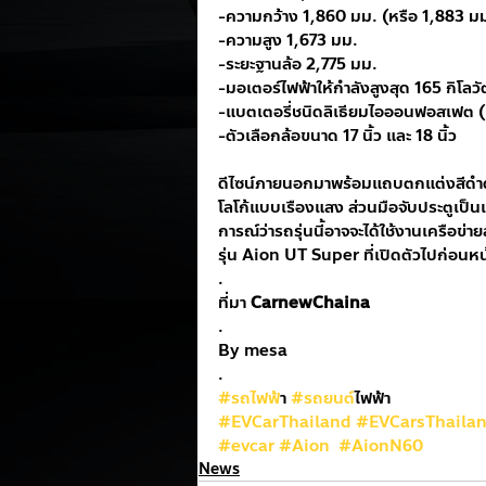
-ความกว้าง 1,860 มม. (หรือ 1,883 ม
-ความสูง 1,673 มม.
-ระยะฐานล้อ 2,775 มม.
-มอเตอร์ไฟฟ้าให้กำลังสูงสุด 165 กิโลวั
-แบตเตอรี่ชนิดลิเธียมไอออนฟอสเฟต (
-ตัวเลือกล้อขนาด 17 นิ้ว และ 18 นิ้ว
ดีไซน์ภายนอกมาพร้อมแถบตกแต่งสีดำ
โลโก้แบบเรืองแสง ส่วนมือจับประตูเ
การณ์ว่ารถรุ่นนี้อาจจะได้ใช้งานเครือ
รุ่น Aion UT Super ที่เปิดตัวไปก่อนหน้
.
ที่มา 
CarnewChaina
.
By mesa
.
#รถไฟฟ
้า 
#รถยนต
์ไฟฟ้า
#EVCarThailand
#EVCarsThaila
#evcar
#Aion
#AionN60
News