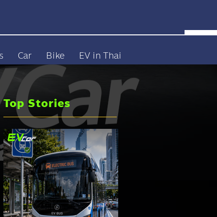
s
Car
Bike
EV in Thai
Top Stories