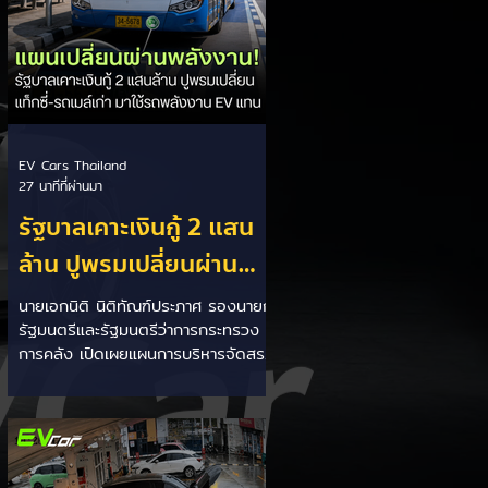
EV Cars Thailand
27 นาทีที่ผ่านมา
รัฐบาลเคาะเงินกู้ 2 แสน
ล้าน ปูพรมเปลี่ยนผ่าน
พลังงาน เร่งแปลงรถ
นายเอกนิติ นิติทัณฑ์ประภาศ รองนายก
รัฐมนตรีและรัฐมนตรีว่าการกระทรวง
สาธารณะเป็น EV ควบคู่
การคลัง เปิดเผยแผนการบริหารจัดสรร
แจก 5 หมื่นดัน โซลาร์
วงเงินกู้ตาม พ.ร.ก.กู้เงิน 200,000
ล้านบาท มุ่งเน้นไปที่การขับเคลื่อน
รูฟท็อป
นโยบายเปลี่ยนผ่านพลังงานสะอาดระดับ
ประเทศ โดยตั้งเป้าผลักดันโครงการ
ใหญ่ 2 ด้านเพื่อลดภาระค่าครองชีพ