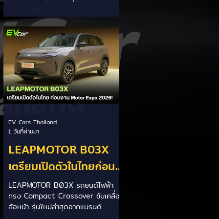
และไม่ได้ซ่อมศูนย์
ไฟฟ้า SUV รุ่น Zeekr 7X เกิดเพลิง
ไหม้บริเวณใกล้สถานีชาร์จไฟ เมืองนิง
โบ ประเทศจีน เมื่อวันที่ 9 สิงหาคมที่
ผ่านมา โดยไม่มีผู้ได้รับบาดเจ็บ และเจ้า
หน้าที่ดับเพลิงสามารถควบคุมเพลิงไว้ได้
ทัน ผลการสอบสวนเบื้องต้น: ตัวรถ
Zeekr 7X คันดังกล่าวเคยประสบ
อุบัติเหตุชนหนักมาอย่างรุนแรงก่อนหน้า
นี้ และไม่ได้ผ่านการตรวจเช็กหรือ
ซ่อมแซมจากศูนย์บริการอย่างเป็น
ทางการของ Zeekr ไม่ได้ต่อสายชาร์จ
EV Cars Thailand
ขณะเกิดเหตุ:...
1 วันที่ผ่านมา
LEAPMOTOR B03X
เตรียมเปิดตัวในไทยก่อน
Motor Expo 2026! ครอ
LEAPMOTOR B03X รถยนต์ไฟฟ้า
ทรง Compact Crossover ขับเคลื่อน
สโอเวอร์ไฟฟ้าขนาด
ล้อหน้า รุ่นใหม่ล่าสุดจากแบรนด์
กะทัดรัด ลุ้นสเปคและรา
LEAPMOTOR ที่เตรียมเปิดตัวใน