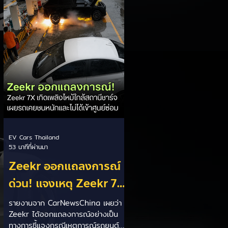
ยกระดับคุณภาพชีวิต และลดปัญหา
มลพิษ PM2.5 อย่างยั่งยืน คาดว่าจะ
สรุปรายละเอียดและเริ่มดำเนินการได้
ภายใน 1 เดือน โละรถเก่าถอนทะเบียน
แปลง fleet ขนส่งสาธารณะเป็น EV:
มอบหมายคณะกรรมการกลั่นกรอง
พิจารณานำกลุ่มรถตู้ แท็กซ
EV Cars Thailand
53 นาทีที่ผ่านมา
Zeekr ออกแถลงการณ์
ด่วน! แจงเหตุ Zeekr 7X
เกิดเพลิงไหม้ใกล้สถานี
รายงานจาก CarNewsChina เผยว่า
Zeekr ได้ออกแถลงการณ์อย่างเป็น
ชาร์จ เผยรถเคยชนหนัก
ทางการชี้แจงกรณีเหตุการณ์รถยนต์