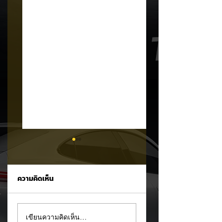
ความคิดเห็น
รัฐบาลจ่อขึ้นภาษี EV
Mitsubishi Motor
เขียนความคิดเห็น…