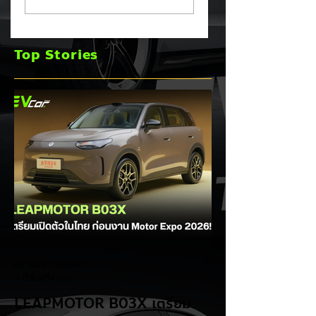
นำเข้า! ค่ายรถจีนผวา
เผยงบ Q1 FY2026
ผู้นำเข้ารถ EV เตือน
กำไรพุ่งโต 100% แม
ราคารถใหม่พุ่ง 30%
ยอดขายโลกลด 8%
Top Stories
เร่งส่ง Pajero ใหม่
และบุก HEV
EV Cars Thailand
3 ชั่วโมงที่ผ่านมา
LEAPMOTOR B03X เตรียม