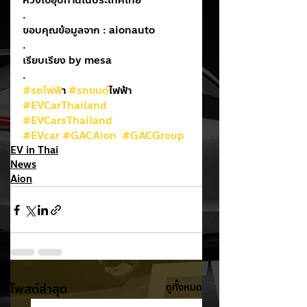
ห่วงโซ่อุปทานในประเทศไทย
.
ขอบคุณข้อมูลจาก : aionauto
.
เรียบเรียง by mesa
.
#รถไฟฟ
้า 
#รถยนต
์ไฟฟ้า
#EVCarThailand
#EVCarsThailand
#EVcar
#GACAion
#GACGroup
EV in Thai
News
Aion
โพสต์ล่าสุด
ดูทั้งหมด