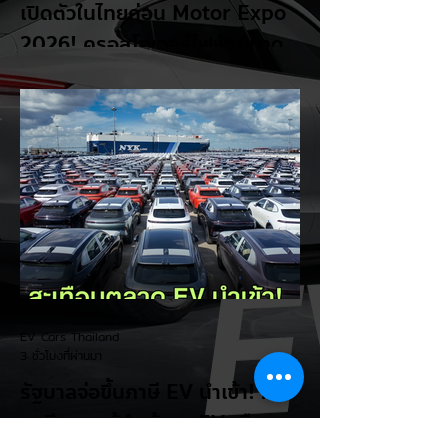
เปิดตัวในไทยก่อน Motor Expo
2026! ครอสโอเวอร์ไฟฟ้าขนาด
กะทัดรัด ลุ้นสเปคและราคาเร็วๆ นี้
LEAPMOTOR B03X รถยนต์ไฟฟ้าทรง
Compact Crossover ขับเคลื่อนล้อหน้า รุ่น
ใหม่ล่าสุดจากแบรนด์ LEAPMOTOR ที่เตรียม
เปิดตัวในประเทศไทยก่อนช่วงงาน MOTOR
EXPO 2026 โดย B03X ถือเป็นรถ EV ไซส์
กะทัดรัดที่ชูจุดเด่นเรื่องพื้นที่ใช้สอยภายในห้อง
โดยสาร และการรองรับเทคโนโลยีชาร์จเร็ว DC
Fast Charge รายละเอียดจากรายงาน (อ้า
งอิงสเปคยุโรป): มิติตัวถังและพื้นที่: ตัวรถยาว
4,270 มม. กว้าง 1,810 มม. สูง 1,635 มม.
ระยะฐานล้อ 2,605 มม. ความจุสัมภาระท้าย
510 ลิตร (พับเบาะเพิ่มเป็น 1,605 ลิตร)...
EV Cars Thailand
3 ชั่วโมงที่ผ่านมา
รัฐบาลจ่อขึ้นภาษี EV นำเข้า! ค่าย
รถจีนผวา ผู้นำเข้ารถ EV เตือน