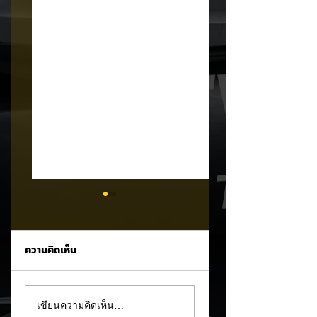
ความคิดเห็น
รัฐบาลจ่อขึ้นภาษี EV
Mitsubishi Motor
เขียนความคิดเห็น…
นำเข้า! ค่ายรถจีนผวา
เผยงบ Q1 FY2026