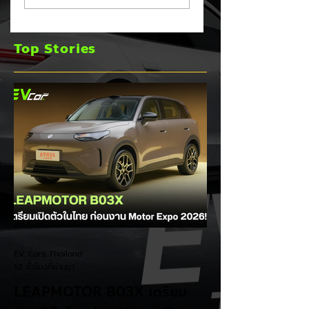
ผู้นำเข้ารถ EV เตือน
กำไรพุ่งโต 100% แม
ราคารถใหม่พุ่ง 30%
ยอดขายโลกลด 8%
Top Stories
เร่งส่ง Pajero ใหม่
และบุก HEV
EV Cars Thailand
12 ชั่วโมงที่ผ่านมา
LEAPMOTOR B03X เตรียม