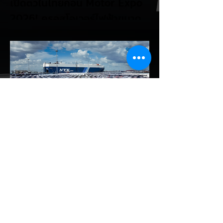
เปิดตัวในไทยก่อน Motor Expo
2026! ครอสโอเวอร์ไฟฟ้าขนาด
กะทัดรัด ลุ้นสเปคและราคาเร็วๆ นี้
LEAPMOTOR B03X รถยนต์ไฟฟ้าทรง
Compact Crossover ขับเคลื่อนล้อหน้า รุ่น
ใหม่ล่าสุดจากแบรนด์ LEAPMOTOR ที่เตรียม
เปิดตัวในประเทศไทยก่อนช่วงงาน MOTOR
EXPO 2026 โดย B03X ถือเป็นรถ EV ไซส์
กะทัดรัดที่ชูจุดเด่นเรื่องพื้นที่ใช้สอยภายในห้อง
โดยสาร และการรองรับเทคโนโลยีชาร์จเร็ว DC
Fast Charge รายละเอียดจากรายงาน (อ้า
งอิงสเปคยุโรป): มิติตัวถังและพื้นที่: ตัวรถยาว
4,270 มม. กว้าง 1,810 มม. สูง 1,635 มม.
ระยะฐานล้อ 2,605 มม. ความจุสัมภาระท้าย
510 ลิตร (พับเบาะเพิ่มเป็น 1,605 ลิตร)...
EV Cars Thailand
12 ชั่วโมงที่ผ่านมา
รัฐบาลจ่อขึ้นภาษี EV นำเข้า! ค่าย
รถจีนผวา ผู้นำเข้ารถ EV เตือน
ราคารถใหม่พุ่ง 30%