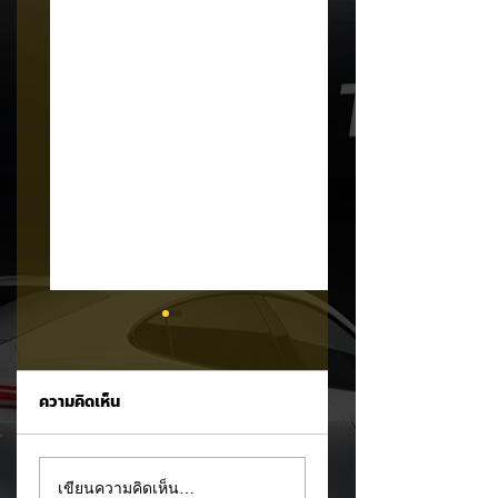
ความคิดเห็น
MG ลั่นกลองรบครึ่งปี
แชมป์ไร้พ่าย!
เขียนความคิดเห็น…