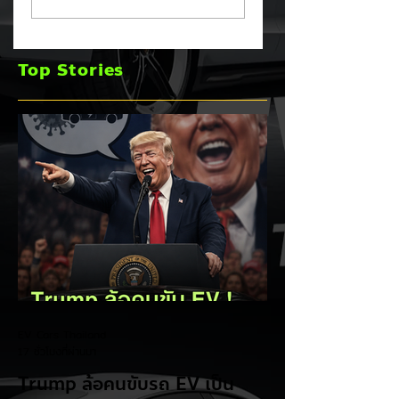
หลัง! ปรับเป้ายอดขาย
TOYOTA กวาดยอด
เพิ่มเป็น 36,000 คัน
จดทะเบียน ก.ค. 69
พร้อมเดินหน้าลงศึก
เฉียด 2 หมื่นคัน คร
Top Stories
ชิงส่วนแบ่งตลาดไฮ
แชมป์อันดับ 1 ในไท
บริด (HEV)
EV Cars Thailand
17 ชั่วโมงที่ผ่านมา
Trump ล้อคนขับรถ EV เป็น