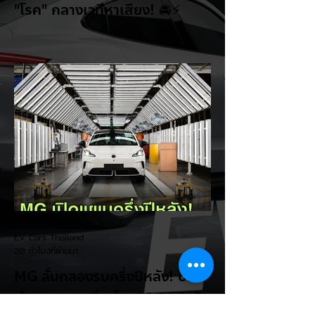
"โรค" กลางเวทีหาเสียง! 🚘⚡
ระหว่างการปราศรัยที่เมืองลาสเวกัส Donald
Trump กลับมาวิจารณ์รถยนต์ไฟฟ้าอีกครั้ง
โดยกล่าวว่าตนเองเป็นผู้ "ยุติ EV Mandate"
พร้อมล้อเลียนผู้ใช้รถยนต์ไฟฟ้าว่าเหมือน "เป็น
โรค" เพราะเริ่มกังวลเรื่องแบตเตอรี่ตั้งแต่ยัง
เหลือไฟจำนวนมาก และคอยมองหาสถานีชาร์จ
อยู่ตลอดเวลา ซึ่งสื่อมองว่าเป็นการพาดพิงถึง
อาการ Range Anxiety หรือความกังวล
เรื่องระยะทางวิ่งของรถ EV Trump ยังระบุว่า
ปัจจุบันรถยนต์ไฟฟ้ามีสัดส่วนเพียง ประมาณ
7% ของยอดขายรถใหม่ในสหรัฐฯ และใช้
ตัวเลขนี้เป็นเหตุผลประกอบว่า...
EV Cars Thailand
20 ชั่วโมงที่ผ่านมา
MG ลั่นกลองรบครึ่งปีหลัง! ปรับ
เป้ายอดขายเพิ่มเป็น 36,000 คัน