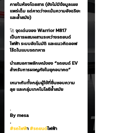
ภายในห้องโดยสาร (ยังไม่มีข้อมูลเผย
แพร่เต็ม แต่คาดว่าจะเน้นความอัจฉริยะ
และล้ำสมัย)
🚀
 จุดเด่นของ Warrior M817
เป็นการผสมผสานระหว่างรถยนต์
ไฟฟ้า ระบบอัตโนมัติ และแนวคิดออฟ
โร้ดในแบบรถทหาร
นำเสนอภาพลักษณ์ของ “รถยนต์ EV 
สำหรับการผจญภัยในยุคอนาคต”
เหมาะกับทั้งกลุ่มผู้ใช้ที่ชื่นชอบความ
ลุย และกลุ่มเทคโนโลยีล้ำสมัย
.
By mesa
.
#รถไฟฟ
้า 
#รถยนต
์ไฟฟ้า