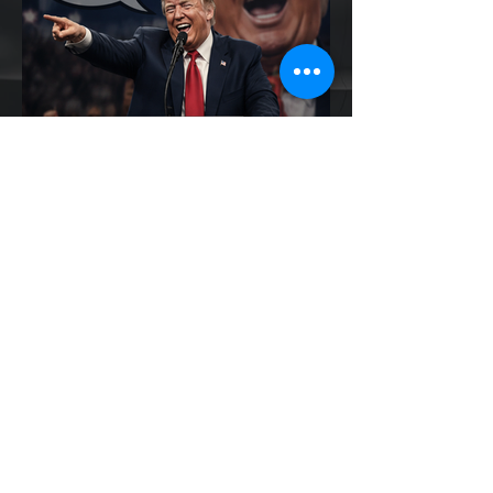
EV Cars Thailand
1 วันที่ผ่านมา
Trump ล้อคนขับรถ EV เป็น
"โรค" กลางเวทีหาเสียง! 🚘⚡
ระหว่างการปราศรัยที่เมืองลาสเวกัส Donald
Trump กลับมาวิจารณ์รถยนต์ไฟฟ้าอีกครั้ง
โดยกล่าวว่าตนเองเป็นผู้ "ยุติ EV Mandate"
พร้อมล้อเลียนผู้ใช้รถยนต์ไฟฟ้าว่าเหมือน "เป็น
โรค" เพราะเริ่มกังวลเรื่องแบตเตอรี่ตั้งแต่ยัง
เหลือไฟจำนวนมาก และคอยมองหาสถานีชาร์จ