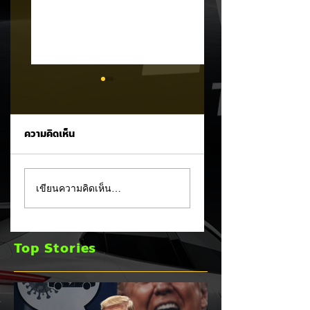
ความคิดเห็น
Trump ล้อคนขับรถ
MG ลั่นกลองรบครึ่ง
เขียนความคิดเห็น…
EV เป็น "โรค" กลาง
หลัง! ปรับเป้ายอดข
เวทีหาเสียง! 🚘⚡
เพิ่มเป็น 36,000 คั
พร้อมเดินหน้าลงศึก
Top Stories
ชิงส่วนแบ่งตลาดไฮ
บริด (HEV)