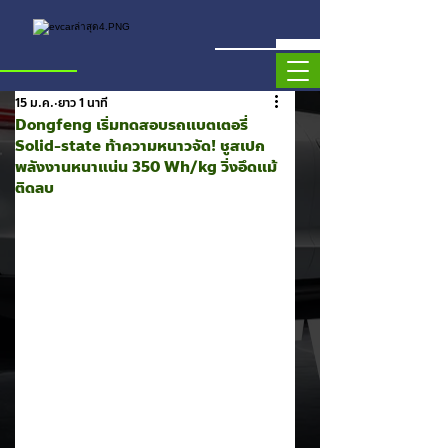
15 ม.ค.
ยาว 1 นาที
Dongfeng เริ่มทดสอบรถแบตเตอรี่
Solid-state ท้าความหนาวจัด! ชูสเปก
พลังงานหนาแน่น 350 Wh/kg วิ่งอึดแม้
ติดลบ