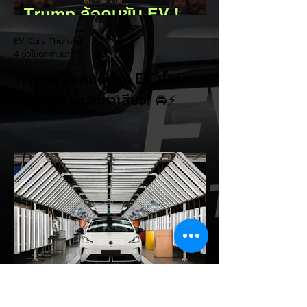
EV Cars Thailand
4 ชั่วโมงที่ผ่านมา
Trump ล้อคนขับรถ EV เป็น
"โรค" กลางเวทีหาเสียง! 🚘⚡
ระหว่างการปราศรัยที่เมืองลาสเวกัส Donald
Trump กลับมาวิจารณ์รถยนต์ไฟฟ้าอีกครั้ง
โดยกล่าวว่าตนเองเป็นผู้ "ยุติ EV Mandate"
พร้อมล้อเลียนผู้ใช้รถยนต์ไฟฟ้าว่าเหมือน "เป็น
โรค" เพราะเริ่มกังวลเรื่องแบตเตอรี่ตั้งแต่ยัง
เหลือไฟจำนวนมาก และคอยมองหาสถานีชาร์จ
อยู่ตลอดเวลา ซึ่งสื่อมองว่าเป็นการพาดพิงถึง
อาการ Range Anxiety หรือความกังวล
เรื่องระยะทางวิ่งของรถ EV Trump ยังระบุว่า
ปัจจุบันรถยนต์ไฟฟ้ามีสัดส่วนเพียง ประมาณ
7% ของยอดขายรถใหม่ในสหรัฐฯ และใช้
ตัวเลขนี้เป็นเหตุผลประกอบว่า...