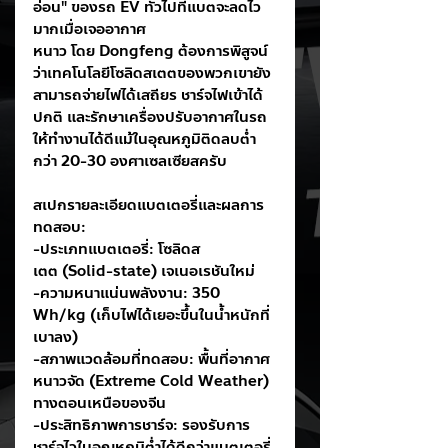
อ่อน" ของรถ EV ทั่วไปที่แบตจะลดไว
มากเมื่อเจออากาศ
หนาว โดย Dongfeng ต้องการพิสูจน์
ว่าเทคโนโลยีโซลิดสเตตของพวกเขายัง
สามารถจ่ายไฟได้เสถียร ชาร์จไฟเข้าได้
ปกติ และรักษาเครื่องปรับอากาศในรถ
ให้ทำงานได้ดีแม้ในอุณหภูมิติดลบต่ำ
กว่า 20-30 องศาเซลเซียสครับ
สเปกรายละเอียดแบตเตอรี่และผลการ
ทดสอบ:
-ประเภทแบตเตอรี่: โซลิดส
เตต (Solid-state) เจเนอเรชันใหม่
-ความหนาแน่นพลังงาน: 350 
Wh/kg (เก็บไฟได้เยอะขึ้นในน้ำหนักที่
เบาลง)
-สภาพแวดล้อมที่ทดสอบ: พื้นที่อากาศ
หนาวจัด (Extreme Cold Weather) 
ทางตอนเหนือของจีน
-ประสิทธิภาพการชาร์จ: รองรับการ
ชาร์จไวในอุณหภูมิต่ำได้ดีกว่าแบตเตอรี่