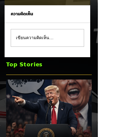
ความคิดเห็น
MG ลั่นกลองรบครึ่งปี
แชมป์ไร้พ่าย!
เขียนความคิดเห็น…
หลัง! ปรับเป้ายอดขาย
TOYOTA กวาดยอด
เพิ่มเป็น 36,000 คัน
จดทะเบียน ก.ค. 69
พร้อมเดินหน้าลงศึก
เฉียด 2 หมื่นคัน คร
Top Stories
ชิงส่วนแบ่งตลาดไฮ
แชมป์อันดับ 1 ในไท
บริด (HEV)