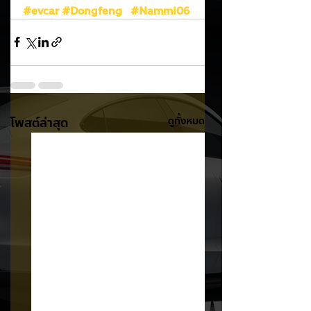
#evcar
#Dongfeng
#Nammi06
โพสต์ล่าสุด
ดูทั้งหมด