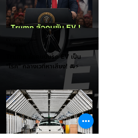
EV Cars Thailand
1 วันที่ผ่านมา
Trump ล้อคนขับรถ EV เป็น
"โรค" กลางเวทีหาเสียง! 🚘⚡
ระหว่างการปราศรัยที่เมืองลาสเวกัส Donald
Trump กลับมาวิจารณ์รถยนต์ไฟฟ้าอีกครั้ง
โดยกล่าวว่าตนเองเป็นผู้ "ยุติ EV Mandate"
พร้อมล้อเลียนผู้ใช้รถยนต์ไฟฟ้าว่าเหมือน "เป็น
โรค" เพราะเริ่มกังวลเรื่องแบตเตอรี่ตั้งแต่ยัง
เหลือไฟจำนวนมาก และคอยมองหาสถานีชาร์จ
อยู่ตลอดเวลา ซึ่งสื่อมองว่าเป็นการพาดพิงถึง
อาการ Range Anxiety หรือความกังวล
เรื่องระยะทางวิ่งของรถ EV Trump ยังระบุว่า