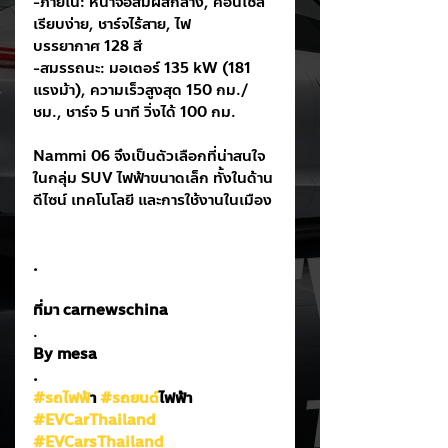
-ภายใน: หน้าจอสัมผัสกลาง, คอนโซล
เรียบง่าย, ชาร์จไร้สาย, ไฟ
บรรยากาศ 128 สี
-สมรรถนะ: มอเตอร์ 135 kW (181 
แรงม้า), ความเร็วสูงสุด 150 กม./
ชม., ชาร์จ 5 นาที วิ่งได้ 100 กม.
Nammi 06 จึงเป็นตัวเลือกที่น่าสนใจ
ในกลุ่ม SUV ไฟฟ้าขนาดเล็ก ทั้งในด้าน
ดีไซน์ เทคโนโลยี และการใช้งานในเมือง
.
ที่มา carnewschina
.
By mesa
.
#รถไฟฟ
้า 
#รถยนต
์ไฟฟ้า
#EVCarThailand
#EVCarsThailand