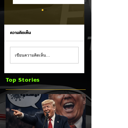
ความคิดเห็น
Trump ล้อคนขับรถ
MG ลั่นกลองรบครึ่ง
เขียนความคิดเห็น…
EV เป็น "โรค" กลาง
หลัง! ปรับเป้ายอดข
เวทีหาเสียง! 🚘⚡
เพิ่มเป็น 36,000 คั
พร้อมเดินหน้าลงศึก
Top Stories
ชิงส่วนแบ่งตลาดไฮ
บริด (HEV)