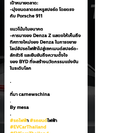
เป้าหมายตลาด: 
-มุ่งชนตลาดรถหรูสปอร์ต โดยตรง
กับ Porsche 911
แนวโน้มในอนาคต
-การมาของ Denza Z แสดงให้เห็นถึง
ทิศทางใหม่ของ Denza ในการขยาย
ไลน์อัปรถไฟฟ้าไปสู่เซกเมนต์สปอร์ต-
ลักชัวรี และยืนยันถึงความตั้งใจ
ของ BYD ที่จะสร้างนวัตกรรมแข่งขัน
ในระดับโลก
.
ที่มา carnewschina
.
By mesa
.
#รถไฟฟ
้า 
#รถยนต
์ไฟฟ้า
#EVCarThailand