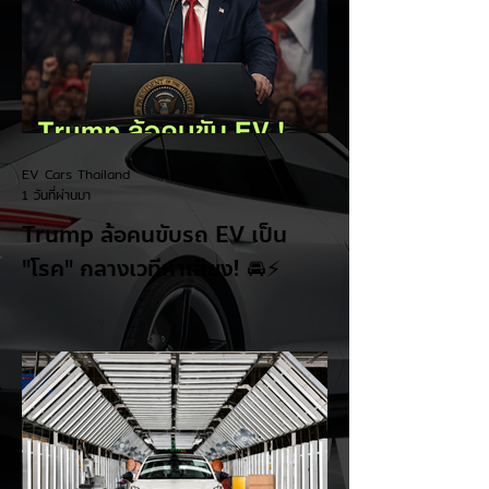
EV Cars Thailand
1 วันที่ผ่านมา
Trump ล้อคนขับรถ EV เป็น
"โรค" กลางเวทีหาเสียง! 🚘⚡
ระหว่างการปราศรัยที่เมืองลาสเวกัส Donald
Trump กลับมาวิจารณ์รถยนต์ไฟฟ้าอีกครั้ง
โดยกล่าวว่าตนเองเป็นผู้ "ยุติ EV Mandate"
พร้อมล้อเลียนผู้ใช้รถยนต์ไฟฟ้าว่าเหมือน "เป็น
โรค" เพราะเริ่มกังวลเรื่องแบตเตอรี่ตั้งแต่ยัง
เหลือไฟจำนวนมาก และคอยมองหาสถานีชาร์จ
อยู่ตลอดเวลา ซึ่งสื่อมองว่าเป็นการพาดพิงถึง
อาการ Range Anxiety หรือความกังวล