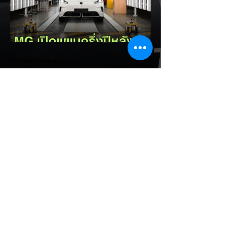
เรื่องระยะทางวิ่งของรถ EV Trump ยังระบุว่า
ปัจจุบันรถยนต์ไฟฟ้ามีสัดส่วนเพียง ประมาณ
7% ของยอดขายรถใหม่ในสหรัฐฯ และใช้
ตัวเลขนี้เป็นเหตุผลประกอบว่า...
EV Cars Thailand
1 วันที่ผ่านมา
MG ลั่นกลองรบครึ่งปีหลัง! ปรับ
เป้ายอดขายเพิ่มเป็น 36,000 คัน
พร้อมเดินหน้าลงศึกชิงส่วนแบ่ง
ตลาดไฮบริด (HEV)
รายงานทิศทางธุรกิจครึ่งปีหลัง 2569 จาก
เอ็มจี เซลส์ (ประเทศไทย) โดย นายฉัตวิทัย ตัน
ตราภรณ์ รองกรรมการผู้จัดการ เผยยอดจด
ทะเบียน 6 เดือนแรก (ม.ค. - มิ.ย.) โตพุ่ง
67% แตะ 16,920 คัน พร้อมส่งสัญญาณ
ปรับเป้าหมายยอดขายรวมปีนี้เพิ่มขึ้นเป็น
36,000 คัน จากเดิมตั้งไว้ 30,000 คัน โดย
พร้อมเร่งส่งมอบรถค้างสต็อก (Back Order)