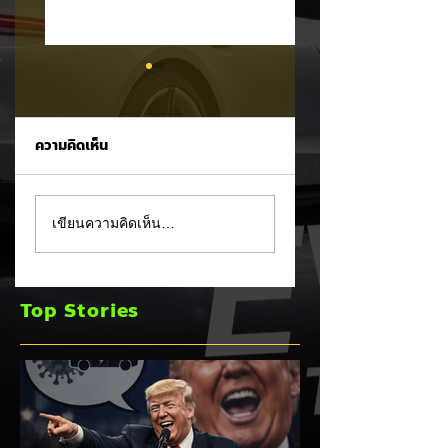
ความคิดเห็น
Trump ล้อคนขับรถ
MG ลั่นกลองรบครึ่ง
เขียนความคิดเห็น…
EV เป็น "โรค" กลาง
หลัง! ปรับเป้ายอดข
เวทีหาเสียง! 🚘⚡
เพิ่มเป็น 36,000 คั
พร้อมเดินหน้าลงศึก
Top Stories
ชิงส่วนแบ่งตลาดไฮ
บริด (HEV)