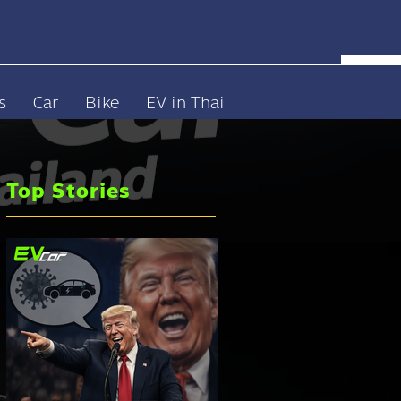
s
Car
Bike
EV in Thai
Top Stories