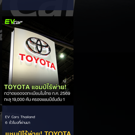
ส่วนแบ่งตลาดไฮบริด
กรรมการผู้จัดการ เผยยอดจดทะเบียน
6 เดือนแรก (ม.ค. - มิ.ย.) โตพุ่ง 67%
(HEV)
แตะ 16,920 คัน พร้อมส่งสัญญาณ
ปรับเป้าหมายยอดขายรวมปีนี้เพิ่มขึ้นเป็น
36,000 คัน จากเดิมตั้งไว้ 30,000
คัน โดยพร้อมเร่งส่งมอบรถค้างสต็อก
(Back Order) ทั้งหมดในระยะเวลาอัน
สั้น - ปรับเป้าเติบโต & เคลียร์ Back
Order: ยอดขายครึ่งปีแรกที่เติบโตสูง
ถึง 67% ประกอบกับการแก้ไขปัญหา
การนำเข้าชิ้นส่วนจากสถานการณ์
ตึงเครียดในตะว
EV Cars Thailand
6 ชั่วโมงที่ผ่านมา
แชมป์ไร้พ่าย! TOYOTA