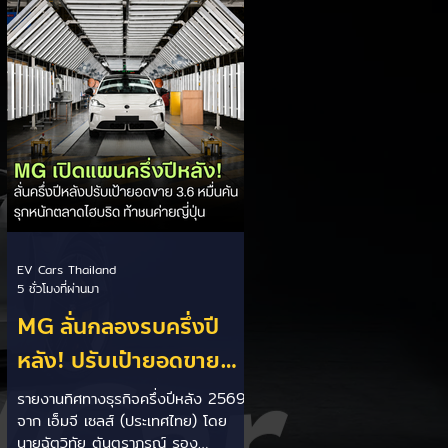
เป็นการพาดพิงถึงอาการ Range
Anxiety หรือความกังวลเรื่องระยะทาง
วิ่งของรถ EV Trump ยังระบุว่า
ปัจจุบันรถยนต์ไฟฟ้ามีสัดส่วนเพียง
ประมาณ 7% ของยอดขายรถใหม่ใน
สหรัฐฯ และใช้ตัวเลขนี้เป็นเหตุผล
ประกอบว่า...
EV Cars Thailand
5 ชั่วโมงที่ผ่านมา
MG ลั่นกลองรบครึ่งปี
หลัง! ปรับเป้ายอดขาย
เพิ่มเป็น 36,000 คัน
รายงานทิศทางธุรกิจครึ่งปีหลัง 2569
จาก เอ็มจี เซลส์ (ประเทศไทย) โดย
พร้อมเดินหน้าลงศึกชิง
นายฉัตวิทัย ตันตราภรณ์ รอง