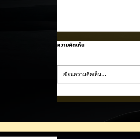
ความคิดเห็น
เขียนความคิดเห็น…
Trump ล้อคนขับรถ EV เป็น
"โรค" กลางเวทีหาเสียง! 🚘⚡