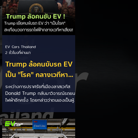
EV Cars Thailand
2 ชั่วโมงที่ผ่านมา
Trump ล้อคนขับรถ EV
เป็น "โรค" กลางเวทีหา
เสียง! 🚘⚡
ระหว่างการปราศรัยที่เมืองลาสเวกัส
Donald Trump กลับมาวิจารณ์รถยนต์
ไฟฟ้าอีกครั้ง โดยกล่าวว่าตนเองเป็นผู้
"ยุติ EV Mandate" พร้อมล้อเลียนผู้
ใช้รถยนต์ไฟฟ้าว่าเหมือน "เป็นโรค"
เพราะเริ่มกังวลเรื่องแบตเตอรี่ตั้งแต่ยัง
เหลือไฟจำนวนมาก และคอยมองหาสถา
นีชาร์จอยู่ตลอดเวลา ซึ่งสื่อมองว่า