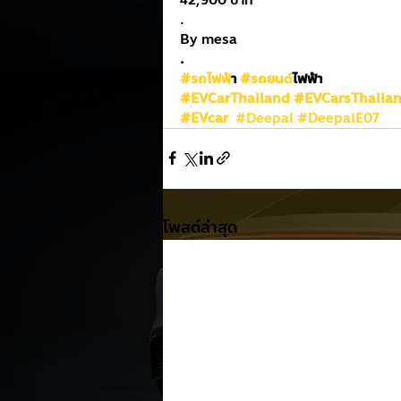
. 
By mesa
.
#รถไฟฟ
้า 
#รถยนต
์ไฟฟ้า
#EVCarThailand
#EVCarsThaila
#EVcar
#Deepal
#DeepalE07
โพสต์ล่าสุด