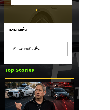
ความคิดเห็น
สยบข่าวลือย้ายฐาน
KIA EV5 ราคาพิเศ
เขียนความคิดเห็น…
ประธานไทยฮอนด้า
ลดสูงสุด 344,000
ยืนยันมอเตอร์ไซค์
บาท (รุ่นนำเข้า CBU
ไฟฟ้า Honda UC3
จีน) ตั้งแต่วันนี้ถึง 3
Top Stories
ไม่ย้ายฐานผลิตออก
สิงหาคม 2026
จากไทย