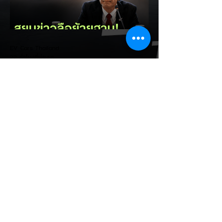
กำลังพูดถึงแนวทางที่ Tesla ใช้อยู่ในปัจจุบัน
Dolgov อธิบายว่า กล้องเป็นเซ็นเซอร์ที่พึ่งพา
สภาพแสงและการมองเห็น หากเจอฝนหนัก
หมอก แสงย้อน หรือสิ่งบดบัง...
EV Cars Thailand
22 ชั่วโมงที่ผ่านมา
สยบข่าวลือย้ายฐานประธานไทย
ฮอนด้า ยืนยันมอเตอร์ไซค์ไฟฟ้า
Honda UC3 ไม่ย้ายฐานผลิตออก
จากไทย
มินิสัมภาษณ์พิเศษ นายมาซายูกิ ฮามามัตสึ
(Masayuki Hamamatsu) ประธานกรรมการ
บริหารคนใหม่ของ บริษัท ไทยฮอนด้า จำกัด
เปิดเผยถึงทิศทางและกลยุทธ์การทำตลาดรถ
จักรยานยนต์ไฟฟ้า (EV) ในประเทศไทย พร้อม
สยบกระแสข่าวลือเรื่องการย้ายฐานการผลิต
ยืนยันเดินหน้าใช้ประเทศไทยเป็นฐานการผลิต
หลักอย่างต่อเนื่อง ประเด็นสำคัญจากการ
สัมภาษณ์: - ยืนยันฐานการผลิตในไทย: สยบ