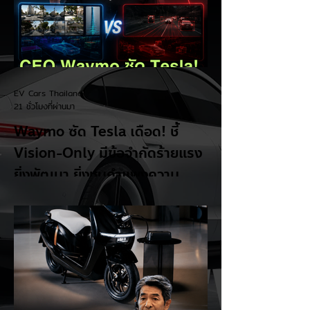
EV Cars Thailand
21 ชั่วโมงที่ผ่านมา
Waymo ซัด Tesla เดือด! ชี้
Vision-Only มีข้อจำกัดร้ายแรง
ยิ่งพัฒนา ยิ่งชนกำแพงความ
ปลอดภัย! ⚡🚗👀
ศึกเทคโนโลยีรถไร้คนขับร้อนแรงขึ้นอีกครั้ง
เมื่อ Dmitri Dolgov ซีอีโอร่วมของ Waymo
ออกมาอธิบายอย่างชัดเจนว่า แนวทาง
Vision-Only หรือการใช้ กล้องเพียงอย่าง
เดียว สำหรับระบบขับขี่อัตโนมัติ มีข้อจำกัดด้าน
ความปลอดภัย และไม่สามารถพัฒนาไปสู่การ
ขับขี่อัตโนมัติระดับสูงได้ตามเป้าหมาย แม้จะไม่
ได้เอ่ยชื่อ Tesla ตรง ๆ แต่เป็นที่เข้าใจกันว่า