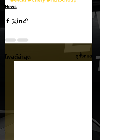
#evcar
#Chery
#HBISGroup
News
โพสต์ล่าสุด
ดูทั้งหมด