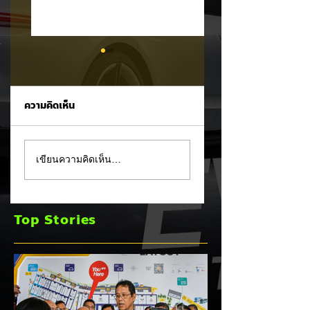
ความคิดเห็น
อินโดนีเซียเตรียมอัด
KIA PV7 EV ถูกจับ
เขียนความคิดเห็น…
มาตรการ EV
ภาพขณะวิ่งทดสอบ
Incentive ชุดใหม่!
บนถนน! 🚘⚡
บีบตั้งโรงงานและเพิ่ม
Top Stories
Local Content ชิง
ฐานผลิตแข่งกับไทย