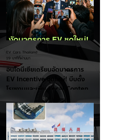
EV Cars Thailand
19 นาทีที่ผ่านมา
อินโดนีเซียเตรียมอัดมาตรการ
EV Incentive ชุดใหม่! บีบตั้ง
โรงงานและเพิ่ม Local Content
ชิงฐานผลิตแข่งกับไทย
แม้ยอดขายรถยนต์ไฟฟ้า (EV) ในประเทศ
อินโดนีเซียจะเติบโตขึ้นอย่างรวดเร็ว แต่รัฐบาล
อินโดนีเซียเตรียมคลอดแพ็กเกจสิทธิประโยชน์
และมาตรการจูงใจ (EV Incentive) ชุดใหม่
เพื่อเปลี่ยนผ่านจากการเป็นเพียง "ตลาดผู้ซื้อ"
ไปสู่การเป็น "ฐานการผลิตหลักในภูมิภาค