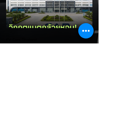
อาเซียน" ช้าไม่ได้เพื่อเร่งเปิดศึกแข่งกับ
ประเทศไทย ยกระดับสู่เฟสโรงงาน: เปลี่ยนจุด
โฟกัสจากการอุดหนุนยอดขาย นำเข้า CBU มา
เป็นการดึงดูดค่ายรถให้เข้ามาลงทุนตั้งโรงงาน
ผลิตในประเทศจริง ชูกฎเหล็ก Local
Content: กำหนดสัดส่วนการใช้ชิ้นส่วนและวัต
EV Cars Thailand
ถ
1 ชั่วโมงที่ผ่านมา
CALB ยกระบบปฏิรูปคุณภาพ
ครั้งใหญ่! หลังเกิดวิกฤต
"แบตเตอรี่กล้วยหอม" บวมพอง
ในรถ EV ของ GAC Aion
เผยผู้ผลิตแบตเตอรี่รายใหญ่อันดับ 3 ของจีน
อย่าง CALB ประกาศปฏิรูปกระบวนการผลิต
และควบคุมคุณภาพภายในองค์กรอย่างเข้มงวด
หลังเกิดปัญหากรณีเซลล์แบตเตอรี่ LFP ขนาด
177 Ah บวมพองจนมีรูปทรงงอคล้ายกล้วย
หอม (Banana Battery) ส่งผลให้รถยนต์
ไฟฟ้า GAC Aion S ที่ใช้งานเชิงพาณิชย์ (เช่น
แท็กซี่ และ Ride-hailing) เกิดอาการ