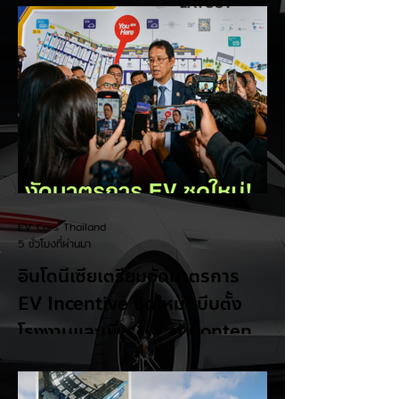
EV Cars Thailand
5 ชั่วโมงที่ผ่านมา
อินโดนีเซียเตรียมอัดมาตรการ
EV Incentive ชุดใหม่! บีบตั้ง
โรงงานและเพิ่ม Local Content
ชิงฐานผลิตแข่งกับไทย
แม้ยอดขายรถยนต์ไฟฟ้า (EV) ในประเทศ
อินโดนีเซียจะเติบโตขึ้นอย่างรวดเร็ว แต่รัฐบาล