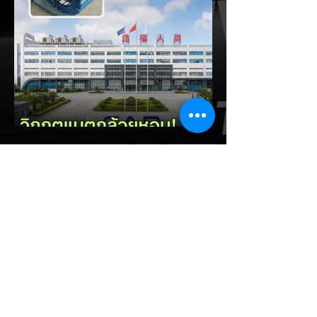
อินโดนีเซียเตรียมคลอดแพ็กเกจสิทธิประโยชน์
และมาตรการจูงใจ (EV Incentive) ชุดใหม่
เพื่อเปลี่ยนผ่านจากการเป็นเพียง "ตลาดผู้ซื้อ"
ไปสู่การเป็น "ฐานการผลิตหลักในภูมิภาค
อาเซียน" ช้าไม่ได้เพื่อเร่งเปิดศึกแข่งกับ
ประเทศไทย ยกระดับสู่เฟสโรงงาน: เปลี่ยนจุด
โฟกัสจากการอุดหนุนยอดขาย นำเข้า CBU มา
เป็นการดึงดูดค่ายรถให้เข้ามาลงทุนตั้งโรงงาน
ผลิตในประเทศจริง ชูกฎเหล็ก Local
Content: กำหนดสัดส่วนการใช้ชิ้นส่วนและวัต
EV Cars Thailand
ถ
6 ชั่วโมงที่ผ่านมา
CALB ยกระบบปฏิรูปคุณภาพ
ครั้งใหญ่! หลังเกิดวิกฤต
"แบตเตอรี่กล้วยหอม" บวมพอง
ในรถ EV ของ GAC Aion
เผยผู้ผลิตแบตเตอรี่รายใหญ่อันดับ 3 ของจีน
อย่าง CALB ประกาศปฏิรูปกระบวนการผลิต
และควบคุมคุณภาพภายในองค์กรอย่างเข้มงวด
หลังเกิดปัญหากรณีเซลล์แบตเตอรี่ LFP ขนาด