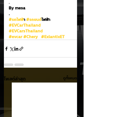
.
By mesa
.
#รถไฟฟ
้า 
#รถยนต
์ไฟฟ้า
#EVCarThailand
#EVCarsThailand
#evcar
#Chery
#ExlantixET
โพสต์ล่าสุด
ดูทั้งหมด