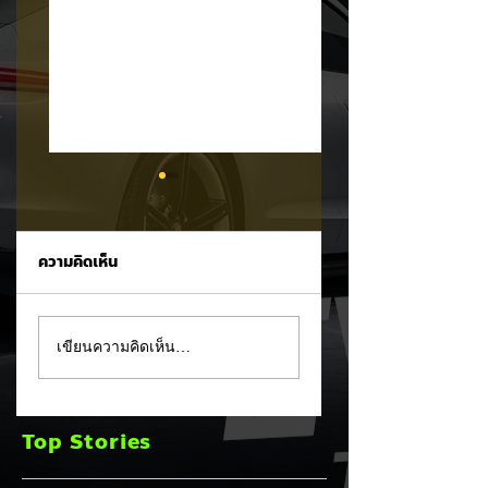
ความคิดเห็น
Tesla ยอมรับ!
อินโดนีเซียเตรียมอัด
เขียนความคิดเห็น…
Cybertruck เจอ
มาตรการ EV
ปัญหา PCS พร้อม
Incentive ชุดใหม่!
ขยายประกันยาว 8 ปี
บีบตั้งโรงงานและเพิ
Top Stories
240,000 กม. 🚗⚡
Local Content ชิง
ฐานผลิตแข่งกับไทย