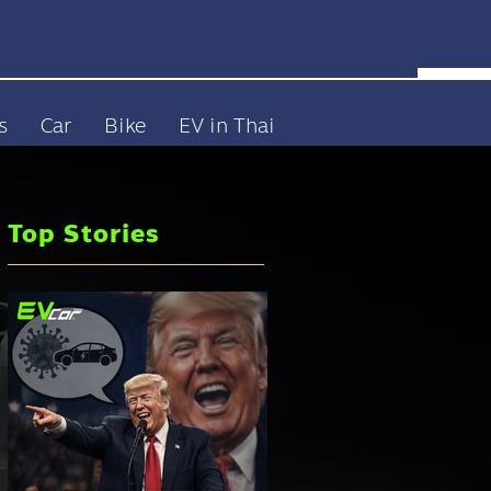
s
Car
Bike
EV in Thai
Top Stories