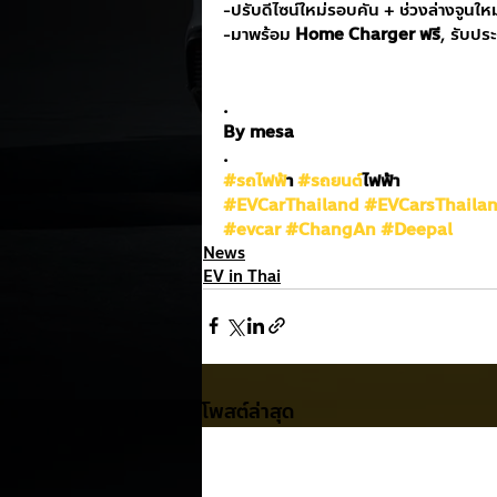
-ปรับดีไซน์ใหม่รอบคัน + ช่วงล่างจูนใหม่
-มาพร้อม 
Home Charger ฟรี
, รับปร
.
By mesa
.
#รถไฟฟ
้า 
#รถยนต
์ไฟฟ้า
#EVCarThailand
#EVCarsThaila
#evcar
#ChangAn
#Deepal
News
EV in Thai
โพสต์ล่าสุด