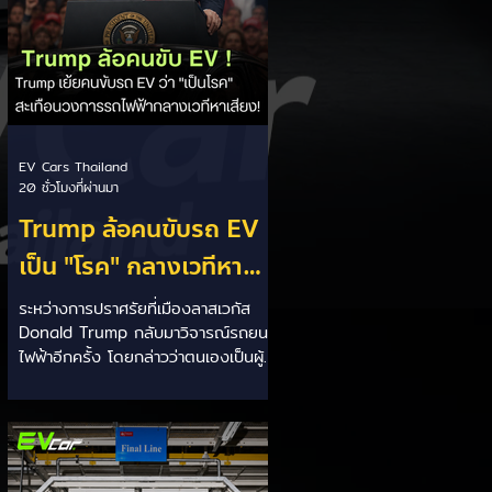
EV Cars Thailand
20 ชั่วโมงที่ผ่านมา
Trump ล้อคนขับรถ EV
เป็น "โรค" กลางเวทีหา
เสียง! 🚘⚡
ระหว่างการปราศรัยที่เมืองลาสเวกัส
Donald Trump กลับมาวิจารณ์รถยนต์
ไฟฟ้าอีกครั้ง โดยกล่าวว่าตนเองเป็นผู้
"ยุติ EV Mandate" พร้อมล้อเลียนผู้
ใช้รถยนต์ไฟฟ้าว่าเหมือน "เป็นโรค"
เพราะเริ่มกังวลเรื่องแบตเตอรี่ตั้งแต่ยัง
เหลือไฟจำนวนมาก และคอยมองหาสถา
นีชาร์จอยู่ตลอดเวลา ซึ่งสื่อมองว่า