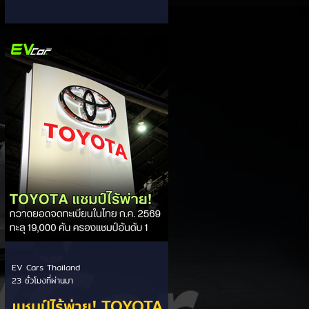
ส่วนแบ่งตลาดไฮบริด
กรรมการผู้จัดการ เผยยอดจดทะเบียน
6 เดือนแรก (ม.ค. - มิ.ย.) โตพุ่ง 67%
(HEV)
แตะ 16,920 คัน พร้อมส่งสัญญาณ
ปรับเป้าหมายยอดขายรวมปีนี้เพิ่มขึ้นเป็น
36,000 คัน จากเดิมตั้งไว้ 30,000
คัน โดยพร้อมเร่งส่งมอบรถค้างสต็อก
(Back Order) ทั้งหมดในระยะเวลาอัน
สั้น - ปรับเป้าเติบโต & เคลียร์ Back
Order: ยอดขายครึ่งปีแรกที่เติบโตสูง
ถึง 67% ประกอบกับการแก้ไขปัญหา
การนำเข้าชิ้นส่วนจากสถานการณ์
ตึงเครียดในตะว
EV Cars Thailand
23 ชั่วโมงที่ผ่านมา
แชมป์ไร้พ่าย! TOYOTA