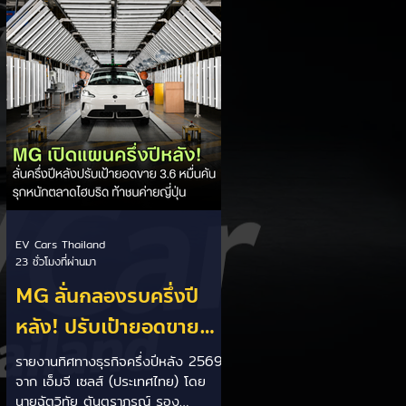
เป็นการพาดพิงถึงอาการ Range
Anxiety หรือความกังวลเรื่องระยะทาง
วิ่งของรถ EV Trump ยังระบุว่า
ปัจจุบันรถยนต์ไฟฟ้ามีสัดส่วนเพียง
ประมาณ 7% ของยอดขายรถใหม่ใน
สหรัฐฯ และใช้ตัวเลขนี้เป็นเหตุผล
ประกอบว่า...
EV Cars Thailand
23 ชั่วโมงที่ผ่านมา
MG ลั่นกลองรบครึ่งปี
หลัง! ปรับเป้ายอดขาย
เพิ่มเป็น 36,000 คัน
รายงานทิศทางธุรกิจครึ่งปีหลัง 2569
จาก เอ็มจี เซลส์ (ประเทศไทย) โดย
พร้อมเดินหน้าลงศึกชิง
นายฉัตวิทัย ตันตราภรณ์ รอง