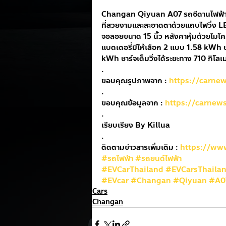
Changan Qiyuan A07 รถซีดานไฟฟ้าเ
ที่สวยงามและสะอาดตาด้วยแถบไฟวิ่ง L
จอลอยขนาด 15 นิ้ว หลังคาหุ้มด้วยไมโค
แบตเตอรี่มีให้เลือก 2 แบบ 1.58 kWh ช
kWh ชาร์จเต็มวิ่งได้ระยะทาง 710 กิโลเ
.
ขอบคุณรูปภาพจาก : 
https://carne
.
ขอบคุณข้อมูลจาก : 
https://carnew
.
เรียบเรียง By Killua
.
ติดตามข่าวสารเพิ่มเติม : 
https://ww
#รถไฟฟ้า
#รถยนต์ไฟฟ้า
#EVCarThailand
#EVCarsThaila
#EVcar
#Changan
#Qiyuan
#A0
Cars
Changan