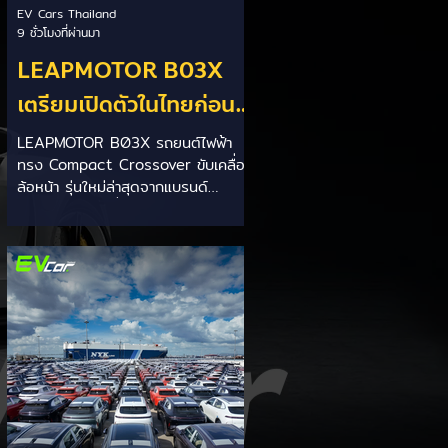
EV Cars Thailand
9 ชั่วโมงที่ผ่านมา
LEAPMOTOR B03X
เตรียมเปิดตัวในไทยก่อน
Motor Expo 2026! ครอ
LEAPMOTOR B03X รถยนต์ไฟฟ้า
ทรง Compact Crossover ขับเคลื่อน
สโอเวอร์ไฟฟ้าขนาด
ล้อหน้า รุ่นใหม่ล่าสุดจากแบรนด์
กะทัดรัด ลุ้นสเปคและรา
LEAPMOTOR ที่เตรียมเปิดตัวใน
ประเทศไทยก่อนช่วงงาน MOTOR
คาเร็วๆ นี้
EXPO 2026 โดย B03X ถือเป็นรถ
EV ไซส์กะทัดรัดที่ชูจุดเด่นเรื่องพื้นที่
ใช้สอยภายในห้องโดยสาร และการ
รองรับเทคโนโลยีชาร์จเร็ว DC Fast
Charge รายละเอียดจากรายงาน (อ้า
งอิงสเปคยุโรป): มิติตัวถังและพื้นที่: ตัว
รถยาว 4,270 มม. กว้าง 1,810 มม.
สูง 1,635 มม. ระยะฐานล้อ 2,605
มม. ความจุสัมภาระท้าย 510 ลิตร (พับ