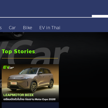
s
Car
Bike
EV in Thai
Top Stories