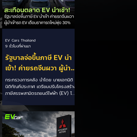
เบาะเพิ่มเป็น 1,605 ลิตร)...
EV Cars Thailand
9 ชั่วโมงที่ผ่านมา
รัฐบาลจ่อขึ้นภาษี EV นำ
เข้า! ค่ายรถจีนผวา ผู้นำ
เข้ารถ EV เตือนราคารถ
กระทรวงการคลัง นำโดย นายเอกนิติ
นิติทัณฑ์ประภาศ เตรียมปรับโครงสร้าง
ใหม่พุ่ง 30%
ภาษีสรรพสามิตรถยนต์ไฟฟ้า (EV) โดย
จ่อปรับขึ้นอัตราภาษีสำหรับรถยนต์ EV
นำเข้า (CBU) จากค่ายที่ไม่มีโรงงาน
ผลิตในไทย ขณะเดียวกันจะมอบสิทธิ
ประโยชน์ทางภาษีที่เหนือกว่าให้กับผู้
ประกอบการที่เข้ามาตั้งโรงงานผลิตและ
ใช้เครือข่ายซัพพลายเชนชิ้นส่วนใน