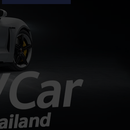
กำไรสุทธิแตะ 1.4 พันล้านเยน (ราว
293 ล้านบาท) เพิ่มขึ้น 100% จากช่วง
เดียวกันของปีก่อน แม้ยอดขายรถยนต์
ทั่วโลกจะลดลง 8% เหลือ 179,000
คัน ซึ่งผลงานที่เติบโตได้ดีเป็นผลมาจาก
การฟื้นตัวในตลาดอเมริกาเหนือ และการ
ควบคุมต้นทุนที่มีประสิทธิภาพ กำไรพุ่ง
สวนทางยอดขาย: แม้ยอดขายทั่วโลกจะ
ลดลงจาก 195,000 คัน เหลือ
179,000 คัน (ผลกระทบจาก
ตะวันออกกลางและตลาดอาเซียนชะลอ
ตัว)...