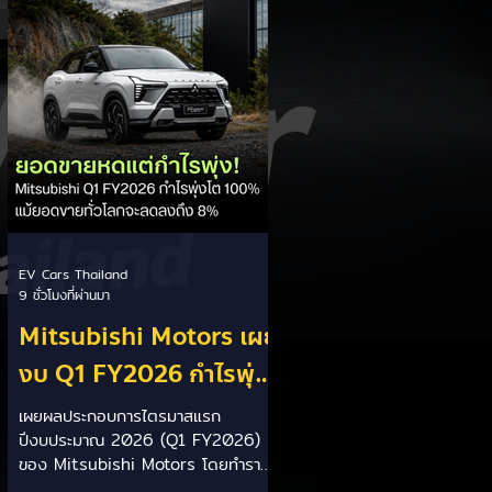
ประเทศ โดยเตรียมเสนอ ครม.
พิจารณาภายในเดือนกันยายน 2569 นี้
ให้สิทธิประโยชน์คนตั้งโรงงาน: รัฐบาล
เน้นสร้างความเท่าเทียมและกระตุ้นการ
ลงทุนในประเทศ โดยให้สิทธิประโยชน์ดี
กว่าแก่ผู้
EV Cars Thailand
9 ชั่วโมงที่ผ่านมา
Mitsubishi Motors เผย
งบ Q1 FY2026 กำไรพุ่ง
โต 100% แม้ยอดขายโลก
เผยผลประกอบการไตรมาสแรก
ปีงบประมาณ 2026 (Q1 FY2026)
ลด 8% เร่งส่ง Pajero
ของ Mitsubishi Motors โดยทำราย
ใหม่และบุก HEV
ได้สุทธิ 619.9 พันล้านเยน พร้อมทำ