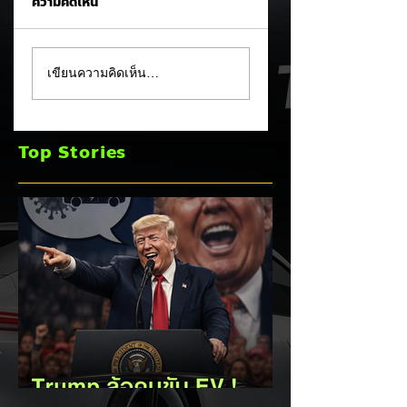
ความคิดเห็น
MG ลั่นกลองรบครึ่งปี
แชมป์ไร้พ่าย!
เขียนความคิดเห็น…
หลัง! ปรับเป้ายอดขาย
TOYOTA กวาดยอด
เพิ่มเป็น 36,000 คัน
จดทะเบียน ก.ค. 69
พร้อมเดินหน้าลงศึก
เฉียด 2 หมื่นคัน คร
Top Stories
ชิงส่วนแบ่งตลาดไฮ
แชมป์อันดับ 1 ในไท
บริด (HEV)