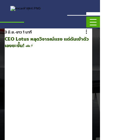
3 มิ.ย.
ยาว 1 นาที
CEO Lotus หลุดวิจารณ์แรง แต่ดันเข้าตัว
เองซะงั้น! 🚗⚡