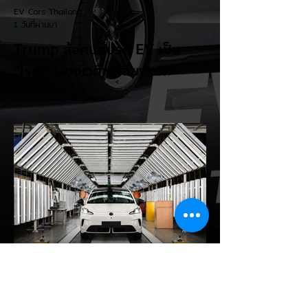
EV Cars Thailand
1 วันที่ผ่านมา
Trump ล้อคนขับรถ EV เป็น
"โรค" กลางเวทีหาเสียง! 🚘⚡
ระหว่างการปราศรัยที่เมืองลาสเวกัส Donald
Trump กลับมาวิจารณ์รถยนต์ไฟฟ้าอีกครั้ง
โดยกล่าวว่าตนเองเป็นผู้ "ยุติ EV Mandate"
พร้อมล้อเลียนผู้ใช้รถยนต์ไฟฟ้าว่าเหมือน "เป็น
โรค" เพราะเริ่มกังวลเรื่องแบตเตอรี่ตั้งแต่ยัง
เหลือไฟจำนวนมาก และคอยมองหาสถานีชาร์จ
อยู่ตลอดเวลา ซึ่งสื่อมองว่าเป็นการพาดพิงถึง
อาการ Range Anxiety หรือความกังวล
เรื่องระยะทางวิ่งของรถ EV Trump ยังระบุว่า
ปัจจุบันรถยนต์ไฟฟ้ามีสัดส่วนเพียง ประมาณ
7% ของยอดขายรถใหม่ในสหรัฐฯ และใช้
ตัวเลขนี้เป็นเหตุผลประกอบว่า...
EV Cars Thailand
1 วันที่ผ่านมา