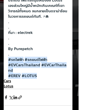
ประเด็น เพราะรถรุ่นใหม่ของ Lotus 
เองส่วนใหญ่มีน้ำหนักเกินเกณฑ์ที่เขา
วิจารณ์ทั้งหมด จนกลายเป็นดราม่าร้อน
ในวงการรถยนต์ทันที. ⚡🚘
.
.
ที่มา : electrek
.
.
By Purepetch
.
#รถไฟฟ
้า
#รถยนต
์ไฟฟ้า
#EVCarsThailand
#EVCarThaila
nd
#EREV
#LOTUS
Cars
Lotus